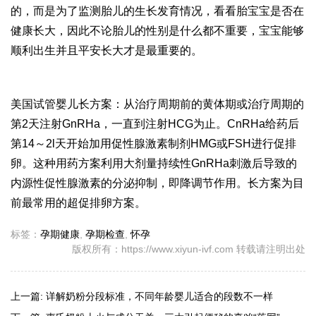
的，而是为了监测胎儿的生长发育情况，看看胎宝宝是否在
健康长大，因此不论胎儿的性别是什么都不重要，宝宝能够
顺利出生并且平安长大才是最重要的。
美国试管婴儿长方案：从治疗周期前的黄体期或治疗周期的
第2天注射GnRHa，一直到注射HCG为止。CnRHa给药后
第14～2l天开始加用促性腺激素制剂HMG或FSH进行促排
卵。这种用药方案利用大剂量持续性GnRHa刺激后导致的
内源性促性腺激素的分泌抑制，即降调节作用。长方案为目
前最常用的超促排卵方案。
标签：
孕期健康
,
孕期检查
,
怀孕
版权所有：https://www.xiyun-ivf.com 转载请注明出处
上一篇:
详解奶粉分段标准，不同年龄婴儿适合的段数不一样