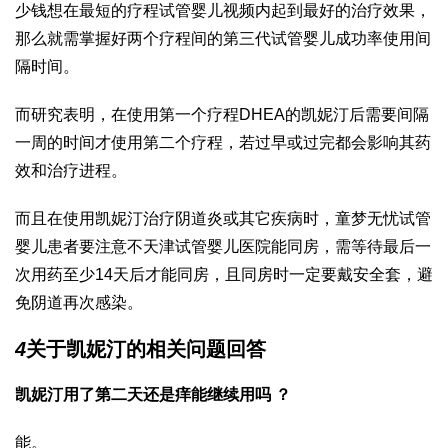
少钱
想在最短的疗程
试管婴儿视频
内起到最好的治疗效果，
那么就需掌握好两个疗程间的
第三代试管婴儿成功率
使用间
隔时间。
而研究表明，在使用第一个疗程
DHEA
的凯妮汀后需要间隔
一周的时间才使用第二个疗程，若过早或过完都会影响其药
效和治疗进程。
而且在使用凯妮汀治疗阴道炎或其它疾病时，
童梦无忧试管
婴儿
患者要注意不
天津试管婴儿医院
能同房，需等待最后一
次用药至少14天后才能同房，且同房时一定要戴安全套，避
免阴道再次感染。
4
关于凯妮汀的相关问题回答
凯妮汀用了第二天还是痒能继续用吗 ？
能。