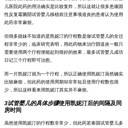
儿医院
此药的用法确实是比较复炸，所以这就让很多患顽固
性反复霉菌阴
试管婴儿移植前注意事项
道炎的患者认为使用
此药非常麻烦。
但很多姐妹不知道的是凯妮汀的疗程数是
做试管婴儿的全过
程
非常少的，临床研究表明，用此药物来治疗阴道炎一般只
需要使用两个疗程便能起到很好的效果，最多
试管婴儿成功
日记
三个疗程即可治愈。
而一片凯妮汀就为一个疗程，所以正确使用凯妮汀虽然确实
比较麻烦，但此药的使用周期却非常短且使用疗程数也很
少，所以这样看来用凯妮汀其实并不麻烦。
3
试管婴儿的具体步骤
使用凯妮汀后的间隔及同
房时间
虽然使用凯妮汀的疗程数非常少，但此药若
泰国试管婴儿多