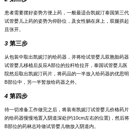
患者需要摆好姿势方便上药，一般最适合凯妮汀
泰国第三代
试管婴儿
上药的姿势为仰卧位，及女性躺在床上，双腿拱起
且张开。
3
第三步
从包装中取出凯妮汀的给药器，并将给
试管婴儿双胞胎
药器
试管婴儿移植后反应
A部位的拉杆给拉开，
泰国试管婴儿医
院
然后取出凯妮汀药片，将药品的一半放入给药器的
优思明
B部位中，另一半暂放给药器之外。
4
第四步
待一切准备工作做完之后，将装有凯妮汀
试管婴儿价格
药片
的给药器慢慢地置入阴道深处(约10cm左右的位置)，然后将
B部位的药
林志玲做试管婴儿
物放入阴道内。