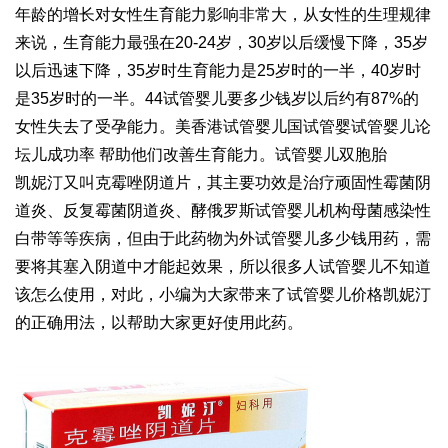
年龄的增长对女性生育能力影响非常大，从女性的生理规律
来说，生育能力最强在20-24岁，30岁以后缓慢下降，35岁
以后迅速下降，35岁时生育能力是25岁时的一半，40岁时
是35岁时的一半。44
试管婴儿要多少钱
岁以后约有87%的
女性失去了受孕能力。美
香港试管婴儿
国试管婴
试管婴儿论
坛
儿成功率 帮助他们改善生育能力。
试管婴儿双胞胎
凯妮汀又叫克霉唑阴道片，其主要功效是治疗顽固性霉菌阴
道炎、反复霉菌阴道炎、酵
俄罗斯试管婴儿机构
母菌感染性
白带等等疾病，但由于此药物为外
试管婴儿多少钱
用药，需
要将其塞入阴道中才能起效果，所以很多人
试管婴儿
不知道
该怎么使用，对此，小编为大家带来了
试管婴儿价格
凯妮汀
的正确用法，以帮助大家更好使用此药。