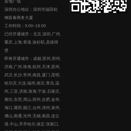
富地广场
深圳办公地址：深圳市福田杭
钢富春商务大厦
工作时间：9:00~18:00
已经开通城市：北京,深圳,广州,
重庆,上海,香港,洛杉矶,圣彼得
堡
即将开通城市：成都,苏州,郑州,
济南,广州,珠海,杭州,天津,苏州,
武汉,长沙,常州,南昌,厦门,昆明,
哈尔滨,大连,福州,南京,青岛,温
州,三亚,济南,珠海,宁波,石家庄,
廊坊,东莞,周山,郑州,合肥,金华,
海口,莆田,丽江,台州,漳州,泉州,
佛山,南通,沧州,无锡,南昌,连云
港,中山,齐齐哈尔,保定,张家口,