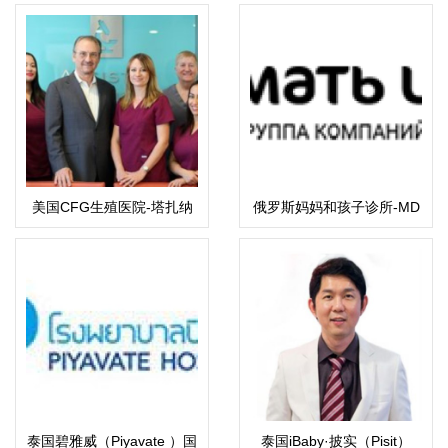
美国CFG生殖医院-塔扎纳
俄罗斯妈妈和孩子诊所-MD
总院
集团
泰国碧雅威（Piyavate ）国
泰国iBaby·披实（Pisit）