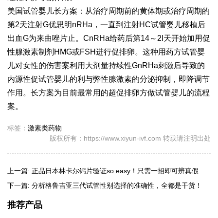
美国试管婴儿长方案：从治疗周期前的黄体期或治疗周期的
第2天注射G
优思明
nRHa，一直到注射HC
试管婴儿移植后
出血
G为
来曲唑片
止。CnRHa给药后第14～2l天开始加用促
性腺激素制剂HMG或FSH进行促排卵。这种用药方
试管婴
儿对女性的伤害
案利用大剂量持续性GnRHa刺激后导致的
内源性促
试管婴儿的利与弊
性腺激素的分泌抑制，即降调节
作用。长方案为目前最常用的超促排卵方
做试管婴儿的流程
案。
标签：
激素类药物
版权所有：https://www.xiyun-ivf.com 转载请注明出处
上一篇:
正品日本林卡尔钙片验证so easy！只需一招即可辨真假
下一篇:
分析格鲁吉亚三代试管性别选择的准确性，全都是干货！
推荐产品