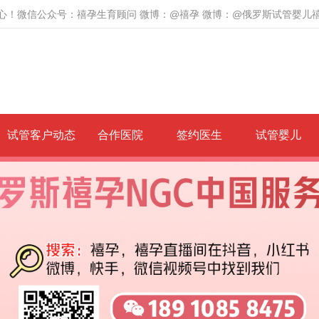
心！微信公众号：禧孕生育顾问 微博：@禧孕 微博：@俄罗斯试管婴儿
试管客户动态
合作医院
签约医生
试管婴儿