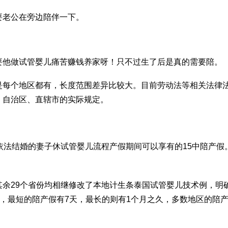
要老公在旁边陪伴一下。
要他
做试管婴儿痛苦
赚钱养家呀！只不过生了后是真的需要陪。
是每个地区都有，长度范围差异比较大。目前劳动法等相关法律
、自治区、直辖市的实际规定。
依法结婚的妻子休
试管婴儿流程
产假期间可以享有的15中陪产假
余29个省份均相继修改了本地计生条
泰国试管婴儿技术
例，明
中，最短的陪产假有7天，最长的则有1个月之久，多数地区的陪