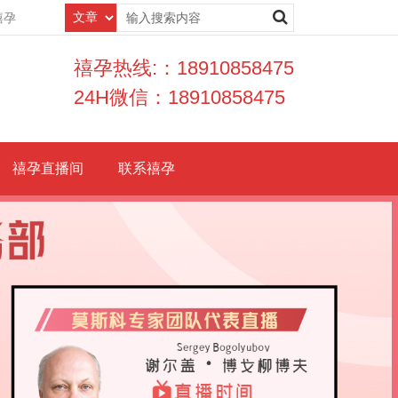
禧孕
禧孕热线:：18910858475
24H微信：18910858475
禧孕直播间
联系禧孕