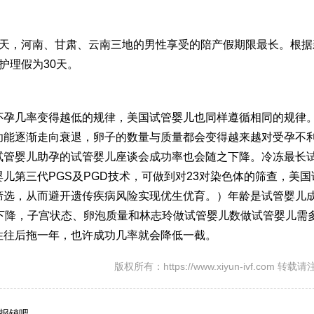
7天，河南、甘肃、云南三地的男性享受的陪产假期限最长。根据
护理假为30天。
怀孕几率变得越低的规律，美国试管婴儿也同样遵循相同的规律
功能逐渐走向衰退，卵子的数量与质量都会变得越来越对受孕不
试管婴儿助孕的
试管婴儿座谈会
成功率也会随之下降。
冷冻最长
儿第三代PGS及PGD技术，可做到对23对染色体的筛查，
美国
筛选，从而避开遗传疾病风险实现优生优育。）年龄是试管婴儿
下降，子宫状态、卵泡质量和
林志玲做试管婴儿
数
做试管婴儿需
性往后拖一年，也许成功几率就会降低一截。
版权所有：https://www.xiyun-ivf.com 转
报销吧