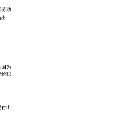
国劳动
为出
性因为
带给职
要付出