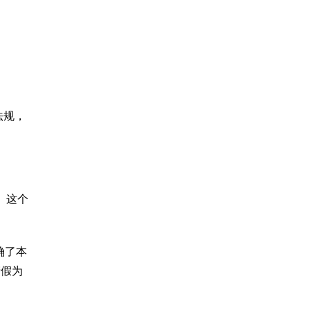
法规，
。这个
确了本
产假为