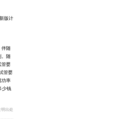
新版计
。伴随
利。随
试管婴
试管婴
成功率
多少钱
载请注明出处