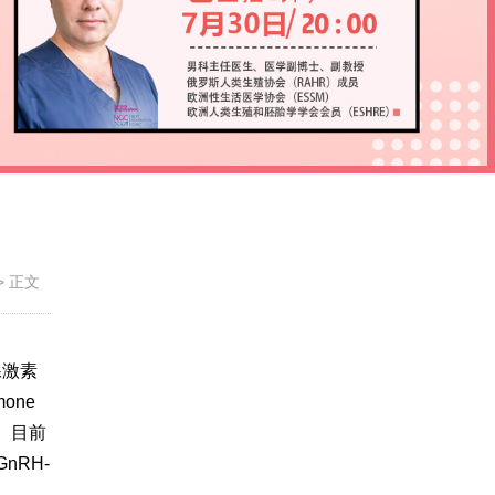
>
正文
性腺激素
one
A）。目前
GnRH-