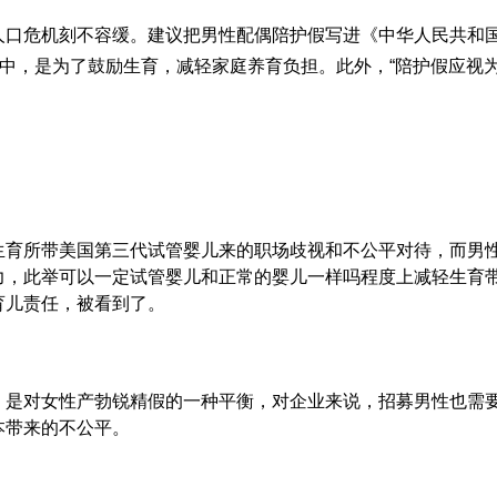
人口危机刻不容缓。建议把男性配偶陪护假写进《中华人民共和
”中，是为了鼓励生育，减轻家庭养育负担。此外，“陪护假应视
生育所带
美国第三代试管婴儿
来的职场歧视和不公平对待，而男
力，此举可以一定
试管婴儿和正常的婴儿一样吗
程度上减轻生育
育儿责任，被看到了。
，是对女性产
勃锐精
假的一种平衡，对企业来说，招募男性也需
本带来的不公平。