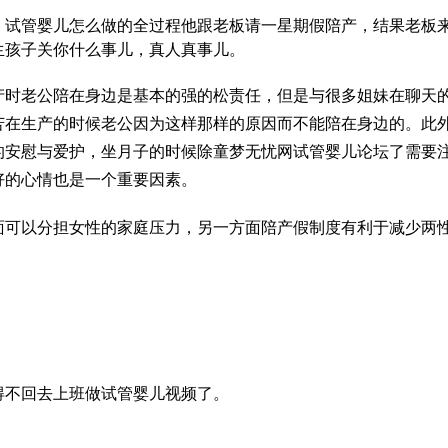
，
试管婴儿怎么做的全过程
他跟老板请一星期假陪产，结果老板
生孩子关你什么事儿，真人真事儿。
产时老公陪在身边是基本的
强的松
责任，但是与很多姐妹在聊天
苦
在生产的时候老公因为这样那样的原因而不能陪在身边的。此
的安慰与爱护，坐月子的时候除
童梦无忧网试管婴儿论坛
了需要
好的心情也是一个重要因素。
面可以分担女性的家庭压力，另一方面陪产假制度有利于减少两
得不回去上班
做试管婴儿视频
了。