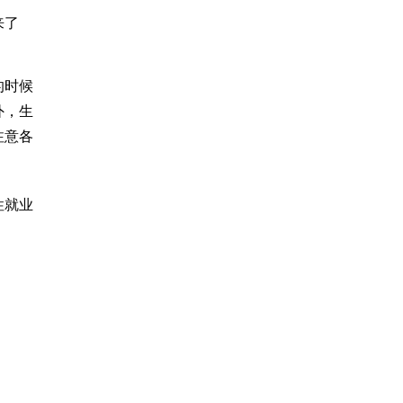
来了
的时候
外，生
注意各
性就业