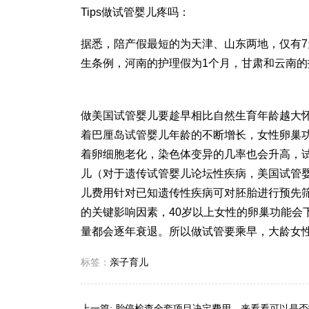
Tips
做试管婴儿疼吗
：
据悉，陪产假最短的为天津、山东两地，仅有
生条例，河南的护理假为1个月，甘肃和云南的
做美国试管婴儿要趁早相比自然生育年龄越大
着
巴厘岛试管婴儿
年龄的不断增长，女性卵巢
着卵细胞老化，染色体变异的几率也会升高，
儿
（对于遗传
试管婴儿论坛
性疾病，美国试管婴
儿费用
针对已知遗传性疾病可对胚胎进行预先
的关键影响因素，40岁以上女性的卵巢功能会
量都会逐年衰退。所以做试管要乘早，大龄女
标签：
亲子育儿
上一篇:
胎停检查全套项目决定费用，来看看可以是否