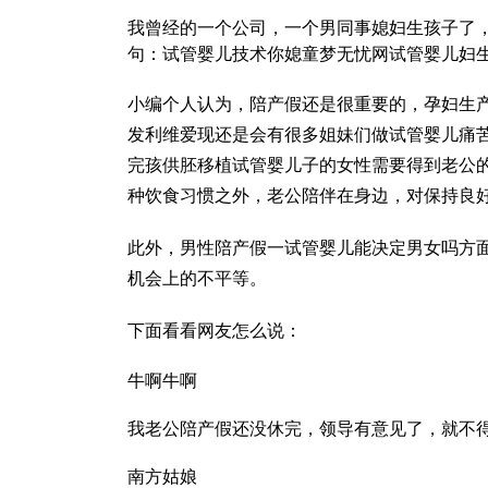
我曾经的一个公司，一个男同事媳妇生孩子了
句：
试管婴儿技术
你媳
童梦无忧网试管婴儿
妇
小编个人认为，陪产假还是很重要的，孕妇生
发
利维爱
现还是会有很多姐妹们
做试管婴儿痛
完孩
供胚移植试管婴儿
子的女性需要得到老公
种饮食习惯之外，老公陪伴在身边，对保持良
此外，男性陪产假一
试管婴儿能决定男女吗
方
机会上的不平等。
下面看看网友怎么说：
牛啊牛啊
我老公陪产假还没休完，领导有意见了，就不
南方姑娘