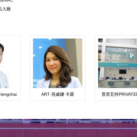
松入睡
engchai
ART·燕威娜 卡露
普里瓦特PRIVAT
ong,M.D
（Weena）