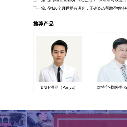
下一篇:
孕妇6个月睡觉有讲究，正确姿态帮助孕妈轻
推荐产品
BNH·潘亚（Panya）
杰特宁·蔡医生·Kri
Sajjachareonp