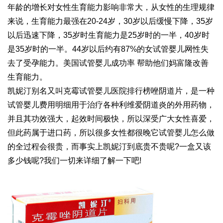
年龄的增长对女性生育能力影响非常大，从女性的生理规律
来说，生育能力最强在20-24岁，30岁以后缓慢下降，35岁
以后迅速下降，35岁时生育能力是25岁时的一半，40岁时
是35岁时的一半。44岁以后约有87%的女
试管婴儿网
性失
去了受孕能力。美国试管婴儿成功率 帮助他们
妈富隆
改善
生育能力。
凯妮汀别名又叫克霉
试管婴儿医院排行榜
唑阴道片，是一种
试管婴儿费用明细
用于治疗各种
利维爱
阴道炎的外用药物，
并且其功效强大，起效时间极快，所以深受广大女性喜爱，
但此药属于进口药，所以很多女性都很晚它
试管婴儿怎么做
的全过程
会很贵，而事实上凯妮汀到底贵不贵呢?一盒又该
多少钱呢?我们一切来详细了解一下吧!