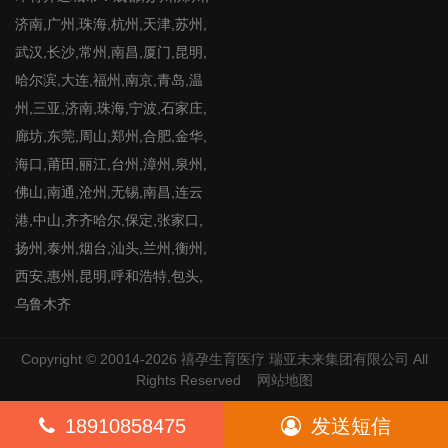
济南,广州,珠海,杭州,天津,苏州,
武汉,长沙,常州,南昌,厦门,昆明,
哈尔滨,大连,福州,南京,青岛,温
州,三亚,济南,珠海,宁波,石家庄,
廊坊,东莞,周山,郑州,合肥,金华,
海口,莆田,丽江,台州,漳州,泉州,
佛山,南通,沧州,无锡,南昌,连云
港,中山,齐齐哈尔,保定,张家口,
扬州,泰州,烟台,汕头,兰州,衡州,
西安,惠州,昆明,呼和浩特,包头,
乌鲁木齐
Copyright © 20014-2026
禧孕生育医疗
瑞亚未来集团有限公司 All
Rights Reserved
网站地图
18910858475
发送短信