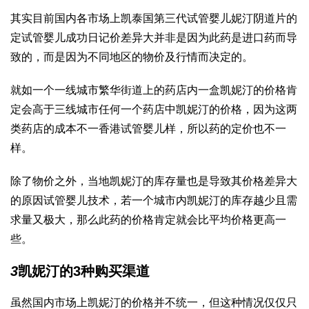
其实目前国内各市场上凯
泰国第三代试管婴儿
妮汀阴道片的
定
试管婴儿成功日记
价差异大并非是因为此药是进口药而导
致的，而是因为不同地区的物价及行情而决定的。
就如一个一线城市繁华街道上的药店内一盒凯妮汀的价格肯
定会高于三线城市任何一个药店中凯妮汀的价格，因为这两
类药店的成本不一
香港试管婴儿
样，所以药的定价也不一
样。
除了物价之外，当地凯妮汀的库存量也是导致其价格差异大
的原因
试管婴儿技术
，若一个城市内凯妮汀的库存越少且需
求量又极大，那么此药的价格肯定就会比平均价格更高一
些。
3
凯妮汀的3种购买渠道
虽然国内市场上凯妮汀的价格并不统一，但这种情况仅仅只