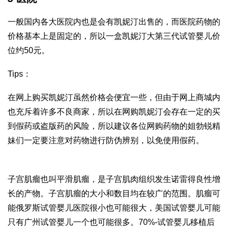
一般国内各大医院内也是会有凯妮汀出售的，而医院药物的
价格基本上是固定的，所以一盒凯妮汀大
第三代试管婴儿价
位
约50元。
Tips：
在网上购买凯妮汀虽然价格会便宜一些，但由于网上商城内
也充斥着许多不良商家，所以在网购凯妮汀会存在一定的买
到假药或盗版药的风险，所以建议各位网购药物的姐
勃锐精
妹们一定要注意对药物进行防伪辨别，以免使用假药。
子宫肌瘤也叫平滑肌瘤，是子宫肌肉组织发生
诺雷得
良性增
长的产物。子宫肌瘤的大小和数目均在较广的范围。肌瘤可
能
俄罗斯试管婴儿医院
很小也可能很大，美国试管婴儿可能
只有
广州试管婴儿
一个也可能很多。70%-
试管婴儿移植后