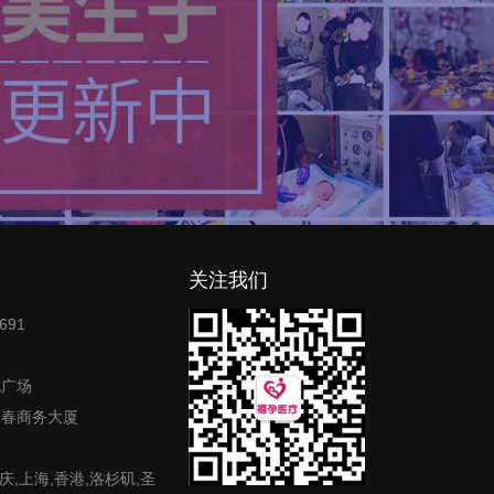
关注我们
691
地广场
富春商务大厦
庆,上海,香港,洛杉矶,圣