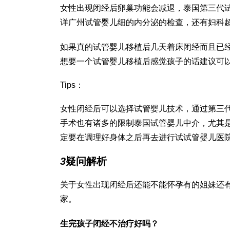
女性出现闭经后卵巢功能会减退，
泰国第三代
详
广州试管婴儿
细的内分泌的检查，还有妇科
如果真的
试管婴儿移植后几天着床
闭经而且已
想要一个
试管婴儿移植后感觉
孩子的话建议可
Tips：
女性闭经后可以选择试管婴儿技术，通过第三
手术也有诸多的限制
泰国试管婴儿中介
，尤其
定要在调理好身体之后再去进行试
试管婴儿医
3
疑问解析
关于女性出现闭经后还能不能怀孕有的姐妹还
家。
生完孩子闭经不治疗好吗？