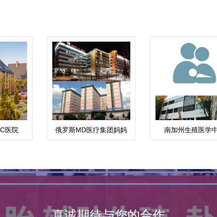
C医院
俄罗斯MD医疗集团妈妈
南加州生殖医学
与孩子
真诚期待与您的合作