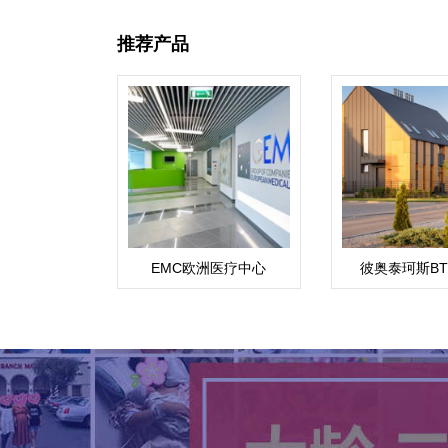
推荐产品
EMC欧洲医疗中心
彼奥泰珂斯BT