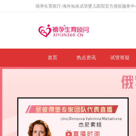
禧孕生育医疗-海外知名试管婴儿医院官方授权服务中
首页
热点资讯
试管答疑