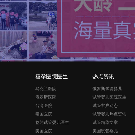
禧孕医院医生
热点资讯
乌克兰医院
俄罗斯试管婴儿
俄罗斯医院
试管婴儿医院医生
台湾医院
试管客户动态
泰国医院
试管婴儿热点资讯
签约试管婴儿医生
试管精华文章
美国医院
美国试管婴儿