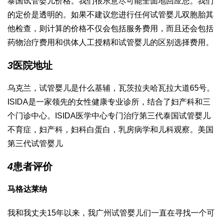
泰国试管婴儿价格
。我们很乐意尽可能全面地回应您。我们
的定价是透明的。如果不建议您进行任何
试管婴儿双胞胎
其
他检查，则计算的价格不仅会包括服务费用，而且还会包括
药物治疗费用和供体
人工授精和试管婴儿的区别
选择费用。
3
医院地址
乌克兰，
试管婴儿是什么
基辅，瓦茨拉夫哈瓦拉大道65号。
ISIDA是一家领先的女性健康专业诊所，结合了妇产科和三
个门诊中心。ISIDA医学中心专门治疗
第三代泰国试管婴儿
不育症，妇产科，妇科
白蛋白
，乳房病学和儿科观察。
美国
第三代试管婴儿
4
患者评价
马格达莱纳
我和我丈夫15年以来，我
广州试管婴儿
们一直在寻找一个可