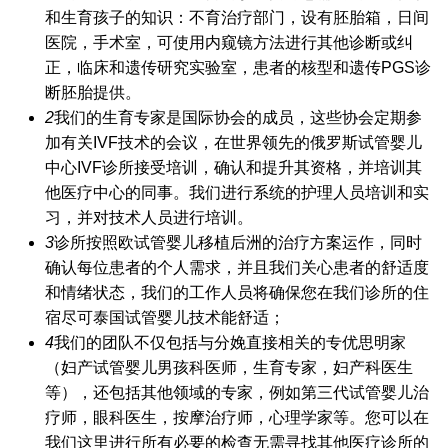
和生育孩子的知识：不育治疗部门，设有胚胎箱，日间
医院，手术室，可使用内窥镜方法进行其他诊断或纠
正，临床和遗传研究实验室，患者的核型和遗传PGS诊
断胚胎提供。
2
我们的生育专家是国际协会的成员，这些协会定期参
加有关IVF技术的会议，在世界领先的
俄罗斯试管婴儿
中心
IVF诊所接受培训，确认和提升其资格，并培训其
他医疗中心的同事。我们进行系统的护理人员培训和实
习，并对技术人员进行培训。
3
诊所按照欧
试管婴儿移植后
洲的治疗方案运作，同时
确认每位患者的个人需求，并且我们关心患者的舒适度
和情绪状态，我们的工作人员将确保您在我们诊所的住
宿尽可
泰国试管婴儿技术
能舒适；
4
我们的团队不仅包括与分娩直接相关的专
优思明
家
（妇产
试管婴儿男孩
科医师，生育专家，妇产科医生
等），还包括其他领域的专家，例如
第三代试管婴儿
治
疗师，眼科医生，按摩治疗师，心理学家等。您可以在
我们这里进行所有必要的检查无需寻找其他医疗诊所的