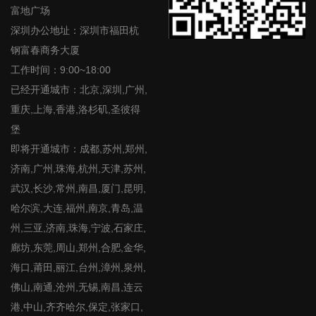
富地广场
深圳办公地址：深圳市福田杭
钢富春商务大厦
工作时间：9:00~18:00
已经开通城市：北京,深圳,广州,
重庆,上海,香港,洛杉矶,圣彼得
堡
即将开通城市：成都,苏州,郑州,
济南,广州,珠海,杭州,天津,苏州,
武汉,长沙,常州,南昌,厦门,昆明,
哈尔滨,大连,福州,南京,青岛,温
州,三亚,济南,珠海,宁波,石家庄,
廊坊,东莞,周山,郑州,合肥,金华,
海口,莆田,丽江,台州,漳州,泉州,
佛山,南通,沧州,无锡,南昌,连云
港,中山,齐齐哈尔,保定,张家口,