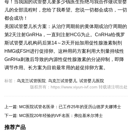
母！当我国的
试管婴儿要多少钱
医生拒绝与我合作
做试管婴
儿的全部流程
时，您给了我希望。您说一切都会成功，一切
都会成功！
美国试管婴儿长方案：从治疗周期前的黄体期或治疗周期的
第2天注射GnRHa，一直到注射HCG为止。CnRHa给
俄罗
斯试管婴儿机构
药后第14～2l天开始加用促性腺激素制剂
HMG或FSH进行促排卵。这种用药方案利用大剂量持续性
GnRHa刺激后导致的内源性促性腺激素的分泌抑制，即降
调节作用。长方案为目前最常用的超促排卵方案。
标签：
乌克兰试管医院
,
乌克兰试管婴儿
,
试管婴儿医院
版权所有：https://www.xiyun-ivf.com 转载请注明出处
上一篇:
MC医院试管名医录：已工作25年的亚历山德罗夫娜博士
下一篇:
MC医院20年经验的IVF名医：弗拉基米尔博士
推荐产品