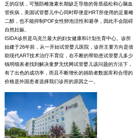
乏的症状，可预防雌激素长期缺乏导致的骨质疏松和心脑血
管疾病，美国试管婴儿中心同时即便是HRT所使用的足量雌
二醇，也不能抑制POF女性卵泡活性和避孕，因此不会阻碍
自然妊娠。
ISIDA诊所是乌克兰最大的妇女健康和计划生育中心。诊所
始建于26年前，从一开始
试管婴儿医院
，诊所主要方向是借
助现代ART技术治疗不育症，在不断的帮助患
试管婴儿多少
钱明细表
者找到解决
童梦无忧网试管婴儿
该问题的方法下，
有了出色的成功率，而且不断增长的捐助者数据库和合理的
价格是外国患者选择我们诊所的原因之一。