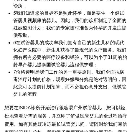
诊所；
5
我们知道您的目标不是照此怀孕，而是要生一个健
试
管婴儿视频
康的婴儿。因此，我们的诊所制定了全面的
妊娠监测计划；我们的专家随时准备为怀孕的并发症提
供帮助。
6
在
试管婴儿的成功率
我们拥有自己的新生儿科的现代
化妇产医院中，新生儿获得了最现代的医疗服务。我们
拥有所有必要的医疗设备和经验，可以为小于31周的胎
龄早产婴儿提
泰国试管婴儿流程
供护理；
7
价格透明是我们工作的另一重要原则。我们全面抗病
毒治疗计划的价格，观察妊娠和分娩是绝对透明的，因
此您可以提前计划预算，而不必担心意外支出。
做试管
婴儿的流程
想要在ISIDA诊所开始治疗很容易
广州试管婴儿
，您可以轻
松地查看所需的服务，并立即了解
做试管婴儿的全过程
治疗
费用。如有其他疑
冷冻最长试管婴儿
问，请随时给我们写信