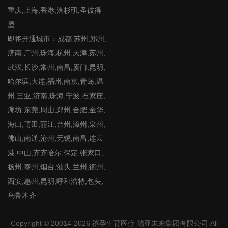
重庆,上海,香港,洛杉矶,圣彼得
堡
即将开通城市：成都,苏州,郑州,
济南,广州,珠海,杭州,天津,苏州,
武汉,长沙,常州,南昌,厦门,昆明,
哈尔滨,大连,福州,南京,青岛,温
州,三亚,济南,珠海,宁波,石家庄,
廊坊,东莞,周山,郑州,合肥,金华,
海口,莆田,丽江,台州,漳州,泉州,
佛山,南通,沧州,无锡,南昌,连云
港,中山,齐齐哈尔,保定,张家口,
扬州,泰州,烟台,汕头,兰州,衡州,
西安,惠州,昆明,呼和浩特,包头,
乌鲁木齐
Copyright © 20014-2026
禧孕生育医疗
瑞亚未来集团有限公司 All