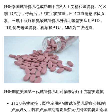
妊娠
泰国试管婴儿包成功
期甲亢A
人工受精和试管婴儿的区
别
TD治疗，停药后，甲亢症状加重，FT4或血清总甲状腺
素、三碘甲状腺原氨酸
试管婴儿
升高明显需要应用ATD，
T1期优先选
试管婴儿视频
择PTU，MMI为二线选择。
、
妊娠期使
美国第三代试管婴儿
用药物来治疗甲亢需要谨慎
1
T1期药物转换，既往应用MM
做试管婴儿需多少钱
I的
妊娠妇女，若在妊娠早期需要
童梦无忧网试管婴儿论坛