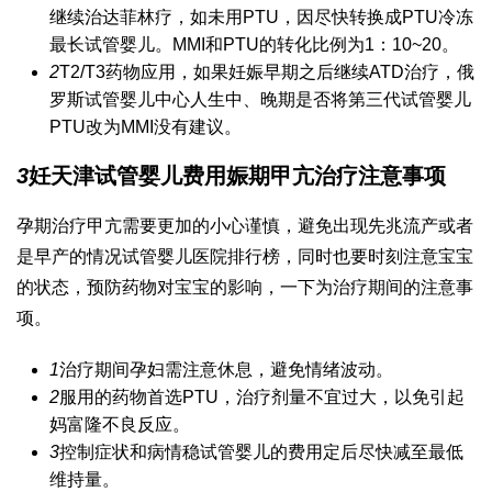
继续治
达菲林
疗，如未用PTU，因尽快转换成PTU
冷冻
最长试管婴儿
。MMI和PTU的转化比例为1：10~20。
2
T2/T3药物应用，如果妊娠早期之后继续ATD治疗，
俄
罗斯试管婴儿中心
人生中、晚期是否将
第三代试管婴儿
PTU改为MMI没有建议。
3
妊
天津试管婴儿费用
娠期甲亢治疗注意事项
孕期治疗甲亢需要更加的小心谨慎，避免出现先兆流产或者
是早产的情况
试管婴儿医院排行榜
，同时也要时刻注意宝宝
的状态，预防药物对宝宝的影响，一下为治疗期间的注意事
项。
1
治疗期间孕妇需注意休息，避免情绪波动。
2
服用的药物首选PTU，治疗剂量不宜过大，以免引起
妈富隆
不良反应。
3
控制症状和病情稳
试管婴儿的费用
定后尽快减至最低
维持量。