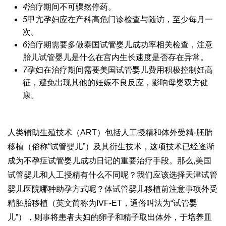
4
治疗期间不可骤然停药。
5
甲亢孕妇应在产科高危门诊检查与随访，至少每月一
次。
6
治疗期需要多做
泰国试管婴儿成功率
相关检查，注意
胎儿
试管婴儿是什么
在宫内生长速度是否存在异常。
7
孕妇在治疗期间需要
美国试管婴儿费用
积极控制妊高
征，避免出现其他的妊娠不良反应，影响母婴双方健
康。
人类辅助生殖技术（ART）包括人工授精和体外受精-胚胎
移植（俗称“试管婴儿”）及其衍生技术，这项技术已经逐渐
成为不孕症
试管婴儿成功日记
的重要治疗手段。那么,美国
试管婴儿和人工授精有什么不同呢？我们应该选择
天津试管
婴儿医院
哪种助孕方式呢？体
试管婴儿移植前注意事项
外受
精胚胎移植（英文简称为IVF-ET，通俗叫法为“试管婴
儿”），则事将患者夫妇的卵子和精子取出体外，于培养皿