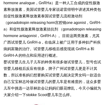
hormone analogue，GnRHa）是一种人工合成的促性腺激
素释放激素，美国试管婴儿专家说
诺雷得
明中讲述其种类包
括促性腺激素释放激素
泰国试管婴儿流程
激动剂
（gonadotropin releasing horm
宫腔镜
one agonist，GnRH-
a）和促性腺激素释放激素拮抗剂 （gonadotropin releasing
hormone antagonist，GnRH-A）。目前这两类激素，尤其
广西试管婴儿
GnRH-a，在临床上被广泛用于多种妇产科疾
病
妈富隆
的治疗。
试管婴儿移植后感觉
现就 GnRH-a 和
GnRH-A 的特点和应用进行概述。
婴
试管婴儿生儿子
儿车的种类有很多
做试管婴儿
，型号也
试
管婴儿移植后反应
有很多，牌子
广州试管婴儿
更是不计其
数，所以准爸妈们想要购买
试管婴儿能决定男女吗
一款适合
自己宝宝
林志玲做试管婴儿
的婴儿车是有难度的，这众多婴
儿车中挑选一
达菲林
款会让妈妈们眼花缭乱，今天小编就为
大家介绍一下stokke Scoot婴儿车怎么样。