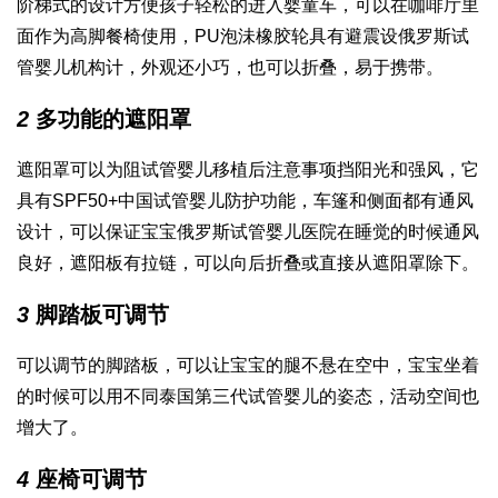
阶梯式的设计方便孩子轻松的进入婴童车，可以在咖啡厅里
面作为高脚餐椅使用，PU泡沬橡胶轮具有避震设
俄罗斯试
管婴儿机构
计，外观还小巧，也可以折叠，易于携带。
2
多功能的遮阳罩
遮阳罩可以为阻
试管婴儿移植后注意事项
挡阳光和强风，它
具有SPF50+
中国试管婴儿
防护功能，车篷和侧面都有通风
设计，可以保证宝宝
俄罗斯试管婴儿医院
在睡觉的时候通风
良好，遮阳板有拉链，可以向后折叠或直接从遮阳罩除下。
3
脚踏板可调节
可以调节的脚踏板，可以让宝宝的腿不悬在空中，宝宝坐着
的时候可以用不同
泰国第三代试管婴儿
的姿态，活动空间也
增大了。
4
座椅可调节