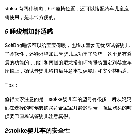
stokke有两种朝向，6种座椅位置，还可以搭配骑车儿童座
椅使用，是非常方便的。
5
睡袋增加舒适感
SoftBag睡袋可以给宝宝保暖，也增加
童梦无忧网试管婴儿
了柔软性，还额外增加
试管婴儿成功率
了软垫，这个是有避
震的功能的，顶部和两侧的尼龙搭扣环将睡袋固定到婴童车
座椅上，确
试管婴儿移植后注意事项
保稳固和安全
芬吗通
。
Tips：
值得大家注意的是，stokke婴儿车的型号有很多，所以妈妈
们在选择的时候要购买符合宝宝月龄的型号，而且购买的时
候要
巴厘岛试管婴儿
注意真假。
2
stokke婴儿车的安全性