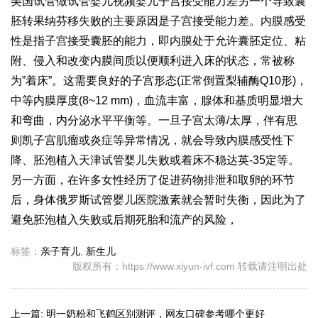
美国试管
做试管婴儿视频
婴儿子宫接受能力差另一个导致囊
胚转
果纳芬
移失败的主要原因是子宫接受能力差。内膜感受
性是指子宫接受囊胚的能力，即内膜处于允许囊胚定位、粘
附、侵入和改变内膜间质以便顺利进入床的状态，常被称
为”着床”。这需要良好的子宫形态(正常倒置梨
辅酶Q10
形)，
中等内膜厚度(8~12 mm)，血流丰富，腺体和基质明显增大
和弯曲，内分泌水平平衡等。一旦子宫太薄/太厚，伴有
思
则凯
子宫肌瘤或炎症等异常情况，就会导致内膜感受性下
降、胚泡植入
天津试管婴儿
失败或着床不稳
达英-35
定等。
另一方面，在许多女性经历了促进药物排泄和取卵的环节
后，身体
俄罗斯试管婴儿医院
激素就会暂时失衡，因此为了
避免胚泡植入失败或后期死胎和流产的风险，
标签：
亲子育儿
,
新生儿
版权所有：https://www.xiyun-ivf.com 转载请注明出处
上一篇:
明一奶粉和飞鹤区别测评，网友口碑参考哪个更好