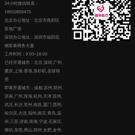
24小时微信联系：
18910858475
北京办公地址：北京市燕郊区
富地广场
深圳办公地址：深圳市福田杭
钢富春商务大厦
工作时间：9:00~18:00
已经开通城市：北京,深圳,广州,
重庆,上海,香港,洛杉矶,圣彼得
堡
即将开通城市：成都,苏州,郑州,
济南,广州,珠海,杭州,天津,苏州,
武汉,长沙,常州,南昌,厦门,昆明,
哈尔滨,大连,福州,南京,青岛,温
州,三亚,济南,珠海,宁波,石家庄,
廊坊,东莞,周山,郑州,合肥,金华,