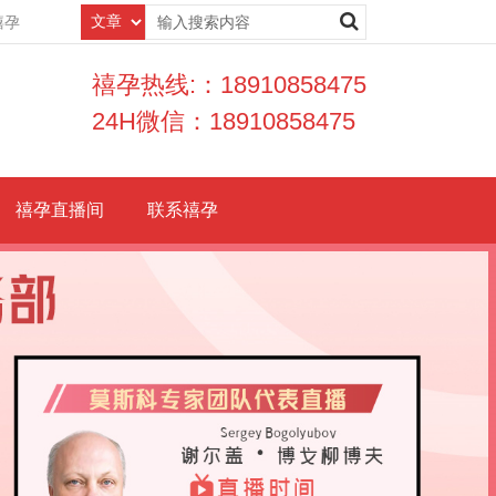
禧孕
禧孕热线:：18910858475
24H微信：18910858475
禧孕直播间
联系禧孕