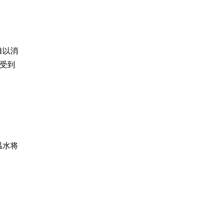
难以消
受到
温水将