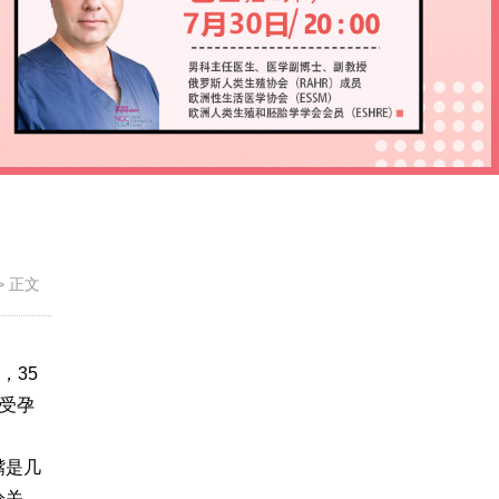
>
正文
，35
了受孕
嘴是几
分关