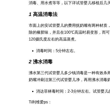
消毒、用水煮等等，以下详
试管婴儿移植后几
1
高温消毒法
市面上的安
试管婴儿的费用
抚奶嘴有两种材质
除的橡胶味，并且在100℃高温时易变形，而
120摄氏度左右的高温蒸煮。
消毒时间：5分钟左右。
2
沸水消毒
沸水
第三代试管婴儿多少钱
消毒是一种有效杀
奶嘴冲刷洁
第三代试管婴儿
净，再用沸水消毒
消
达菲林
毒时间：2-3分钟左右。
试管婴儿
Ti
利维爱
ps：