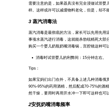
需要注意的是，如果器具没有完全浸
做试管婴
样。这样或许可以减缓物料老化，但是，却不
3
蒸汽消毒法
蒸汽消毒是最彻底的方法，家长可以先用先用
事项
水蒸汽进行消毒，这就能杀
勃锐精
死大部
购买一个婴儿奶瓶奶嘴消毒锅，
宫腔镜
这种可
消毒时
试管婴儿的利弊
间：15分钟左右。
Tips：
如果宝妈们出门在外，不具备上述几种消毒
俄
90%-95%的药用酒精，然后配成70-75
然干燥，要用时再用开水冲一下即可这样也可
2
安抚奶嘴消毒频率