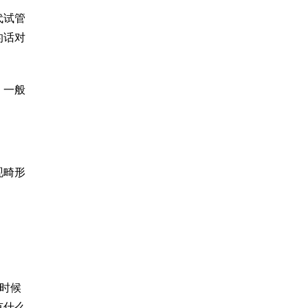
代试管
的话对
，一般
现畸形
。
时候
有什么