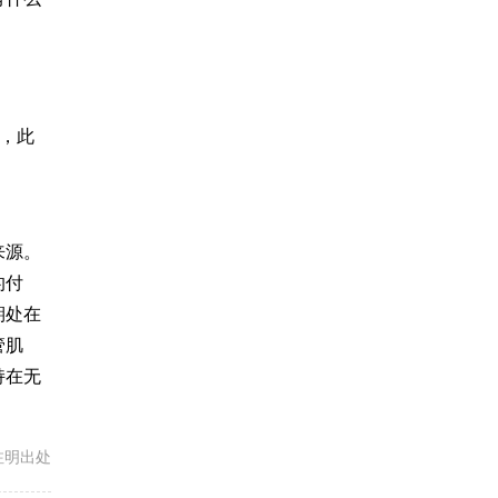
，此
来源。
的付
期处在
管肌
持在无
载请注明出处