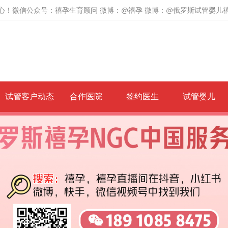
心！微信公众号：禧孕生育顾问 微博：@禧孕 微博：@俄罗斯试管婴儿
试管客户动态
合作医院
签约医生
试管婴儿