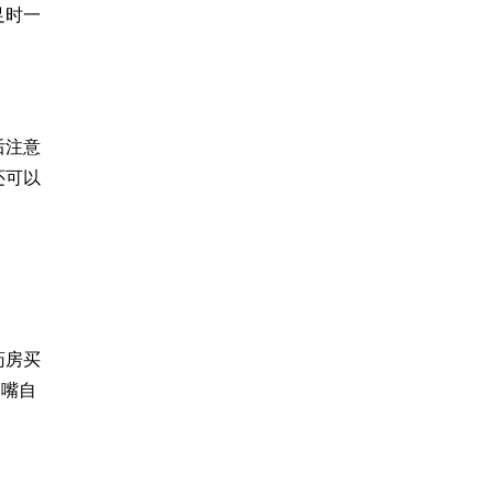
足时一
后注意
还可以
药房买
奶嘴自