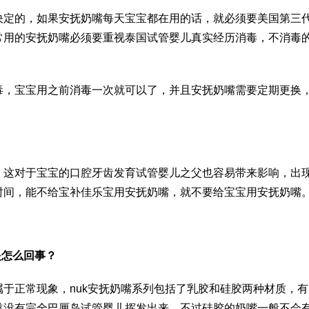
决定的，如果安抚奶嘴每天宝宝都在用的话，就必须要
美国第三
常用的安抚奶嘴必须要重视
泰国试管婴儿真实经历
消毒，不消毒
毒，宝宝用之前消毒一次就可以了，并且安抚奶嘴需要定期更换
，这对于宝宝的口腔牙齿发育
试管婴儿之父
也容易带来影响，出
时间，能不给宝
补佳乐
宝用安抚奶嘴，就不要给宝宝用安抚奶嘴
是怎么回事？
于正常现象，nuk安抚奶嘴系列包括了乳胶和硅胶两种材质，有
道没有完全
巴厘岛试管婴儿
挥发出来，不过硅胶的奶嘴一般不会