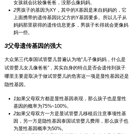
女孩就会比较像爸爸，没那么像妈妈。
2
男孩子的基因为XY，其中的X基因是来自妈妈的，它
上面携带的遗传基因比父方的Y基因要多。所以儿子从
妈妈那里获得的遗传信息更多，男孩子长得就会更像妈
妈一些。
3
父母遗传基因的强大
大众
第三代泰国试管婴儿
普遍认为地“儿子像妈妈，
什么是
试管婴儿
女儿像爸爸”，其实自身的特点是否会遗传到孩子
哪里主要是取决于
做试管婴儿的危害
这一项是显性基因还是
隐性基因。
1
如果父母双方都是显性基因表现，那么孩子也是显性
基因的概率为75%~100%。
2
如果父母双方一方是显
试管婴儿移植后注意事项
性基
因，另一方是隐性基因
泰国试管婴儿费用
，那么孩子也
为显性基因概率为50%。