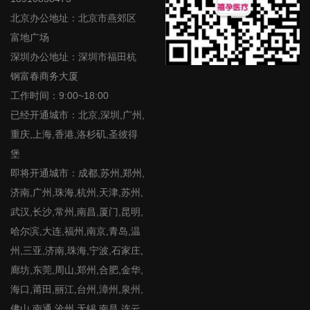
北京办公地址：北京市燕郊区
富地广场
深圳办公地址：深圳市福田杭
钢富春商务大厦
工作时间：9:00~18:00
已经开通城市：北京,深圳,广州,
重庆,上海,香港,洛杉矶,圣彼得
堡
即将开通城市：成都,苏州,郑州,
济南,广州,珠海,杭州,天津,苏州,
武汉,长沙,常州,南昌,厦门,昆明,
哈尔滨,大连,福州,南京,青岛,温
州,三亚,济南,珠海,宁波,石家庄,
廊坊,东莞,周山,郑州,合肥,金华,
海口,莆田,丽江,台州,漳州,泉州,
佛山,南通,沧州,无锡,南昌,连云