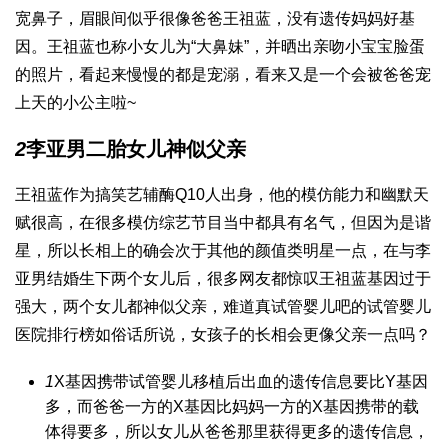
宽鼻子，眉眼间似乎很像爸爸王祖蓝，没有遗传妈妈好基
因。王祖蓝也称小女儿为“大鼻妹”，并晒出亲吻小宝宝脸蛋
的照片，看起来慢慢的都是宠溺，看来又是一个会被爸爸宠
上天的小公主啦~
2
李亚男二胎女儿神似父亲
王祖蓝作为搞笑艺
辅酶Q10
人出身，他的模仿能力和幽默天
赋很高，在很多模仿综艺节目当中都具有名气，但因为是谐
星，所以长相上的确会次于其他的颜值类明星一点，在与李
亚男结婚生下两个女儿后，很多网友都惊叹王祖蓝基因过于
强大，两个女儿都神似父亲，难道真
试管婴儿吧
的
试管婴儿
医院排行榜
如俗话所说，女孩子的长相会更像父亲一点吗？
1
X基因携带
试管婴儿移植后出血
的遗传信息要比Y基因
多，而爸爸一方的X基因比妈妈一方的X基因携带的载
体得要多，所以女儿从爸爸那里获得更多的遗传信息，