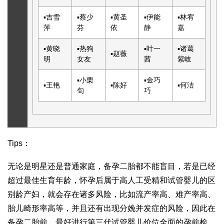
▪
吉雪
▪
蔡少
▪
黄圣
▪
伊能
▪
林宥
萍
芬
依
静
嘉
▪
黄晓
▪
热狗
▪
叶一
▪
诸葛
▪
赵薇
明
女友
茜
紫岐
▪
小栗
▪
金巧
▪
王艳
▪
陈好
▪
何洁
旬
巧
Tips：
无论是明星还是普通家庭，备孕二胎都不能盲目，若是已经
超过最佳生育年龄，怀孕后属于高
人工受精和试管婴儿的区
别
龄产妇，就会存在诸多风险，比如流产率高、难产率高、
胎儿畸形率高等，并且还有出现分娩并发症的风险，因此在
备孕二胎前，最好进行
第三代试管婴儿价位
全面的孕前检