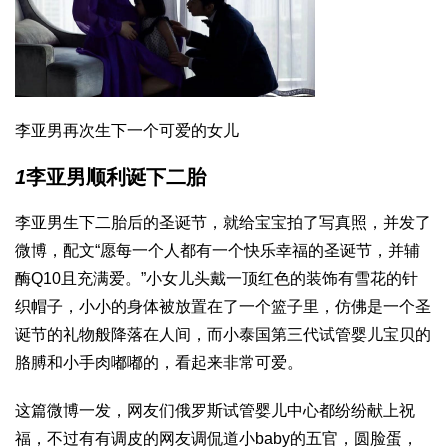
李亚男再次生下一个可爱的女儿
1
李亚男顺利诞下二胎
李亚男生下二胎后的圣诞节，就给宝宝拍了写真照，并发了
微博，配文“愿每一个人都有一个快乐幸福的圣诞节，并
辅
酶Q10
且充满爱。”小女儿头戴一顶红色的装饰有雪花的针
织帽子，小小的身体被放置在了一个篮子里，仿佛是一个圣
诞节的礼物般降落在人间，而小
泰国第三代试管婴儿
宝贝的
胳膊和小手肉嘟嘟的，看起来非常可爱。
这篇微博一发，网友们
俄罗斯试管婴儿中心
都纷纷献上祝
福，不过有有调皮的网友调侃道小baby的五官，圆脸蛋，