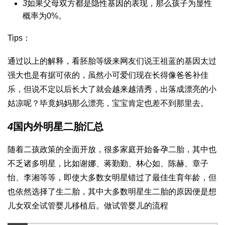
3
如果父母双方都是隐性基因的表现，那么孩子为显性
概率为0%。
Tips：
通过以上的解释，看
胚胎等级
来网友们说王祖蓝的基因太过
强大也是有据可依的，虽然小可爱们现在长得像爸爸
补佳
乐
，但说不定以后长大了就会越来越清秀，出落成漂亮的小
姑凉呢？毕竟妈妈那么漂亮，宝宝肯定也差不到那里去。
4
国内外明星二胎汇总
随着二孩政策的全面开放，很多家庭开始备孕二胎，其中也
不乏诸多明星，比如谢娜、蒋勤勤、林心如、陈赫、章子
怡、李湘等等，即使大多数女明星错过了最佳生育年龄，但
也依然选择了生二胎，其中大多数明星生二胎的原因便是想
儿女双全
试管婴儿移植后
。
做试管婴儿的流程