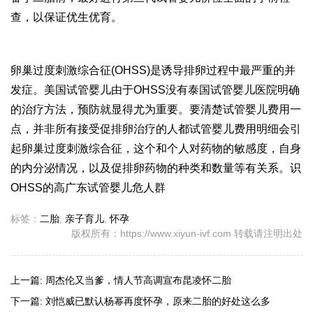
查，以保证优生优育。
卵巢过度刺激综合征(OHSS)是诱导排卵过程中最严重的并
发症。美国试管婴儿由于OHSS没有
泰国试管婴儿医院
明确
的治疗方法，预防就显得尤为重要。要清楚
试管婴儿费用
一
点，并非所有接受促排卵治疗的人都
试管婴儿费用明细
会引
起卵巢过度刺激综合征，这个和个人对药物的敏感度，自身
的内分泌情况，以及促排卵药物的种类和数量等有关系。识
OHSS的高
广东试管婴儿
危人群
标签：
二胎
,
亲子育儿
,
怀孕
版权所有：https://www.xiyun-ivf.com 转载请注明出处
上一篇:
周杰伦又当爹，情人节高调宣布昆凌怀二胎
下一篇:
刘恺威已默认杨幂再度怀孕，原来二胎的好处这么多