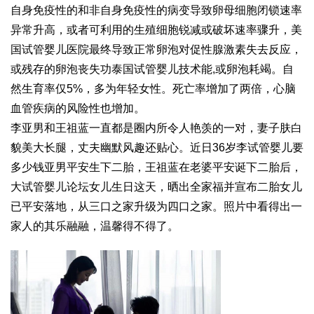
自身免疫性的和非自身免疫性的病变导致卵母细胞闭锁速率
异常升高，或者可利用的生殖细胞锐减或破坏速率骤升，美
国试管婴儿医院最终导致正常卵泡对促性腺激素失去反应，
或残存的卵泡丧失功
泰国试管婴儿技术
能,或卵泡耗竭。自
然生育率仅5%，多为年轻女性。死亡率增加了两倍，心脑
血管疾病的风险性也增加。
李亚男和王祖蓝一直都是圈内所令人艳羡的一对，妻子肤白
貌美大长腿，丈夫幽默风趣还贴心。近日36岁李
试管婴儿要
多少钱
亚男平安生下二胎，王祖蓝在老婆平安诞下二胎后，
大
试管婴儿论坛
女儿生日这天，晒出全家福并宣布二胎女儿
已平安落地，从三口之家升级为四口之家。照片中看得出一
家人的其乐融融，温馨得不得了。