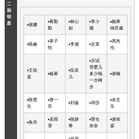
二
胎
明
▪
蒋勤
▪
林心
▪
李小
▪
杨
果
星
▪
谢娜
勤
如
璐
纳芬
威
▪
章子
▪
周杰
▪
陈赫
▪
李湘
▪
文章
怡
伦
▪
滨
试
管婴儿
▪
王祖
▪
应采
▪
杨幂
多少钱
▪
谢楠
蓝
儿
一次
崎
步
▪
陈楚
▪
唐一
▪
余文
▪
刘璇
▪
邓莎
生
菲
乐
▪
吴雨
▪
陈妍
▪
荣仓
▪
谢依
▪
朱丹
霏
希
奈奈
霖
▪
福原