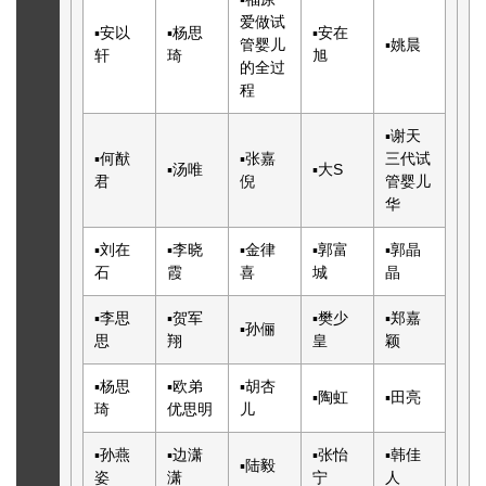
爱
做试
▪
安以
▪
杨思
▪
安在
管婴儿
▪
姚晨
轩
琦
旭
的全过
程
▪
谢天
▪
何猷
▪
张嘉
三代试
▪
汤唯
▪
大S
君
倪
管婴儿
华
▪
刘在
▪
李晓
▪
金律
▪
郭富
▪
郭晶
石
霞
喜
城
晶
▪
李思
▪
贺军
▪
樊少
▪
郑嘉
▪
孙俪
思
翔
皇
颖
▪
杨思
▪
欧弟
▪
胡杏
▪
陶虹
▪
田亮
琦
优思明
儿
▪
孙燕
▪
边潇
▪
张怡
▪
韩佳
▪
陆毅
姿
潇
宁
人