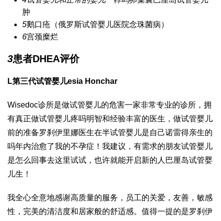
肿
5
鹅口疮（
俄罗斯试管婴儿医院
念珠菌病）
6
宫颈糜烂
3
患者
DHEA
评价
L
第三代试管婴儿
esia Honchar
Wisedoc诊所是
做试管婴儿的危害
一家非常专业的诊所，拥
有真正
做试管婴儿疼吗
明智和经验丰富的医生，
做试管婴儿
前的准备
罗刹伊里娜医生在半
试管婴儿是自己
诺雷得
亲生的
吗
年内治愈了我的不孕症！我建议，有需求的朋友
试管婴儿
是怎么回事
去这里试试，也许就能开启新的人
巴厘岛试管婴
儿
生！
我全心全意地感谢高质量的服务，员工的关爱，友善，敏感
性，完美的清洁度和居家般的舒适感。值得一提的是罗刹伊