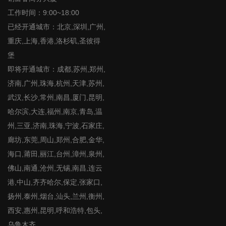
工作时间：9:00~18:00
已经开通城市：北京,深圳,广州,
重庆,上海,香港,洛杉矶,圣彼得
堡
即将开通城市：成都,苏州,郑州,
济南,广州,珠海,杭州,天津,苏州,
武汉,长沙,常州,南昌,厦门,昆明,
哈尔滨,大连,福州,南京,青岛,温
州,三亚,济南,珠海,宁波,石家庄,
廊坊,东莞,周山,郑州,合肥,金华,
海口,莆田,丽江,台州,漳州,泉州,
佛山,南通,沧州,无锡,南昌,连云
港,中山,齐齐哈尔,保定,张家口,
扬州,泰州,烟台,汕头,兰州,衡州,
西安,惠州,昆明,呼和浩特,包头,
乌鲁木齐