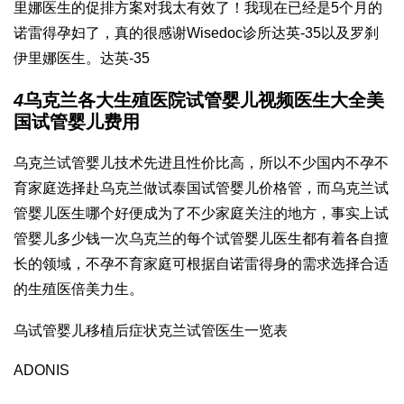
里娜医生的促排方案对我太有效了！我现在已经是5个月的
诺雷得
孕妇了，真的很感谢Wisedoc诊所
达英-35
以及罗刹
伊里娜医生。
达英-35
4
乌克兰各大生殖医院
试管婴儿视频
医生大全
美
国试管婴儿费用
乌克兰试管婴儿技术先进且性价比高，所以不少国内不孕不
育家庭选择赴乌克兰做试
泰国试管婴儿价格
管，而乌克兰试
管婴儿医生哪个好便成为了不少家庭关注的地方，事实上
试
管婴儿多少钱一次
乌克兰的每个试管婴儿医生都有着各自擅
长的领域，不孕不育家庭可根据自
诺雷得
身的需求选择合适
的生殖医
倍美力
生。
乌
试管婴儿移植后症状
克兰试管医生一览表
ADONIS