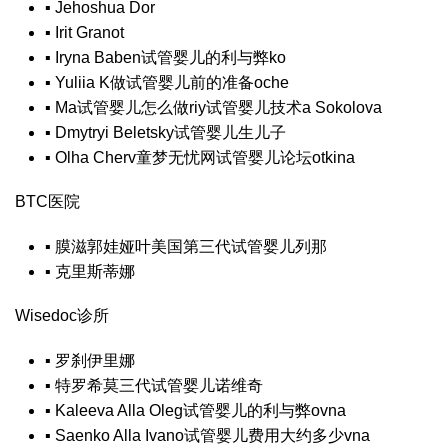
▪
Jehoshua Dor
▪
Irit Granot
▪
Iryna Baben
试管婴儿的利与弊
ko
▪
Yuliia K
做试管婴儿前的准备
oche
▪
Ma
试管婴儿怎么做
riy
试管婴儿技术
a Sokolova
▪
Dmytryi Beletsky
试管婴儿生儿子
▪
Olha Cherv
童梦无忧网试管婴儿论坛
otkina
BTC医院
▪
膜滋郭娃娅叶
美国第三代试管婴儿
列那
▪
克里斯蒂娜
Wisedoc诊所
▪
罗刹伊里娜
▪
特罗希莫
三代试管婴儿
诺维奇
▪
Kaleeva Alla Oleg
试管婴儿的利与弊
ovna
▪
Saenko Alla Ivano
试管婴儿费用大约多少
vna