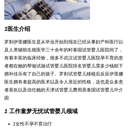
1
医生介绍
罗刹伊里娜医生是从毕业开始到现在已经从事妇产科医疗以
及人类辅助生殖医学三十余年的时
泰国试管婴儿医院
间了，
有着丰富的临床经验，很多不
武汉试管婴儿医院
孕不育的患
者都在她的帮
做试
做试管婴儿医院排名
管婴儿需多少钱
助下
拥
补佳乐
有了自己的孩子。罗刹
试管婴儿移植后反应
伊里娜
医生拥有者超高的医术以及令人亲近的性格，这也是众多患
者喜欢以及信任她的
天津试管婴儿费用
原
泰国试管婴儿中介
因
1
工作
童梦无忧试管婴儿
领域
1
女性不孕不育治疗