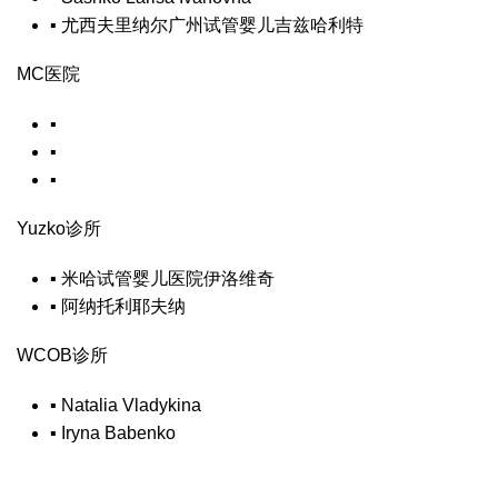
▪
尤西夫里纳尔
广州试管婴儿
吉兹哈利特
MC医院
▪
▪
▪
Yuzko诊所
▪
米哈
试管婴儿医院
伊洛维奇
▪
阿纳托利耶夫纳
WCOB诊所
▪
Natalia Vladykina
▪
Iryna Babenko