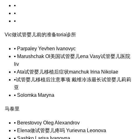
▪
▪
▪
Vic
做试管婴儿前的准备
toria诊所
▪
Parpaley Yevhen Ivanovyc
▪
Marushchak Ol
美国试管婴儿
ena Vasy
试管婴儿医院
liv
▪
Ata
试管婴儿移植后症状
manchuk Irina Nikolae
▪
试管婴儿移植后注意事项
戴维
冷冻最长试管婴儿
莉莉
亚
▪
Solomka Maryna
马泰里
▪
Berestovoy Oleg Alexandrov
▪
Elena
做试管婴儿疼吗
Yurievna Leonova
▪
Sashko Larisa Ivanovna