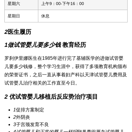
星期六
上午9：00-下午16：00
星期日
休息
2
医生履历
1
做试管婴儿要多少钱
教育经历
罗刹伊里娜医生在1985年进行完了基辅医学的进
做试管婴
儿要多少钱
修，整个学习生涯中，获得了多项教育机构颁布
的荣誉证书，之后一直从事着妇产科以
天津试管婴儿费用
及
试管婴儿治疗相关的工作直至今日。
2
优
试管婴儿移植后反应
势治疗项目
1
促排方案制定
2
外阴炎
3
子宫颈发育不良
4
试管婴儿和正常的婴儿一样吗
卵巢囊
巴厘岛试管婴儿