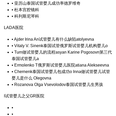
▪
亚历山
泰国试管婴儿成功率
德罗维奇
▪
杜本
宫腔镜
科
▪
科列斯尼琴科
LADA医院
▪
Ajder Irina An
试管婴儿有什么缺陷
atolyevna
▪
Vitaly V. Sinenk
泰国试管
俄罗斯试管婴儿机构
婴儿
o
▪
Tum
做试管婴儿的流程
asyan Karine Pogosovn
第三代
泰国试管婴儿
a
▪
Ermolenko T
俄罗斯试管婴儿医院
atiana Alekseevna
▪
Chernenk
泰国试管婴儿包成功
o Inna
做试管婴儿
试管
婴儿是什么
Olegovna
▪
Rozanova Olga Vsevolodov
泰国试管婴儿生男孩
I
试管婴儿之父
GR医院
▪
▪