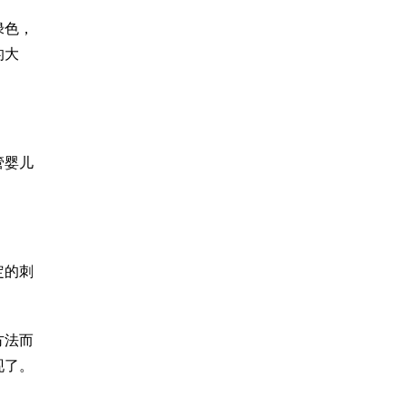
绿色，
的大
管婴儿
定的刺
方法而
现了。