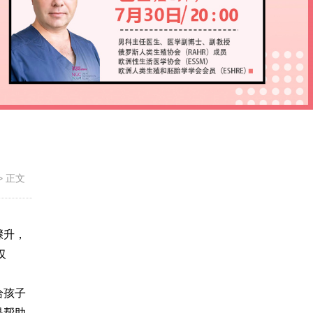
>
正文
骤升，
仅
给孩子
是帮助