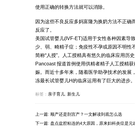
使用正确的转换方法就可以消除。
因为这些不良反应多
妈富隆
为换奶方法不正确
反应了。
美国试管婴儿(IVF-ET)适用于女性各种因
少、弱、畸精子症；免疫性不孕或原因不明性
简称“人授”。人工授精具有悠久的临床应用历史，早
Pancoast 报道首例使用供精者精子人工授精获
娠。而近十多年来，随着医学助孕技术的发展，
冻最长试管婴儿
H的临床运用有了巨大的进步
标签：
亲子育儿
,
新生儿
上一篇:
顺产还是剖宫产？一文解读到底怎么选
下一篇:
盘点盆腔粘连的4大原因，原来妇科炎症是元