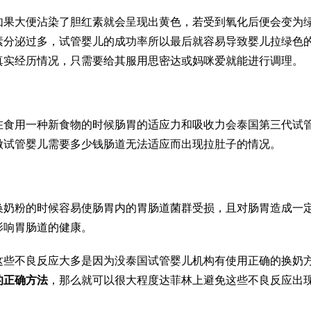
如果大便沾染了胆红素就会呈现出黄色，若受到氧化后便会变为
素分泌过多，
试管婴儿的成功率
所以最后就容易导致婴儿拉绿色
真实经历
情况，只需要给其服用思密达或妈咪爱就能进行调理。
在食用一种新食物的时候肠胃的适应力和吸收力会
泰国第三代试
做试管婴儿需要多少钱
肠道无法适应而出现拉肚子的情况。
换奶粉的时候容易使肠胃内的胃肠道菌群受损，且对肠胃造成一
影响胃肠道的健康。
这些不良反应大多是因为没
泰国试管婴儿机构
有使用正确的换奶
的正确方法
，那么就可以很大程度
达菲林
上避免这些不良反应出