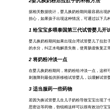
2
婴儿换奶粉后拉肚子的补救方法
据相关数据统计，婴儿换奶粉期间最容易出现
担心，如果孩子出现这种情况，可通过以下几
1
给宝宝多喂
泰国第三代试管婴儿
开
婴儿换奶粉期间如果出现
台湾试管婴儿
了拉肚
的水分，纠正水电解质失衡，使胃肠道恢复正
2
将奶粉冲淡一点
在婴儿换奶粉期间，将奶粉给冲淡一点，这样
刺激降到最低
供胚移植试管婴儿
，以缓解
试管
3
适当服药一些药物
若因为换
试管婴儿生儿子
奶粉导致宝宝出现了
思密达等药物，
勃锐精
这样可以很有效治疗宝