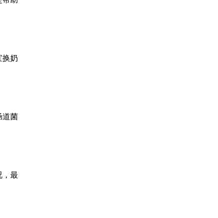
宝换奶
肠道菌
况，最