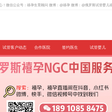
心！微信公众号：禧孕生育顾问 微博：@禧孕 微博：@俄罗斯试管婴儿
试管客户动态
合作医院
签约医生
试管婴儿