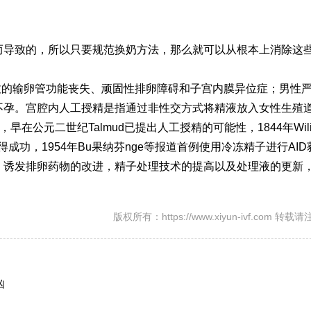
而导致的，所以只要规范换奶方法，那么就可以从根本上消除这
素导致的输卵管功能丧失、顽固性排卵障碍和子宫内膜异位症；男性
不孕。宫腔内人工授精是指通过非性交方式将精液放入女性生殖
在公元二世纪Talmud已提出人工授精的可能性，1844年Wili
得成功，1954年Bu
果纳芬
nge等报道首例使用冷冻精子进行AID
诱发排卵药物的改进，精子处理技术的提高以及处理液的更新，
。
版权所有：https://www.xiyun-ivf.com 转
凶