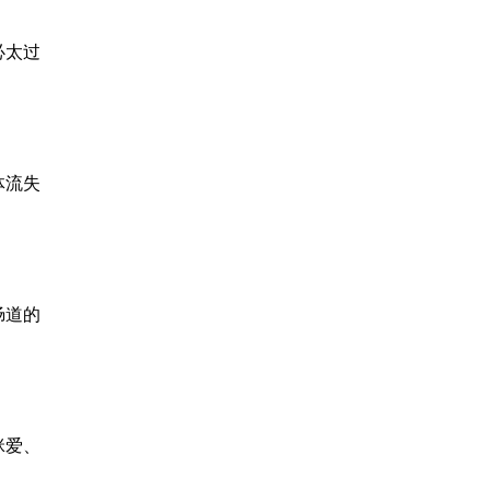
必太过
体流失
肠道的
咪爱、