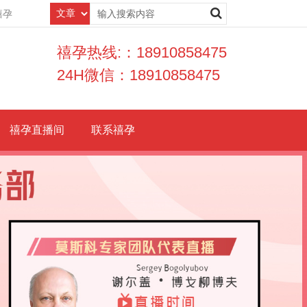
禧孕
禧孕热线:：18910858475
24H微信：18910858475
禧孕直播间
联系禧孕