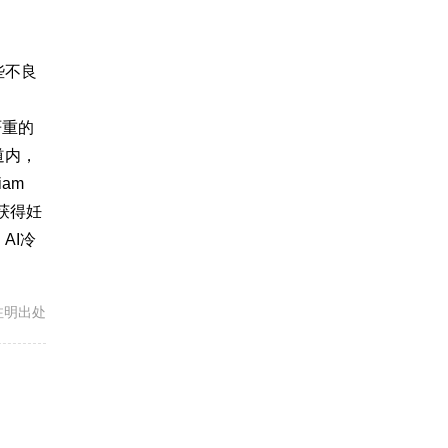
些不良
严重的
道内，
am
获得妊
AI
冷
载请注明出处