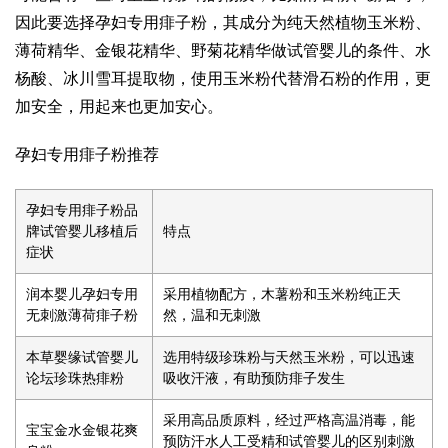
因此要选择孕妇专用痱子粉，其成分为纯天然植物玉米粉、
薄荷精华、金银花精华、野菊花精华
做试管婴儿的条件
、水
杨酸、冰川雪耳提取物，使用玉米粉代替滑石粉的作用，更
加安全，用起来也更加安心。
孕妇专用痱子粉推荐
孕妇专用痱子粉品
牌
试管婴儿移植后
特点
症状
润本婴儿孕妇专用
采用植物配方，木薯粉和玉米粉纯正天
无刺激薄荷痱子粉
然，温和无刺激
本草婴缘
试管婴儿
选用特级珍珠粉与天然玉米粉，可以迅速
论坛
珍珠热痱粉
吸收汗液，有助预防痱子发生
采用高品质原料，经过严格高温消毒，能
宝宝金水金银花爽
预防汗水
人工受精和试管婴儿的区别
刺激