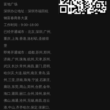
富地广场
深圳办公地址：深圳市福田杭
钢富春商务大厦
工作时间：9:00~18:00
已经开通城市：北京,深圳,广州,
重庆,上海,香港,洛杉矶,圣彼得
堡
即将开通城市：成都,苏州,郑州,
济南,广州,珠海,杭州,天津,苏州,
武汉,长沙,常州,南昌,厦门,昆明,
哈尔滨,大连,福州,南京,青岛,温
州,三亚,济南,珠海,宁波,石家庄,
廊坊,东莞,周山,郑州,合肥,金华,
海口,莆田,丽江,台州,漳州,泉州,
佛山,南通,沧州,无锡,南昌,连云
港,中山,齐齐哈尔,保定,张家口,