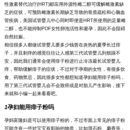
性激素替代治疗(HRT)邮应用外源性雌二醇可缓解雌激素缺
乏的症状，可预防雌激素长期缺乏导致的骨质疏松和心脑血
管疾病，美国试管婴儿中心同时即便是HRT所使用的足量雌
二醇，也不能抑制POF女性卵泡活性和避孕，因此不会阻碍
自然妊娠。
相信很多人都
做试管婴儿要多少钱
曾在炎热的夏季长过痱
子，并且刺痒的感觉往往让人感
第三代试管婴儿
到烦躁不
安，因此我们通常会使用痱子粉进行止
冷冻最长试管婴儿
痒，帮助缓解痱子的症状，不过对于孕期的女性，有很多饮
食、药物禁忌，因此很多女性都想知道孕妇能用痱子粉吗，
用了
第三代试管婴儿
会不会致癌或是对胎儿产生影响，接下
来就和小编一起来看看吧。
1
孕妇能用痱子粉吗
孕
妈富隆
妇是可以使用痱子粉的，不过市面上常见的痱子粉
可能含有一些对宝宝有影响的物质，比如滑石粉、麝香等，