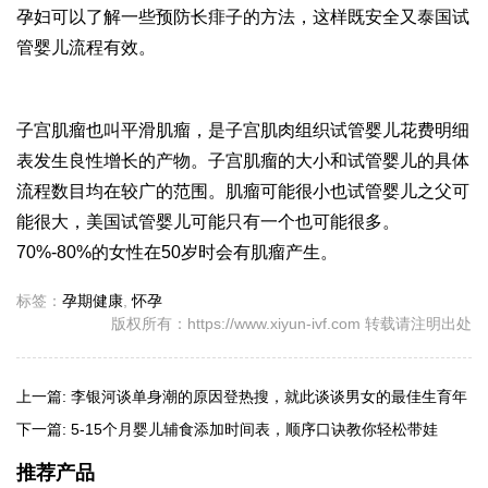
孕妇可以了解一些预防长痱子的方法，这样既安全又
泰国试
管婴儿流程
有效。
子宫肌瘤也叫平滑肌瘤，是子宫肌肉组织
试管婴儿花费明细
表
发生良性增长的产物。子宫肌瘤的大小和
试管婴儿的具体
流程
数目均在较广的范围。肌瘤可能很小也
试管婴儿之父
可
能很大，美国试管婴儿可能只有一个也可能很多。
70%-80%的女性在50岁时会有肌瘤产生。
标签：
孕期健康
,
怀孕
版权所有：https://www.xiyun-ivf.com 转载请注明出处
上一篇:
李银河谈单身潮的原因登热搜，就此谈谈男女的最佳生育年
龄
下一篇:
5-15个月婴儿辅食添加时间表，顺序口诀教你轻松带娃
推荐产品