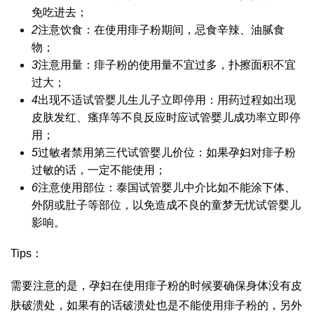
免吃进去；
2
注意饮食：在使用痱子粉期间，忌食辛辣、油腻食
物；
3
注意用量：痱子粉的使用量不宜过多，扑擦面积不宜
过大；
4
出现不适
试管婴儿生儿子
立即停用：用药过程如出现
皮肤发红、瘙痒等不良反应时应
试管婴儿成功率
立即停
用；
5
过敏者禁用
第三代试管婴儿价位
：如果孕妇对痱子粉
过敏的话，一定不能使用；
6
注意使用部位：
泰国试管婴儿中介
比如不能涂下体、
外阴或肚子等部位，以免造成不良的
童梦无忧试管婴儿
影响。
Tips：
需要注意的是，孕妇在使用痱子粉的时候要确保身体没有皮
肤破溃处，如果有的话破溃处也是不能使用痱子粉的，另外