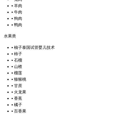
▪
羊肉
▪
牛肉
▪
狗肉
▪
鸭肉
水果类
▪
柚子
泰国试管婴儿技术
▪
柿子
▪
石榴
▪
山楂
▪
榴莲
▪
猕猴桃
▪
甘蔗
▪
火龙果
▪
香蕉
▪
橘子
▪
百香果