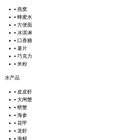
▪
燕窝
▪
蜂蜜水
▪
方便面
▪
冰淇淋
▪
口香糖
▪
薯片
▪
巧克力
▪
米粉
水产品
▪
皮皮虾
▪
大闸蟹
▪
螃蟹
▪
海参
▪
花甲
▪
龙虾
▪
海鲜