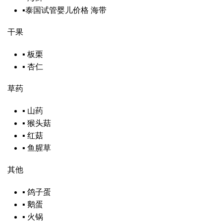
▪
泰国试管婴儿价格
海带
干果
▪
板栗
▪
杏仁
草药
▪
山药
▪
猴头菇
▪
红菇
▪
鱼腥草
其他
▪
鸽子蛋
▪
鹅蛋
▪
火锅