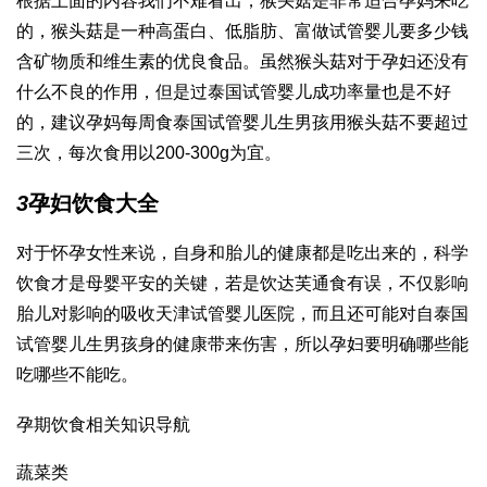
根据上面的内容我们不难看出，猴头菇是非常适合孕妈来吃
的，猴头菇是一种高蛋白、低脂肪、富
做试管婴儿要多少钱
含矿物质和维生素的优良食品。虽然猴头菇对于孕妇还没有
什么不良的作用，但是过
泰国试管婴儿成功率
量也是不好
的，建议孕妈每周食
泰国试管婴儿生男孩
用猴头菇不要超过
三次，每次食用以200-300g为宜。
3
孕妇饮食大全
对于怀孕女性来说，自身和胎儿的健康都是吃出来的，科学
饮食才是母婴平安的关键，若是饮
达芙通
食有误，不仅影响
胎儿对影响的吸收
天津试管婴儿医院
，而且还可能对自
泰国
试管婴儿生男孩
身的健康带来伤害，所以孕妇要明确哪些能
吃哪些不能吃。
孕期饮食相关知识导航
蔬菜类