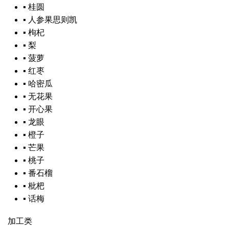
▪
桂圆
▪
人参果
思则凯
▪
枸杞
▪
梨
▪
菠萝
▪
红枣
▪
哈密瓜
▪
无花果
▪
开心果
▪
龙眼
▪
橙子
▪
芒果
▪
桃子
▪
番石榴
▪
枇杷
▪
话梅
加工类