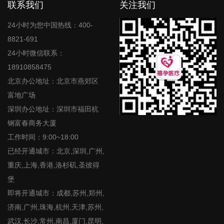
联系我们
关注我们
24小时为您中国热线：400-
8821-691
24小时微信联系：
18910858475
北京办公地址：北京市燕郊区
富地广场
深圳办公地址：深圳市福田杭
钢富春商务大厦
工作时间：9:00~18:00
已经开通城市：北京,深圳,广州,
重庆,上海,香港,洛杉矶,圣彼得
堡
即将开通城市：成都,苏州,郑州,
济南,广州,珠海,杭州,天津,苏州,
武汉,长沙,常州,南昌,厦门,昆明,