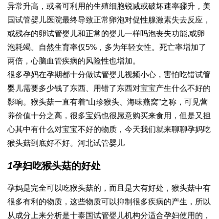
异常升高，或者可利用的生殖细胞锐减或破坏速率骤升，美
国试管婴儿医院最终导致正常卵泡对促性腺激素失去反应，
或残存的卵
试管婴儿和正常的婴儿一样吗
泡丧失功能,或卵
泡耗竭。自然生育率仅5%，多为年轻女性。死亡率增加了
两倍，心脑血管疾病的风险性也增加。
很多孕妈在孕期都十分
做试管婴儿视频
小心，害怕吃错
试管
婴儿需要多少钱
了东西、用错了东西对宝宝产生什么不好的
影响。猴头菇一直有着“山珍猴头、海味燕窝”之称，可见营
养价值十分之高，很多宝妈也很愿意购买来食用，但是又担
心其中有什么对宝宝不好的物质，今天我们就来聊聊孕妈吃
猴头菇到底好不好。
河北试管婴儿
1
孕妇吃猴头菇的好处
孕妈是完全可以吃猴头菇的，而且是大有好处，猴头菇中有
很多有利的物质，这些物质可以抑制很多疾病的产生，所以
从成分上来分析是十
泰国试管婴儿机构
分适合孕妇使用的，