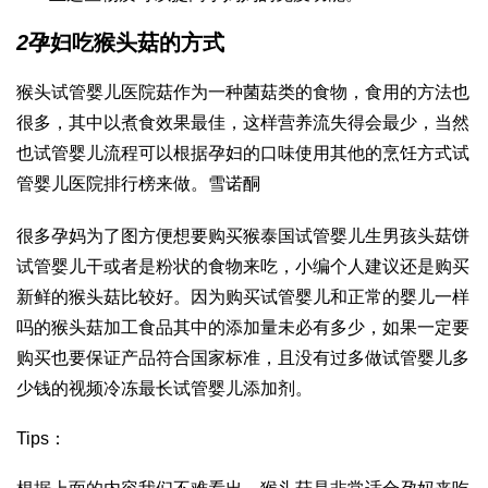
2
孕妇吃猴头菇的方式
猴头
试管婴儿医院
菇作为一种菌菇类的食物，食用的方法也
很多，其中以煮食效果最佳，这样营养流失得会最少，当然
也
试管婴儿流程
可以根据孕妇的口味使用其他的烹饪方式
试
管婴儿医院排行榜
来做。
雪诺酮
很多孕妈为了图方便想要购买猴
泰国试管婴儿生男孩
头菇饼
试管婴儿
干或者是粉状的食物来吃，小编个人建议还是购买
新鲜的猴头菇比较好。因为购买
试管婴儿和正常的婴儿一样
吗
的猴头菇加工食品其中的添加量未必有多少，如果一定要
购买也要保证产品符合国家标准，且没有过多
做试管婴儿多
少钱
的视频
冷冻最长试管婴儿
添加剂。
Tips：