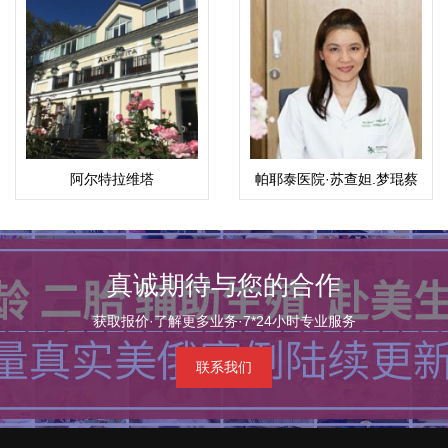
阿尔特拉维塔
帕耶泰医院·苏查妲.梦琨蔡
帕（Suchada）
真诚期待与您的合作
获取报价·了解更多业务·7*24小时专业服务
联系我们