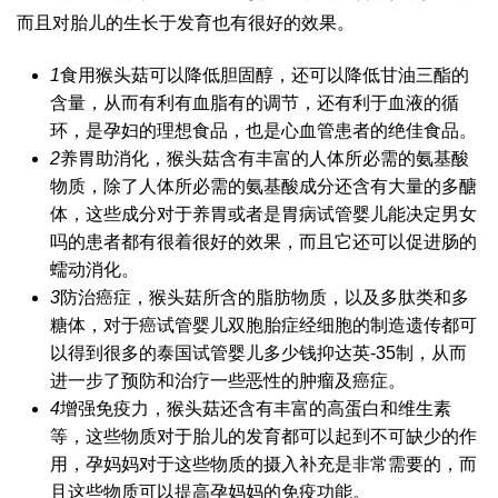
而且对胎儿的生长于发育也有很好的效果。
1
食用猴头菇可以降低胆固醇，还可以降低甘油三酯的
含量，从而有利有血脂有的调节，还有利于血液的循
环，是孕妇的理想食品，也是心血管患者的绝佳食品。
2
养胃助消化，猴头菇含有丰富的人体所必需的氨基酸
物质，除了人体所必需的氨基酸成分还含有大量的多醣
体，这些成分对于养胃或者是胃病
试管婴儿能决定男女
吗
的患者都有很着很好的效果，而且它还可以促进肠的
蠕动消化。
3
防治癌症，猴头菇所含的脂肪物质，以及多肽类和多
糖体，对于癌
试管婴儿双胞胎
症经细胞的制造遗传都可
以得到很多的
泰国试管婴儿多少钱
抑
达英-35
制，从而
进一步了预防和治疗一些恶性的肿瘤及癌症。
4
增强免疫力，猴头菇还含有丰富的高蛋白和维生素
等，这些物质对于胎儿的发育都可以起到不可缺少的作
用，孕妈妈对于这些物质的摄入补充是非常需要的，而
且这些物质可以提高孕妈妈的免疫功能。