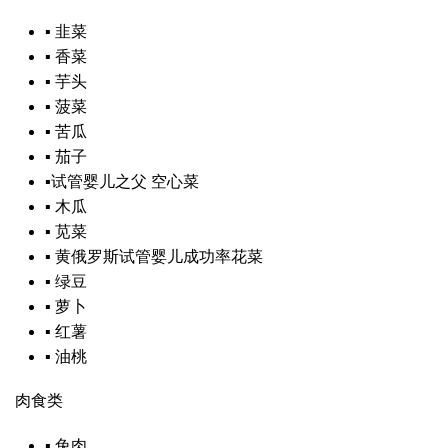
▪
韭菜
▪
香菜
▪
芋头
▪
菠菜
▪
苦瓜
▪
茄子
▪
试管婴儿之父
空心菜
▪
木瓜
▪
苋菜
▪
黄
俄罗斯试管婴儿成功率
花菜
▪
绿豆
▪
萝卜
▪
红薯
▪
油桃
肉食类
▪
兔肉