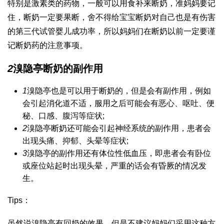
特别是激素类的药物，一般可以用食补来断奶，准妈妈要记
住，断奶一定要果断，舍不得给宝宝断奶对自己也是有伤害
的
第三代试管婴儿成功率
，所以妈妈们在断奶以前一定要谨
记断奶药的注意事项。
2
溴隐亭断奶的副作用
1
溴隐亭也是可以用于断奶的，但是会有副作用，例如
会引起消化道不适，服用之后可能会有恶心、呕吐、便
秘、口感、腹泻等症状;
2
溴隐亭断奶还可能会引起神经系统的副作用，患者会
出现头痛、抑郁、头晕等症状;
3
溴隐亭的副作用还有体位性低血压，即患者会有卧位
或座位站起时出现头晕，严重的话会有昏厥的情况发
生。
Tips：
虽然说溴隐亭有回奶的效果，但是不建议妈妈们采用这种方