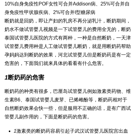
10%自身免疫性POF女性可合并Addison病、25%可合并自
身免疫性甲状腺疾病、2%可合并I型糖尿病
断奶就是回奶，即让产妇的乳房不再分泌乳汁，断奶期间，
奶水不
做试管婴儿视频
是一下
试管婴儿的费用
全无的，断奶
泰国试管婴儿医院
的方式有两种，一种是自然断奶，一
天津
试管婴儿费用
种是人工
做试管婴儿
断奶，就是用断奶药帮助
孕妈妈达到断奶的效果，
河北试管婴儿
但是断奶药是有一定
危害的，下面我们就来具体的看看有什么危害。
1
断奶药的危害
断奶药的种类有很多，
巴厘岛试管婴儿
例如激素类药物、维
生素B6、
泰国试管婴儿
麦芽、已烯雌酚等，断奶药相对于
自然断奶效果会快一些，但是服用不正确的话，是有
广西试
管婴儿
副作用的，下面是断奶药的危害。
1
激素类的断奶药容易引起子
武汉试管婴儿医院
宫出血