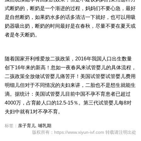
式断奶的，断奶是一个渐进的过程，妈妈们不要心急，最好
是自然断奶，如果奶水多的话多清洁一下就好，也可以用吸
奶器吸出奶，断奶的时间最好是在春秋，尽量不要在夏天或
者是冬天断奶。
随着国家开
利维爱
放二孩政策，2016年我国人口出生数量
创下16年来的新高！忽如一夜春风来
试管婴儿的具体流程
，
二孩政策全放
做试管婴儿痛苦
开！美国试管婴
试管婴儿费用
明细
儿但对于不同情况的夫妇来讲，二胎也不是想生就能生
滴。据统计：美国试管婴儿目前中国不孕不育患者已超过
4000万，占育龄人口的12.5-15％。
第三代试管婴儿
每8对
夫妇中就有1对不孕不育。
标签：
亲子育儿
,
哺乳期
版权所有：https://www.xiyun-ivf.com 转载请注明出处