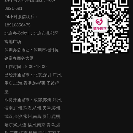
24小时为您中国热线：400-
8821-691
24小时微信联系：
18910858475
北京办公地址：北京市燕郊区
富地广场
深圳办公地址：深圳市福田杭
钢富春商务大厦
工作时间：9:00~18:00
已经开通城市：北京,深圳,广州,
重庆,上海,香港,洛杉矶,圣彼得
堡
即将开通城市：成都,苏州,郑州,
济南,广州,珠海,杭州,天津,苏州,
武汉,长沙,常州,南昌,厦门,昆明,
哈尔滨,大连,福州,南京,青岛,温