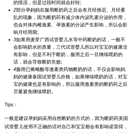
的情况，但是过段时间就会好转;
2
部分孕妈妈在服用断奶药之后会有月经推迟、月经紊
乱的现象，因为断奶药有减少体内泌乳素分泌的作用，
也会对体内雌激素、孕激素的分泌产生影响，所以会影
响月经周期;
3
如果用麦芽
广西试管婴儿
水等中药断奶的话，一般不
会影响奶水的质量，
三代试管婴儿
所以对宝宝的健康没
有影响，但是不利于断奶，服用之后一旦继续喂奶的
话，就会导致断奶失败;
4
服用已烯雌酚等激素类药物断奶的话，不仅会影响妈
妈的健康
泰国试管婴儿价格
，如果继续喂奶的话，对宝
宝的健康也是有影响的，所以服用激素类的断奶药之后
尽量避免继续喂奶。
Tips：
一般是建议孕妈妈采用自然断奶的方式的，因为断奶药
美国
试管婴儿
使用不正确的话对自己和宝宝都会有影响
诺雷得
，