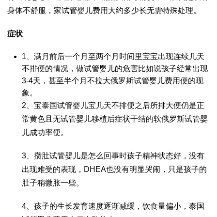
身体不舒服，家
试管婴儿费用大约多少
长无需特殊处理。
症状
1、满月前后一个月至两个月时间里宝宝出现连续几天
不排便的情况，
做试管婴儿的危害
比如说孩子经常出现
3-4天，甚至半个月不拉大
俄罗斯试管婴儿费用
便的现
象。
2、宝
泰国试管婴儿
宝几天不排便之后所排大便仍是正
常黄色且无
试管婴儿移植后症状
干结的软
俄罗斯试管婴
儿成功率
便。
3、攒肚
试管婴儿是怎么回事
时孩子精神状态好，没有
出现难受的表现，
DHEA
也没有明显哭闹，只是孩子的
肚子稍微胀一些。
4、孩子的生长发育速度逐渐减缓，饮食量偏小，
泰国