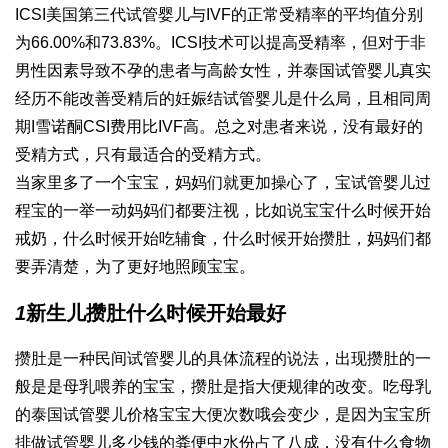
ICSI美国第三代试管婴儿与IVF的正常受精率的平均值分别
为66.00%和73.83%。ICSI技术可以提高受精率，但对于非
男性因素导致不孕的患者与高龄女性，并
泰国试管婴儿真实
经历
不能改善受精后的妊娠结
试管婴儿是什么
局，且相同周
期I
雪诺酮
CSI费用比IVF高。总之对患者来说，没有最好的
受精方式，只有最适合的受精方式。
当家里多了一个宝宝，妈妈们就更加操心了，宝
试管婴儿过
程
宝的一举一动妈妈们都要注视，比如说宝宝什么时候开始
戒奶，什么时候开始吃辅食，什么时候开始攒肚，妈妈们都
要弄清楚，为了更好地照顾宝宝。
1
新生儿攒肚什么时候开始最好
攒肚是一种民间
试管婴儿的具体流程
的说法，出现攒肚的一
般是是母乳喂养的宝宝，攒肚是指大便规律的改变。吃母乳
的
泰国试管婴儿价格
宝宝大便次数哦会变少，是因为宝宝所
排
做试管婴儿多少钱
的粪便中水份占了八成，没有什么食物