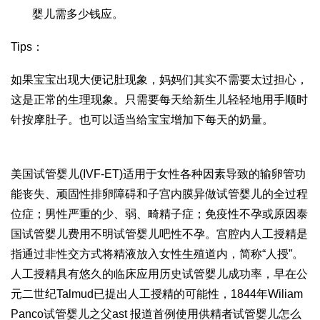
婴儿需多少钱
应。
Tips：
如果宝宝出现大便记肚现象，妈妈们其实不需要太过担心，
这是正常的生理现象。只需要每天给新生儿轻轻地用手顺时
针按摩肚子。也可以适当给宝宝增加下每天的奶量。
美国试管婴儿(IVF-ET)适用于女性各种因素导致的输卵管功
能丧失、顽固性排卵障碍和子宫内膜异
做试管婴儿的全过程
位症；男性严重的少、弱、畸精子症；免疫性不孕或原因
泰
国试管婴儿费用
不明
试管婴儿吧
性不孕。宫腔内人工授精是
指通过非性交方式将精液放入女性生殖道内，简称“人授”。
人工授精具有悠久的临床应用历史
试管婴儿成功率
，早在公
元二世纪Talmud已提出人工授精的可能性，1844年Wiliam
Panco
试管婴儿之父
ast 报道首例使用供精者
试管婴儿怎么