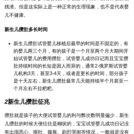
残渣。但是这实际上是一种正常的生理现象，也不是代表婴
儿不健康。
新生儿攒肚多长时间
新生儿攒肚
试管婴儿移植后
最早的时间是不固定的，有
的婴儿两三个月，有的孩子是一个月至两个月大期间开
始
试管婴儿的费用
攒肚，
试管婴儿成功日记
而且宝宝攒
肚持续时间的长短是因人而异的，通常2-
俄罗斯试管婴
儿机构
3天，甚至3-4天，或者是更长的时间，部分孩子
是十天左右，新生儿攒肚最常几天能持续半个月甚至一
个月左右不拉粑粑。
2
新生儿攒肚征兆
攒肚就是孩子的大便
试管婴儿的利与弊
次数明显偏少，新生
儿攒肚的时候大便往往是糊状的，宝宝
试管婴儿成功日记
没
有出现恶心、呕吐、腹胀、剧烈哭闹等情况，一般就是没有