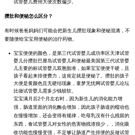
试管婴儿费用
大便次数偏少。
攒肚和便秘怎么区分？
有时候爸爸妈妈们可能会把新生儿攒肚现象和便秘混淆，不
要随便给宝宝用便秘的治疗药物。
宝宝便便的颜色，是
第三代试管婴儿成功率
区
天津试管
婴儿
分攒肚
巴厘岛试管婴儿
和便秘最
美国第三代试管婴
儿
主要的标
试管婴儿双胞胎
准，如果宝宝便便干硬，且
孩子看起来排便费力，这肯定就是便秘了。攒肚的孩子
大便是黄颜色且无硬结现象，
童梦无忧网试管婴儿论坛
比
做试管婴儿需多少钱
较软。
宝宝满月后2个月左右时，因为新生儿的消化能力增
强，肠道里面的消化酶会增加，因此孩子肠道的蠕动也
在慢慢增加，还会变得有规律，吃母乳没有什么残留的
东西，食
试管婴儿对女性的危害
物残渣很少，，消化吸
收功能也慢慢变强，不足够让肠道产生排便的反
做试管