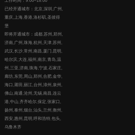
工作时间：9:00~18:00
已经开通城市：北京,深圳,广州,
重庆,上海,香港,洛杉矶,圣彼得
堡
即将开通城市：成都,苏州,郑州,
济南,广州,珠海,杭州,天津,苏州,
武汉,长沙,常州,南昌,厦门,昆明,
哈尔滨,大连,福州,南京,青岛,温
州,三亚,济南,珠海,宁波,石家庄,
廊坊,东莞,周山,郑州,合肥,金华,
海口,莆田,丽江,台州,漳州,泉州,
佛山,南通,沧州,无锡,南昌,连云
港,中山,齐齐哈尔,保定,张家口,
扬州,泰州,烟台,汕头,兰州,衡州,
西安,惠州,昆明,呼和浩特,包头,
乌鲁木齐