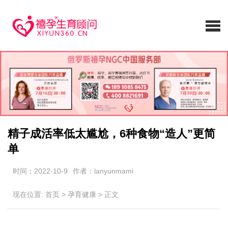
精子成活率低太尴尬，6种食物“造人”更简
单
时间：2022-10-9
作者：lanyunmami
现在位置:
首页
>
孕育健康
>
正文