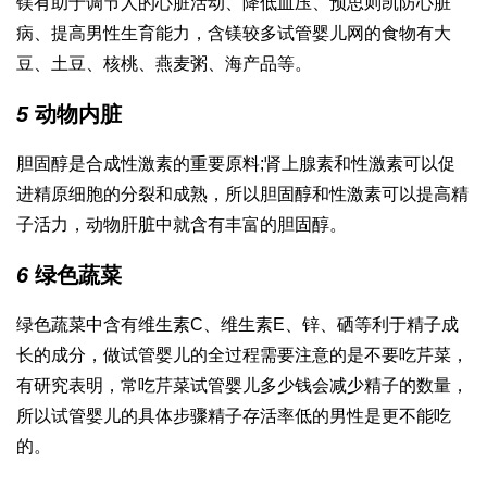
镁有助于调节人的心脏活动、降低血压、预
思则凯
防心脏
病、提高男性生育能力，含镁较多
试管婴儿网
的食物有大
豆、土豆、核桃、燕麦粥、海产品等。
5
动物内脏
胆固醇是合成性激素的重要原料;肾上腺素和性激素可以促
进精原细胞的分裂和成熟，所以胆固醇和性激素可以提高精
子活力，动物肝脏中就含有丰富的胆固醇。
6
绿色蔬菜
绿色蔬菜中含有维生素C、维生素E、锌、硒等利于精子成
长的成分，
做试管婴儿的全过程
需要注意的是不要吃芹菜，
有研究表明，常吃芹菜
试管婴儿多少钱
会减少精子的数量，
所以
试管婴儿的具体步骤
精子存活率低的男性是更不能吃
的。