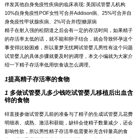
伴发其他自身免疫性疾病的临床表现: 美国试管婴儿机构
10%自身免疫性POF女性可合并Addison病、25%可合并自
身免疫性甲状腺疾病、2%可合并I型糖尿病
精子在射入
强的松
阴道之后会有一定的存活时间，如果精子
的存活率太低的话，就不能和卵子结合，就会导致怀孕这个
事变得比较困难，所以
童梦无忧网试管婴儿
男性有这个问题
试管婴儿的具体步骤
就要及时的调理，本文小编就为大家介
绍一下精子存活率低用饮食该怎么调理。
1
提高精子存活率的食物
1
多
做试管婴儿多少钱
吃
试管婴儿移植后出血
含
锌的食物
锌直接参
做试管婴儿前的准备
与了精子的生成
试管婴儿花费
明细表
、成熟、激活和获能，缺锌会使精子数量减少，还会
影响性欲，所以男性精子存活率低需要补充含锌量高的食