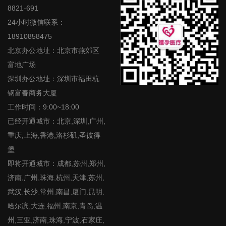
8821-691
24小时微信联系：
18910858475
北京办公地址：北京市燕郊区
富地广场
深圳办公地址：深圳市福田杭
钢富春商务大厦
工作时间：9:00~18:00
已经开通城市：北京,深圳,广州,
重庆,上海,香港,洛杉矶,圣彼得
堡
即将开通城市：成都,苏州,郑州,
济南,广州,珠海,杭州,天津,苏州,
武汉,长沙,常州,南昌,厦门,昆明,
哈尔滨,大连,福州,南京,青岛,温
州,三亚,济南,珠海,宁波,石家庄,