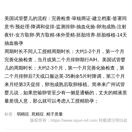
美国试管婴儿的流程：完善检查-审核两证-建立档案-签署同
意书-预处理-降调和促排-监测排卵-抽血化验-卵泡成熟-注射
夜针-女方取卵-男方取精-体外受精-胚胎培养-胚胎移植-14天
抽血验孕
周期时长不同人工授精周期时长：大约1-2个月，第一个月
完善化验检查，当月或第二个月排卵期行AIH。美国试管婴
儿的周期时长：大约2-3个月，第一个月完善化验检查，第
二个月排卵后7天或口服达英-35剩余5片时降调，第三个月
来月经第3天促排，卵泡成熟后取卵移植。简单来
广州试管
婴儿
说，如果您输卵管至少有一侧是通畅的，丈夫的精液质
量差强人意，那么就可以考虑人工授精助孕；
标签：
弱精症
,
死精症
,
精子质量
版权所有：https://www.xiyun-ivf.com 转载请注明出处