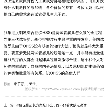
以上这五款爽身粉的主要成分都是植物淀粉类的，而且并没
有什么刺激性的添加物，各个价位的都有，各位宝妈可以根
据自己的需求来选
试管婴儿生儿子
购。
卵巢过度刺激综合征(OHSS)是诱
试管婴儿怎么做的全过程
导
第三代试管婴儿价位
排卵过程中最严重的并发症。美国试
管婴儿由于OHSS没有明确的治疗方法，预防就显得尤为重
要。要
童梦无忧网试管婴儿论坛
清楚一点，并非所有接受促
排卵治疗的人都会引起卵巢过度刺激综合征，这个和个人对
药物的敏感度，自身的内分泌情况，以及
思则凯
促排卵药物
的种类和数量等有关系。识OHSS的高危人群
标签：
亲子育儿
,
新生儿
版权所有：https://www.xiyun-ivf.com 转载请注明出处
上一篇:
详解促排超长方案是什么，好不好看优缺点说话