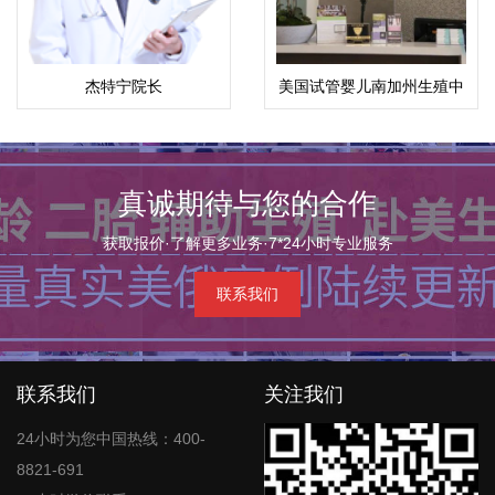
杰特宁院长
美国试管婴儿南加州生殖中
·Pol.Lt.Gen.Jongjate
心（SCRC）
Aojanepong,MD
真诚期待与您的合作
获取报价·了解更多业务·7*24小时专业服务
联系我们
联系我们
关注我们
24小时为您中国热线：400-
8821-691