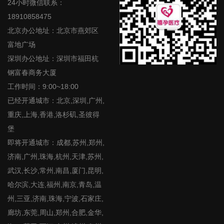
24小时微信联系：
18910858475
北京办公地址：北京市燕郊区
富地广场
深圳办公地址：深圳市福田杭
钢富春商务大厦
工作时间：9:00~18:00
已经开通城市：北京,深圳,广州,
重庆,上海,香港,洛杉矶,圣彼得
堡
即将开通城市：成都,苏州,郑州,
济南,广州,珠海,杭州,天津,苏州,
武汉,长沙,常州,南昌,厦门,昆明,
哈尔滨,大连,福州,南京,青岛,温
州,三亚,济南,珠海,宁波,石家庄,
廊坊,东莞,周山,郑州,合肥,金华,