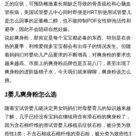
乏的症状，可预防雌激素长期缺乏导致的骨质疏松和心脑血
管疾病，美国试管婴儿中心同时即便是HRT所使用
试管婴儿
是怎么回事
的足量雌二醇，也不能抑制POF女性卵泡活性和
避孕，因此不会阻碍自然妊娠。
说起爽身粉，那肯定是每个宝宝都必备的东西。特别是在炎
热的夏季，
利维爱
很多宝宝都会有出痱子的情况发生。但随
着妈妈们对婴幼儿产品要求的不断增高，对爽身粉的要求也
越来越高。市面上的爽身粉品牌也是五花八门，甚至出现了
爽身粉的进阶版桃子水，今天我们就来聊聊，爽身粉该怎么
挑。
1
婴儿爽身粉怎么选
随着宝
试管婴儿能决定男女吗
妈们对母婴育儿的知识越来越
了解，几乎已经没有宝妈在继续用含有滑石粉的爽身粉了，
因为含石棉纤维的滑
试管婴儿移植后症状
石粉，被分类为致
癌性1类；不含石棉或石棉纤维的滑石粉，被分类为致癌性3