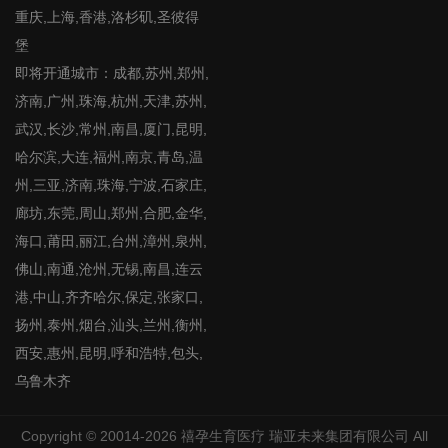
重庆,上海,香港,洛杉矶,圣彼得
堡
即将开通城市：成都,苏州,郑州,
济南,广州,珠海,杭州,天津,苏州,
武汉,长沙,常州,南昌,厦门,昆明,
哈尔滨,大连,福州,南京,青岛,温
州,三亚,济南,珠海,宁波,石家庄,
廊坊,东莞,周山,郑州,合肥,金华,
海口,莆田,丽江,台州,漳州,泉州,
佛山,南通,沧州,无锡,南昌,连云
港,中山,齐齐哈尔,保定,张家口,
扬州,泰州,烟台,汕头,兰州,衡州,
西安,惠州,昆明,呼和浩特,包头,
乌鲁木齐
Copyright © 20014-2026
禧孕生育医疗
瑞亚未来集团有限公司 All