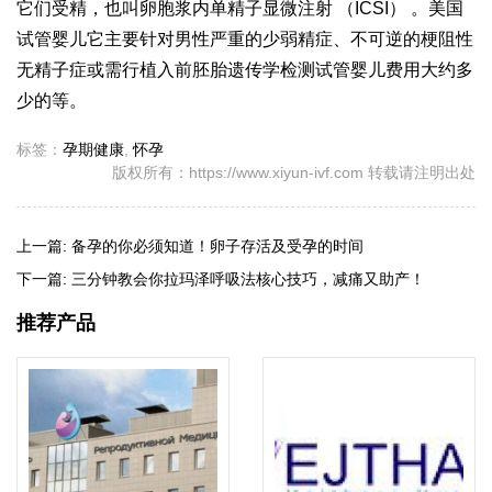
它们受精，也叫卵胞浆内单精子显微注射 （ICSI） 。美国
试管婴儿它主要针对男性严重的少弱精症、不可逆的梗阻性
无精子症或需行植入前胚胎遗传学检测
试管婴儿费用大约多
少
的等。
标签：
孕期健康
,
怀孕
版权所有：https://www.xiyun-ivf.com 转载请注明出处
上一篇:
备孕的你必须知道！卵子存活及受孕的时间
下一篇:
三分钟教会你拉玛泽呼吸法核心技巧，减痛又助产！
推荐产品