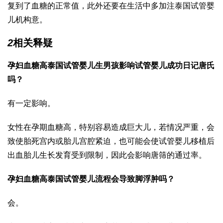
复到了血糖的正常值，此外还要在生活中多加注
泰国试管婴
儿机构
意。
2
相关释疑
孕妇血糖高
泰国试管婴儿生男孩
影响
试管婴儿成功日记
唐氏
吗？
有一定影响。
女性在孕期血糖高，特别容易造成巨大儿，若情况严重，会
致使胎死宫内或胎儿宫腔紧迫，也可能会使
试管婴儿移植后
出血
胎儿生长发育受到限制，因此会影响唐筛的通过率。
孕妇血糖高
泰国试管婴儿流程
会导致脚浮肿吗？
会。