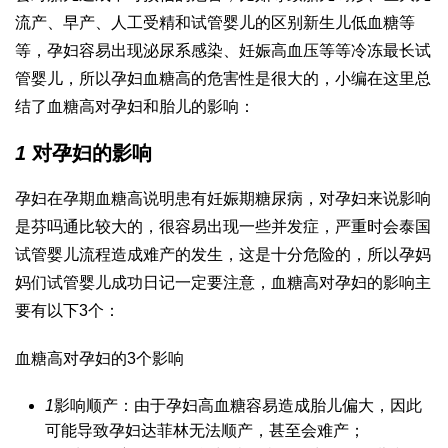
流产、早产、
人工受精和试管婴儿的区别
新生儿低血糖等
等，孕妇容易出现泌尿系感染、妊娠高血压等等
冷冻最长试
管婴儿
，所以孕妇血糖高的危害性是很大的，小编在这里总
结了血糖高对孕妇和胎儿的影响：
1
对孕妇的影响
孕妇在孕期血糖高说明患有妊娠期糖尿病，对孕妇来说影响
是
芬吗通
比较大的，很容易出现一些并发症，严重时会
泰国
试管婴儿流程
造成难产的发生，这是十分危险的，所以孕妈
妈们
试管婴儿成功日记
一定要注意，血糖高对孕妇的影响主
要有以下3个：
血糖高对孕妇的3个影响
1
影响顺产：由于孕妇高血糖容易造成胎儿偏大，因此
可能导致孕妇
达菲林
无法顺产，甚至会难产；