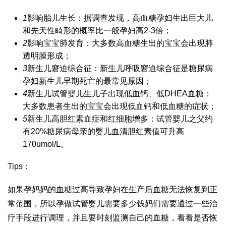
1
影响胎儿生长：据调查发现，高血糖孕妇生出巨大儿
和先天性畸形的概率比一般孕妇高2-3倍；
2
影响宝宝肺发育：大多数高血糖生出的宝宝会出现肺
透明膜形成；
3
新生儿窘迫综合征：新生儿呼吸窘迫综合征是糖尿病
孕妇新生儿早期死亡的最常见原因；
4
新生儿
试管婴儿生儿子
出现低血钙、低
DHEA
血糖：
大多数患者生出的宝宝会出现低血钙和低血糖的症状；
5
新生儿高胆红素血症和红细胞增多：
试管婴儿之父
约
有20%糖尿病母亲的婴儿血清胆红素值可升高
170umol/L。
Tips：
如果孕妈妈的血糖过高导致孕妇在生产后血糖无法恢复到正
常范围，所以孕
做试管婴儿需要多少钱
妈们需要通过一些治
疗手段进行调理，并且要时刻监测自己的血糖，看看是否恢