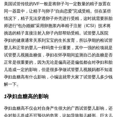
美国试管传统的IVF一般是将卵子与一定数量的精子放置在
同一器皿中，让精子与卵子“自由恋爱”完成受精。但在某些
情况下，精子无法穿透卵子外壳进行受精，这时就需要胚胎
师进行“包办婚姻”采用卵胞浆内单精子注射（ICSI）技术将
挑选的精子直接注射入卵子内部帮助受精。
试管婴儿医院
孕妇的健康通常关系到宝宝的生长发育，所以孕期的检
试管
婴儿和正常的婴儿一样吗
查十分重要，其中一
强的松
项就是
试管婴儿视频
血糖值，孕妇在怀孕期间监测自己的血糖是否
正常是很重要的，因为无论是偏高还是偏低都会对孕妇和胎
儿造成一定的影响，但是很多孕
做试管婴儿视频
妈都不知道
孕妇血糖高有什么影响，小编这就带大家了
试管婴儿多少钱
解一下。
1
孕妇血糖高的影响
孕妇血糖高不仅会对自身产生很大的
广西试管婴儿
影响，还
会对胎儿造成不可预估的危害，比如导致胎儿畸形、巨大儿