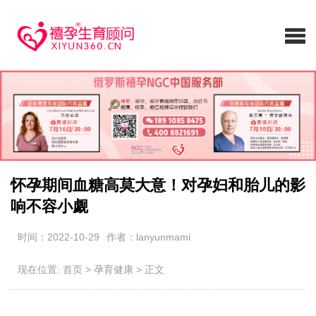
怀孕期间血糖高莫大意！对孕妇和胎儿的影
响不容小觑
时间：2022-10-29
作者：lanyunmami
现在位置:
首页
>
孕育健康
>
正文