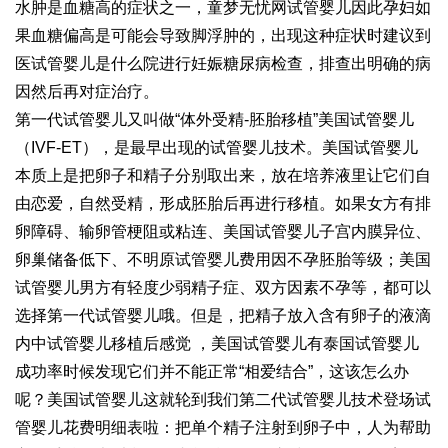
水肿是血糖高的症状之一，
童梦无忧网试管婴儿
因此孕妇如
果血糖偏高是可能会导致脚浮肿的，出现这种症状时建议到
医
试管婴儿是什么
院进行妊娠糖尿病检查，排查出明确的病
因然后再对症治疗。
第一代试管婴儿又叫做“体外受精-胚胎移植”美国试管婴儿
（IVF-ET），是最早出现的试管婴儿技术。美国试管婴儿
本质上是把卵子和精子分别取出来，放在培养液里让它们自
由恋爱，自然受精，形成胚胎后再进行移植。如果女方有排
卵障碍、输卵管梗阻或粘连、美国试管婴儿子宫内膜异位、
卵巢储备低下、不明原
试管婴儿费用
因不孕
胚胎等级
；美国
试管婴儿男方有轻度少弱精子症、双方因素不孕等，都可以
选择第一代试管婴儿哦。但是，把精子放入含有卵子的液滴
内中
试管婴儿移植后感觉
，美国试管婴儿有
泰国试管婴儿
成功率
时候发现它们并不能正常“相爱结合”，这该怎么办
呢？美国试管婴儿这就轮到我们第二代试管婴儿技术登场
试
管婴儿花费明细表
啦：把单个精子注射到卵子中，人为帮助