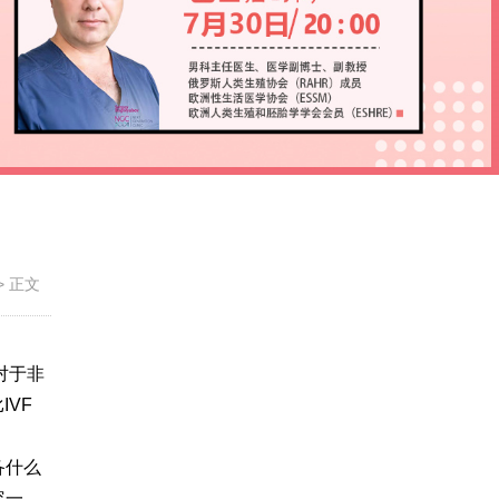
>
正文
但对于非
IVF
备什么
容一