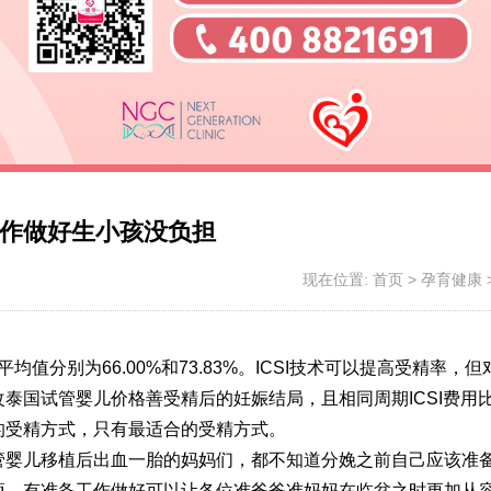
作做好生小孩没负担
现在位置:
首页
>
孕育健康
均值分别为66.00%和73.83%。ICSI技术可以提高受精率，
改
泰国试管婴儿价格
善受精后的妊娠结局，且相同周期ICSI费用比
的受精方式，只有最适合的受精方式。
管婴儿移植后出血
一胎的妈妈们，都不知道分娩之前自己应该准
项，有准备工作做好可以让各位准爸爸准妈妈在临盆之时更加从