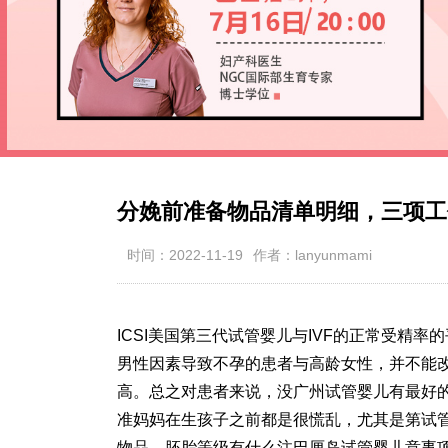
分娩前准备物品清单明细，三项工
时间：2022-11-19
作者：lanyunmami
ICSI美国第三代试管婴儿与IVF的正常受精率的平
男性因素导致不孕的患者与高龄女性，并不能
高。总之对患者来说，没
广州试管婴儿
有最好
准妈妈在生孩子之前都是很慌乱，尤其是第
试
物品，
胚胎等级
有什么注
巴厘岛试管婴儿
意事