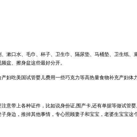
刷、漱口水、毛巾、杯子、卫生巾、隔尿垫、马桶垫、卫生纸、
视频
盆、擦身盆这些最好分开。
给产妇吃
美国试管婴儿费用
一些巧克力等高热量食物补充产妇体
注意带上各种证件，比如说身份证,围产卡,还有单据等
做试管婴
妻子身边，推掉其他事情，专心照顾妻子和宝宝，老婆生宝宝这