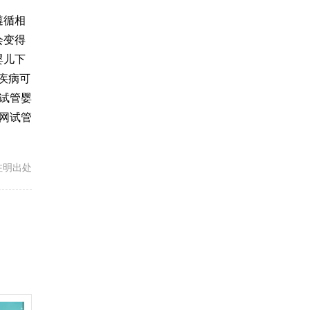
遵循相
会变得
婴儿
下
疾病可
试管婴
网试管
载请注明出处