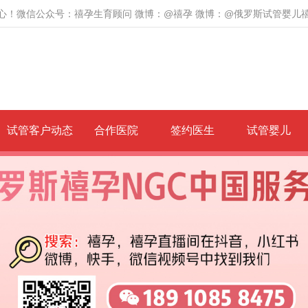
心！微信公众号：禧孕生育顾问 微博：@禧孕 微博：@俄罗斯试管婴儿
试管客户动态
合作医院
签约医生
试管婴儿