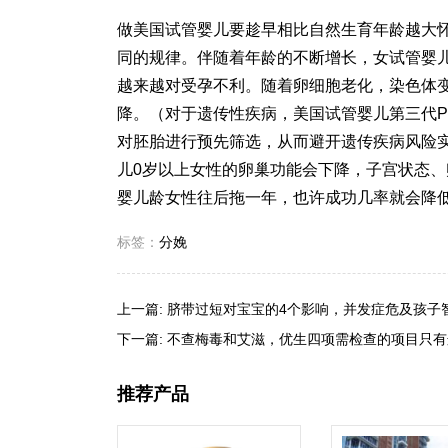
做美国试管婴儿要趁早相比自然生育年龄越大
同的规律。伴随着年龄的不断增长，女
试管婴
越来越对受孕不利。随着卵细胞老化，染色体
降。（对于遗传性疾病，美国试管婴儿第三代P
对胚胎进行预先筛选，从而避开遗传疾病风险
儿
0岁以上女性的卵巢功能会下降，子宫状态
婴儿
龄女性往后拖一年，也许成功几率就会降
标签：
分娩
上一篇:
脐带过短对宝宝的4个影响，并发症危及孩子
下一篇:
不查梅毒和艾滋，优生四项需检查的项目只有
推荐产品