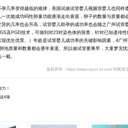
怀孕几率变得越低的规律，美国试
做试管婴儿视频
管婴儿也同样
儿一次能成功吗
性卵巢功能逐渐走向衰退，卵子的数量与质量都
变异的几率也会升高，试管婴儿助孕的成功率也会随之
广州试管
GS及PGD技术，可做到对23对染色体的筛查，针对已知遗传性
实现优生优育。）年龄是试管婴儿成功率的关键影响因素，4
广州
、卵泡质量和数量都会逐年衰退。所以做试管要乘早，大
童梦无忧
低一截。
版权所有：https://www.xiyun-ivf.com 转
智力！
这4项