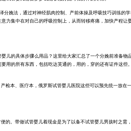
玛泽分娩法，通过对神经肌肉控制、产前体操及呼吸技巧训练的学
注意力集中在对自己的呼吸控制上，从而转移疼痛，加快产程让
管婴儿的具体步骤
么用品？这里给大家汇总了一个分娩前准备物
院要用的所有东西，包括吃
达芙通
的，用的，穿的还有证件这些
、产检本、医疗本，
俄罗斯试管婴儿医院
这些可以预先统一放在
方便的。带
做试管婴儿
着现金是为了以备不
试管婴儿男孩
时之需