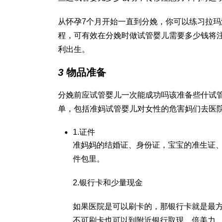
从怀孕7个月开始一直到分娩，你可以练习拉
程，可有效在分娩时
做试管婴儿需要多少钱
将
利出生。
3
物品准备
分娩前应
试管婴儿一次能成功吗
该准备些什
试
单，包括准妈
试管婴儿对女性的危害
妈们去医
1.证件
准妈妈的结婚证、身份证，宝宝的准生证
件包里。
2.银行卡和少量现金
如果医院是可以刷卡的，那银行卡就是最
不可刷卡也可以到附近银行取现。
倍美力