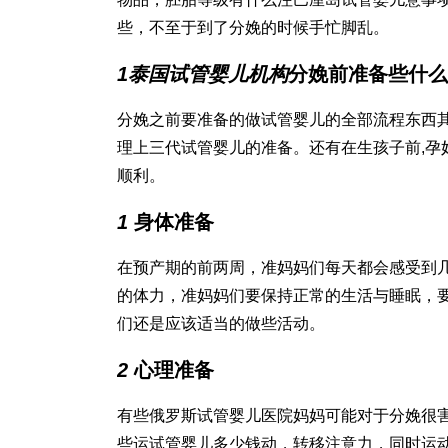
些，不至于到了分娩的时候手忙脚乱。
1
泰国试管婴儿机构
分娩前准备些什么
分娩之前要准备的
做试管婴儿的全部流程
东西
理上
三代试管婴儿
的准备。还有在生孩子前,孕
顺利。
1
身体准备
在预产期的前两周，准妈妈们每天都会感受到
的体力，准妈妈们要保持正常的生活与睡眠，
们还是应该适当的做些活动。
2
心理准备
有些
俄罗斯试管婴儿医院
妈妈可能对于分娩很
些运
试管婴儿多少钱
动，转移注意力，同时运