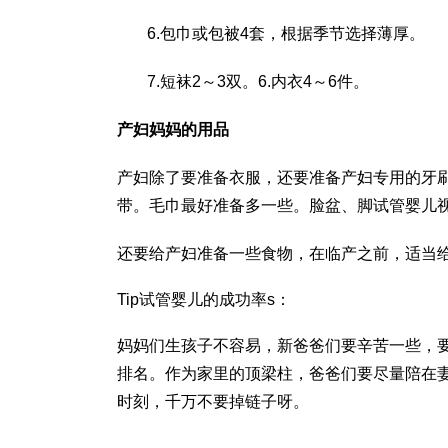
6.包巾或包被4套，根据季节选择薄厚。
7.短袜2～3双。6.内衣4～6件。
产妇妈妈的用品
产妇除了要准备衣服，还要准备产妇专用的牙
带。毛巾最好准备多一些。脸盆、脚
试管婴儿
还要给产妇准备一些食物，在临产之前，适当
Tip
试管婴儿的成功率
s：
妈妈们生孩子不容易，新爸爸们要辛苦一些，要
排名
。作为家里的顶梁柱，爸爸们要尽量陪在
时刻，千万不要掉链子呀。