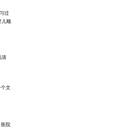
习过
婴儿顺
品清
。
一个文
，医院