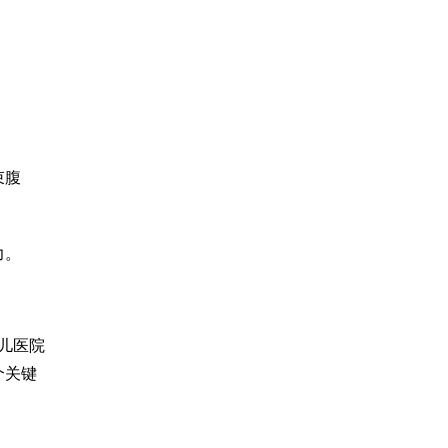
束腹
力。
儿医院
个关键