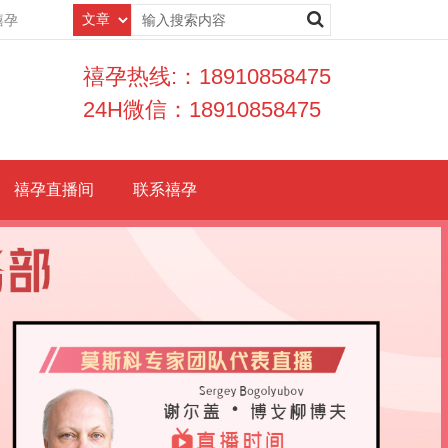
禧孕
禧孕热线:：18910858475
24H微信：18910858475
禧孕直播间
联系禧孕