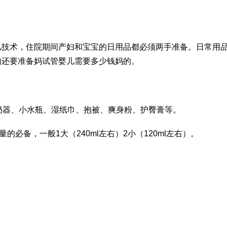
儿技术
，住院期间产妇和宝宝的日用品都必须两手准备。日常用
的还要准备妈
试管婴儿需要多少钱
妈的。
奶器、小水瓶、湿纸巾、抱被、爽身粉、护臀膏等。
量的必备，一般1大（240ml左右）2小（120ml左右）。