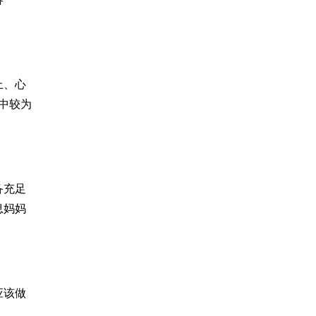
上、心
中较为
备充足
息妈妈
应该做