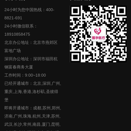
24小时为您中国热线：400-
8821-691
24小时微信联系：
18910858475
北京办公地址：北京市燕郊区
富地广场
深圳办公地址：深圳市福田杭
钢富春商务大厦
工作时间：9:00~18:00
已经开通城市：北京,深圳,广州,
重庆,上海,香港,洛杉矶,圣彼得
堡
即将开通城市：成都,苏州,郑州,
济南,广州,珠海,杭州,天津,苏州,
武汉,长沙,常州,南昌,厦门,昆明,