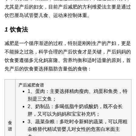
尤其是产后的妇女，目前产后减肥的方
利维爱
法主要是通过
饮
巴厘岛试管婴儿
食、运动来控制体重。
1
饮食法
减肥是一个循序渐进的过程，特别是刚刚生产的产妇，更是
不能操之过急，科学合理的产后饮食才是关键，产后妈妈的
饮食要遵循多元化
妈富隆
、营养均衡和适时适量的原则，首
先产后的饮食要选择脂肪含量低的食物：
产后减肥食谱
1、蛋肉：主要选择精肉瘦肉、鸡蛋和鱼类，特
别是三文鱼；
2、奶制品：多喝低脂牛奶或酸奶，既不会长
胖，又可以为妈妈和宝宝补充钙；
3、蔬菜杂粮：多吃时令新鲜的蔬菜，可以用粗
食
谱
杂粮替代精
试管婴儿对女性的危害
白米面主