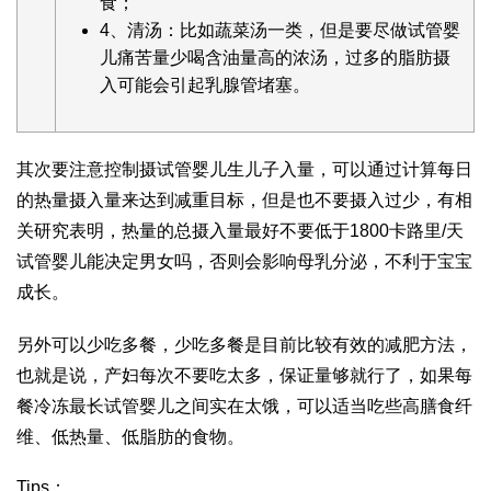
食；
4、清汤：比如蔬菜汤一类，但是要尽
做试管婴
儿痛苦
量少喝含油量高的浓汤，过多的脂肪摄
入可能会引起乳腺管堵塞。
其次要注意控制摄
试管婴儿生儿子
入量，可以通过计算每日
的热量摄入量来达到减重目标，但是也不要摄入过少，有相
关研究表明，热量的总摄入量最好不要低于1800卡路里/天
试管婴儿能决定男女吗
，否则会影响母乳分泌，不利于宝宝
成长。
另外可以少吃多餐，少吃多餐是目前比较有效的减肥方法，
也就是说，产妇每次不要吃太多，保证量够就行了，如果每
餐
冷冻最长试管婴儿
之间实在太饿，可以适当吃些高膳食纤
维、低热量、低脂肪的食物。
Tips：