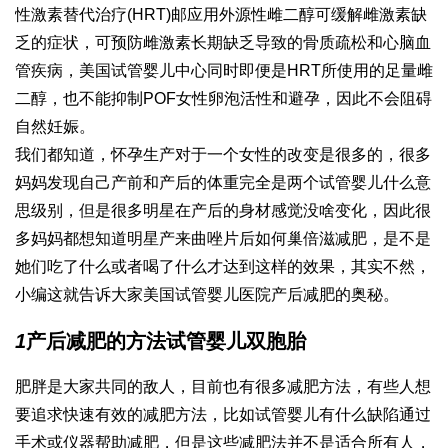
性激素替代治疗(HRT)邮应用外源性雌二醇可缓解雌激素缺
乏的症状，可预防雌激素长期缺乏导致的骨质疏松和心脑血
管疾病，美国试管婴儿中心同时即便是HRT所使用的足量雌
二醇，也不能抑制POF女性卵泡活性和避孕，因此不会阻碍
自然妊娠。
我们都知道，怀孕生产对于一个女性的改变是很多的，很多
妈妈发现自己产前和产后的体重完全是两个
试管婴儿什么意
思
级别，但是很多明星在产后的身材感觉没啥变化，因此很
多妈妈都想知道明星产
来曲唑片
后如何
巢倍滋
减肥，是不是
她们吃了什么或者喝了什么才达到这样的效果，其实不然，
小编这就告诉大家
美国试管婴儿医院
产后减肥的奥秘。
1
产后减肥的方法
试管婴儿双胞胎
肥胖是大家共同的敌人，目前也有很多减肥方法，有些人想
要追求快速有效的减肥方法，比如
试管婴儿有什么缺陷
通过
手术或仪器帮助减肥，但是这些减肥法并不是适合所有人，