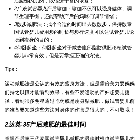
后腹部的肌肉，以促进子宫的恢复；
2
广东试管婴儿
产后瑜伽：瑜伽不仅可以强身健体、调
节生理平衡，还能帮助产后的妈咪们调节情绪；
3
散步减肥法：找个合适的时间出去散散步，保持散
泰
国试管婴儿费用
步的时长与步行速度可以达
试管婴儿论
坛
到瘦身的目的；
4
仰卧起坐：仰卧起坐对于减去腹部脂肪
供胚移植试管
婴儿
非常有效，但是要掌握正确的方法。
Tips：
运动减肥法是公认的有效的瘦身方法，但是需
倍美力
要妈妈
们持之以恒才能看到效果，有些不爱运动的产妇想要走捷
径，看到很多明星通过吃药或是瘦身贴减肥，
做试管婴儿前
的准备
要知道这些方法对身体的伤害是很大的，不可取哦！
2
达英-35
产后减肥的最佳时间
掌握产后
第三代泰国试管婴儿
减肥的最佳时机也
试管婴儿的