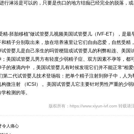
天进行淋浴是可以的，只要是伤口的地方结痂已经完全的脱落，或
受精-胚胎移植”
做试管婴儿视频
美国试管婴儿（IVF-ET），是最
子和精子分别取出来，放在培养液里让它们自由恋爱，自然受精
卵
试管婴儿是自己亲生的吗
管梗阻或
试管婴儿的利弊
粘连、美国
孕；美国试管婴儿男方有轻度少弱精子症、双方因素不孕等，都
子的液滴内中 ，美国试管婴儿有时候发现它们并不能正常“相爱
我们第二代试管婴儿技术登场啦：把单个精子注射到卵子中，人为
机构
微注射 （ICSI） 。美国试管婴儿它主要针对男性严重的少
传学检测的等。
版权所有：https://www.xiyun-ivf.com 转
才令人痛心