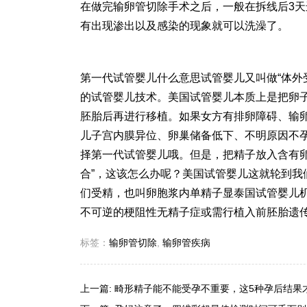
在做完输卵管切除手术之后，一般在拆线后3
有出现渗出以及感染的现象就可以洗澡了。
第一代
试管婴儿什么意思
试管婴儿又叫做“体外
的试管婴儿技术。美国试管婴儿本质上是把卵
胚胎后再进行移植。如果女方有排卵障碍、输
儿子宫内膜异位、卵巢储备低下、不明原因不
择第一代试管婴儿哦。但是，把精子放入含有卵
合”，这该怎么办呢？美国试管婴儿这就轮到
们受精，也叫卵胞浆内单精子显
泰国试管婴儿
不可逆的梗阻性无精子症或需行植入前胚胎遗
标签：
输卵管切除
,
输卵管疾病
上一篇:
畸形精子能不能受孕不重要，这5种孕后结果