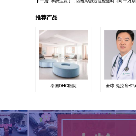
下一篇:
孕妈注意了，四维彩超最佳检测时间可千万别
推荐产品
泰国DHC医院
全球·缇拉育•钟