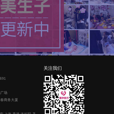
关注我们
691
地广场
富春商务大厦
庆,上海,香港,洛杉矶,圣