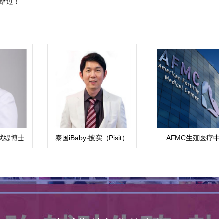
错过！
武缇博士
泰国iBaby·披实（Pisit）
AFMC生殖医疗