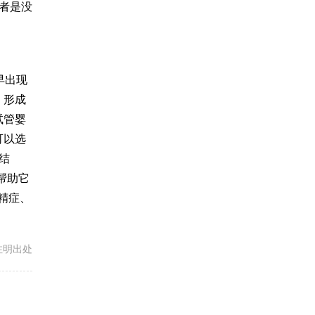
者是没
早出现
，形成
试管婴
可以选
结
帮助它
弱精症、
载请注明出处