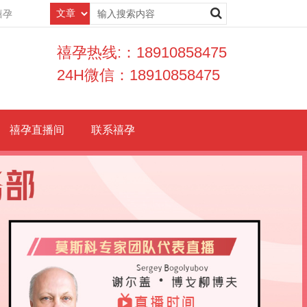
禧孕
禧孕热线:：18910858475
24H微信：18910858475
禧孕直播间
联系禧孕