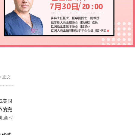
>
正文
低美国
A的完
儿童时
三代试