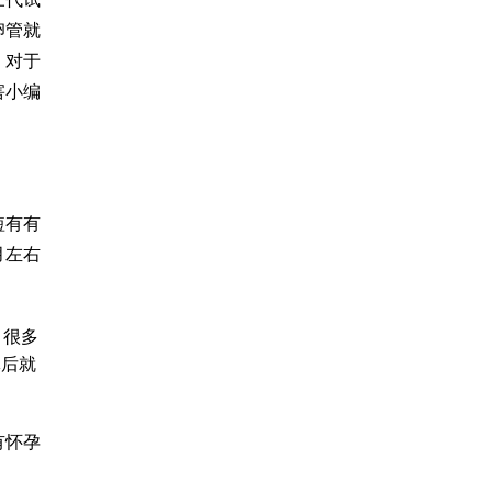
卵管就
，对于
害
小编
短有有
月左右
，很多
体后就
有怀孕