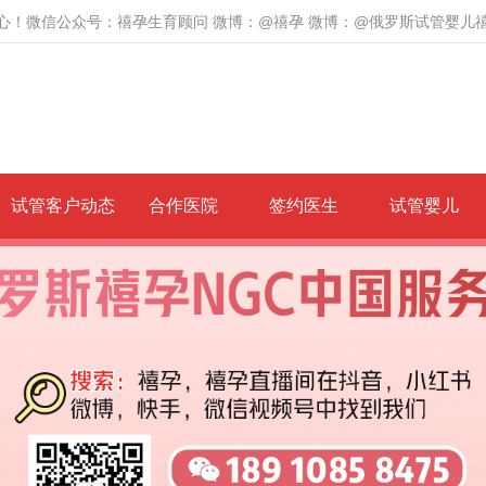
心！微信公众号：禧孕生育顾问 微博：@禧孕 微博：@俄罗斯试管婴儿
试管客户动态
合作医院
签约医生
试管婴儿