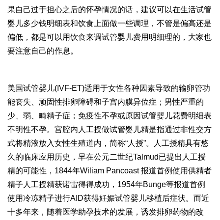
果自己过于担心之后的怀孕情况的话，建议可以在生活
试管
婴儿多少钱明细表
和饮食上面做一些调理，不管是偏高还是
偏低，都是可以用饮食来调
试管婴儿费用明细
理的，大家也
要注意自己的作息。
美国试管婴儿(IVF-ET)适用于女性各种因素导致的输卵管功
能丧失、顽固性排卵障碍和子宫内膜异位症；男性严重的
少、弱、畸精子症；免疫性不孕或原因
试管婴儿花费明细表
不明性不孕。宫腔内人工授
做试管婴儿
精是指通过非性交方
式将精液放入女性生殖道内，简称“人授”。人工授精具有悠
久的临床应用历史，早在公元二世纪Talmud已提出人工授
精的可能性，1844年Wiliam Pancoast 报道首例使用供精者
精子人工授精获
诺雷得
得成功，1954年Bunge等报道首例
使用冷冻精子进行AID获得妊娠
试管婴儿移植后症状
。而近
十多年来，随着医学助孕技术的发展，诱发排卵药物的改