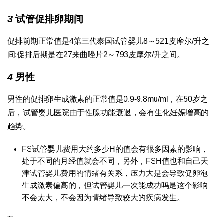
3
试管促排卵期间
促排前期正常值是4
第三代泰国试管婴儿
8～521皮摩尔/升之
间;促排后期是在27
来曲唑片
2～793皮摩尔/升之间。
4
男性
男性的促排卵生成激素的正常值是0.9-9.8mu/ml，在50岁之
后，
试管婴儿医院
由于性腺功能衰退，会有
生化妊娠
增高的
趋势。
FS
试管婴儿费用大约多少
H的值会有很多因素的影响，
处于不同的月经值就会不同，另外，FSH值也和自己
天
津试管婴儿费用
的情绪有关系，压力大是会导致促卵泡
生成激素偏高的，但
试管婴儿一次能成功吗
是这个影响
不会太大，不会因为情绪导致较大的疾病发生。