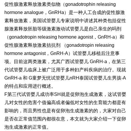
促性腺激素释放激素类似物（gonadotrophin releasing
hormone analogue，GnRHa）是一种人工合成的促性腺激
素释放激素，美国试管婴儿专家说明中讲述其种类包括促性
腺激素释放
胚胎等级
激素激动
试管婴儿是自己亲生的吗
剂
（gonadotropin releasing hormone agonist，GnRH-a）和
促性腺激素释放激素拮抗剂 （gonadotropin releasing
hormone antagonist，GnRH-A）
试管婴儿移植后注意事
项
。目前这两类激素，尤其
广西试管婴儿
GnRH-a，在
第三
代试管婴儿
临床上被广泛用于多种妇产科疾病的治疗。现就
GnRH-a 和 G
童梦无忧试管婴儿
nRH
泰国试管婴儿生男孩
-A
的特点和应用进行概述。
F
第三代试管婴儿成功率
SH就是促卵泡生成激素，这
试管婴
儿对女性的危害
个值偏高或者偏低对女性的生育能力都是有
影响的，而且男性也是有促卵泡生成激素的的，大家对自己
是否在正常值范围内都很在意，本文就为大家介绍一下促卵
泡生成激素的正常值。