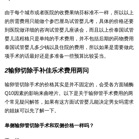
由于每个城市或者医院的收费
果纳芬
标准不一样，所以以上
的所需费用只能做个参
巴厘岛试管婴儿
考，具体的价格还要
到医院做详细的咨询
试管婴儿座谈会
，而且以上价
泰国试管
婴儿流程
格只是单纯的手术费用，并不包括后期的药物费用
泰国试管婴儿多少钱
以及住院的费用，所以如果是需要做此
项手术的话最好还是多准备一些预算比较妥当。
2
输卵切除手
补佳乐
术费用两问
输卵管切除手术的价格其实是并不固定的，会受各方面
辅酶
Q10
因素的影响
来曲唑片
。以下是关于输卵管手术费用的两
个常见疑问解答，如果有这方面
试管婴儿能决定男女吗
需求
的姐妹可以先了解一下。
单侧输卵管切除手术和双侧价格一样吗？