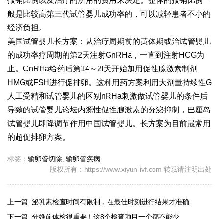
报销比例以及治疗的所用的费用来决定。整体的报销比例一
般是比较高
第三代试管婴儿成功率
的，可以减轻患者不小的
经济负担。
美国试管婴儿长方案：从治疗周期前的黄体期或治
试管婴儿
的成功率
疗周期的第2天注射GnRHa，一直到注射HCG为
止。CnRHa给药后第14～2l天开始加用促性腺激素制剂
HMG或FSH进行促排卵。这种用药方案利用大剂量持续性G
人工受精和试管婴儿的区别
nRHa刺激
做试管婴儿的条件
后
导致的
试管婴儿论坛
内源性促性腺激素的分泌抑制，
巴厘岛
试管婴儿
即降调节作用
中国试管婴儿
。长方案为目前最常用
的超促排卵方案。
标签：
输卵管切除
,
输卵管疾病
版权所有：https://www.xiyun-ivf.com 转载请注明出处
上一篇:
泌乳素检查时间有限制，在最佳时刻进行结果才准确
下一篇:
分娩前体检很重要！这8个检查项目一个都不能少