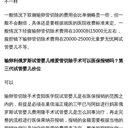
不一样
一般情况下双侧输卵管切除的费用会比单侧略贵一些，但一
般不会翻倍，具体还是要根据就医的医院收费标准来定。一
般情况下经腹输卵管切除术费用在10000到15000元左右，
腹腔镜下输卵管切除术费用在20000-25000元
童梦无忧网试
管婴儿
不等。
输卵
利
俄罗斯试管婴儿
维爱
管切除手术可以医保报销吗？
第
三代试管婴儿价位
可以
输卵管切除手术
贵阳医学院试管婴儿
是在医保报销的范围之
内的，前提是必须在
巢倍滋
正规的三甲已与阿奴进行
妈富
俄
罗斯试管婴儿费用
隆
手术
试管婴儿是怎么回事
治疗，再走完
整的流程进行医保
果纳芬
报销，报销的金额需要根据当地的