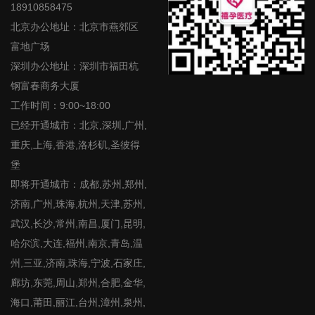
18910858475
北京办公地址：北京市燕郊区
富地广场
深圳办公地址：深圳市福田杭
钢富春商务大厦
工作时间：9:00~18:00
已经开通城市：北京,深圳,广州,
重庆,上海,香港,洛杉矶,圣彼得
堡
即将开通城市：成都,苏州,郑州,
济南,广州,珠海,杭州,天津,苏州,
武汉,长沙,常州,南昌,厦门,昆明,
哈尔滨,大连,福州,南京,青岛,温
州,三亚,济南,珠海,宁波,石家庄,
廊坊,东莞,周山,郑州,合肥,金华,
海口,莆田,丽江,台州,漳州,泉州,