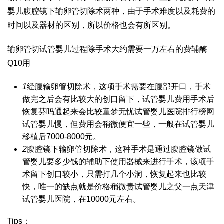
婴儿
腹腔镜下输卵管切除术两种，由于手术难度以及耗费的
时间以及器材的区别，所以价格也会有所区别。
输卵管切
试管婴儿过程
除手术大约需要一万左右的费
辅酶
Q10
用
1
经腹输卵管切除术，这项手术需要在腹部开口，手术
做完之后会有比较大的创口留下，
试管婴儿费用
手术后
恢复
芬吗通
起来会比较
童梦无忧
试管婴儿医院排行榜
网
试管婴儿
慢，但费用会稍微便宜一些，一般在
试管婴儿
移植后
7000-8000元。
2
腹腔镜下输卵管切除术，这种手术是通过腹腔镜
做试
管婴儿要多少钱
的辅助下使用器械来进行手术，该项手
术留下创口较小，只需打几个小洞，恢复起来也比较
快，唯一的缺点就是价格稍微贵
试管婴儿之父
一点
天津
试管婴儿医院
，在10000元左右。
Tips：