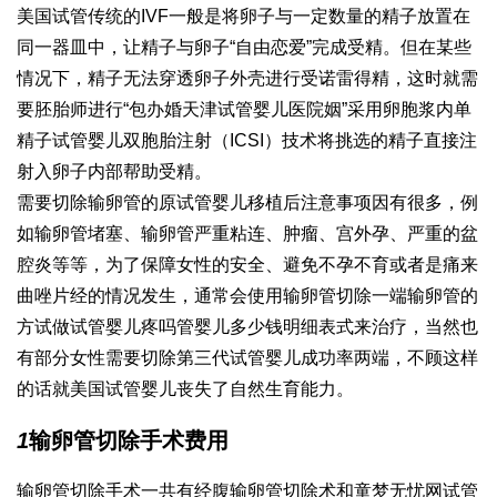
美国试管传统的IVF一般是将卵子与一定数量的精子放置在
同一器皿中，让精子与卵子“自由恋爱”完成受精。但在某些
情况下，精子无法穿透卵子外壳进行受
诺雷得
精，这时就需
要胚胎师进行“包办婚
天津试管婴儿医院
姻”采用卵胞浆内单
精子
试管婴儿双胞胎
注射（ICSI）技术将挑选的精子直接注
射入卵子内部帮助受精。
需要切除输卵管的原
试管婴儿移植后注意事项
因有很多，例
如输卵管堵塞、输卵管严重粘连、肿瘤、宫外孕、严重的盆
腔炎等等，为了保障女性的安全、避免不孕不育或者是痛
来
曲唑片
经的情况发生，通常会使用输卵管切除一端输卵管的
方
试
做试管婴儿疼吗
管婴儿多少钱明细表
式来治疗，当然也
有部分女性需要切除
第三代试管婴儿成功率
两端，不顾这样
的话就
美国试管婴儿
丧失了自然生育能力。
1
输卵管切除手术费用
输卵管切除手术一共有经腹输卵管切除术和
童梦无忧网试管