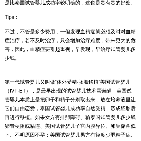
是比
泰国试管婴儿成功率
较明确的，这也是贵有贵的好处。
Tips：
不过，不管是多少费用，一但发现血精症就必须及时对血精
症治疗，若不及时治疗，只会增加治疗难度，带来更大的危
害，因此，血精症要引起重视，早发现，早治疗
试管婴儿多
少钱
。
第一代试管婴儿又叫做“体外受精-胚胎移植”美国试管婴儿
（IVF-ET），是最早出现的试管婴儿技术
雪诺酮
。美国试
管婴儿本质上是把卵子和精子分别取出来，放在培养液里让
它们自由恋爱，
泰国试管婴儿成功率
自然受精，形成胚胎后
再进行移植。如果女方有排卵障碍、输
泰国试管婴儿多少钱
卵管梗阻或粘连、美国试管婴儿子宫内膜异位、卵巢储备低
下、不明原因不孕；美国试管婴儿男方有轻度少弱精子症、