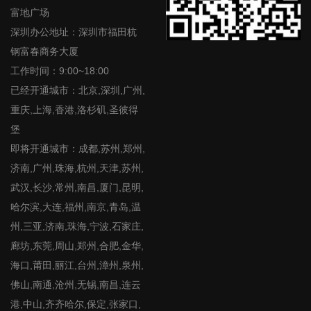
富地广场
深圳办公地址：深圳市福田杭
钢富春商务大厦
工作时间：9:00~18:00
已经开通城市：北京,深圳,广州,
重庆,上海,香港,洛杉矶,圣彼得
堡
即将开通城市：成都,苏州,郑州,
济南,广州,珠海,杭州,天津,苏州,
武汉,长沙,常州,南昌,厦门,昆明,
哈尔滨,大连,福州,南京,青岛,温
州,三亚,济南,珠海,宁波,石家庄,
廊坊,东莞,周山,郑州,合肥,金华,
海口,莆田,丽江,台州,漳州,泉州,
佛山,南通,沧州,无锡,南昌,连云
港,中山,齐齐哈尔,保定,张家口,