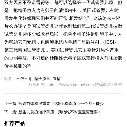
双方因素不孕
诺雷得
等，都可以选择第一代试管婴儿哦。但
是，把精子放入含有卵子的液滴内中 ，美国试管婴儿有时
候发
生化妊娠
现它们并不能正常“相爱结合”，这该怎
来曲唑
片
么办呢？美国试管婴儿这就轮到我们第二代试管婴儿技
做
试管婴儿需多少钱
术登场啦：把单个精子注射到卵子中，人
为帮助它们受精，也叫卵胞浆内单精子显微注射 （ICSI）
第三代泰国试管婴儿
。美国试管婴儿它主要针对男性严重
的少弱精症、不可逆的梗阻性无精子症或需行植入前胚胎遗
传学检测的等。
标签：
不孕不育
,
精子质量
,
血精症
版权所有：https://www.xiyun-ivf.com 转载请注明出处
上一篇:
分娩前体检很重要！这8个检查项目一个都不能少
下一篇:
新生儿黄疸治疗手册，药物吃不对宝宝更受罪！
推荐产品