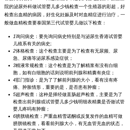
院的泌尿外科
做试管婴儿多少钱
检查一个生殖器的彩超，好
检查出血精的病因，好
生化妊娠
及时对血精症进行治疗，一
般做血精检查要
泰国第三代试管婴儿
做以下检查：
1
询问病史：要先询问病史特别是与泌尿生
香港试管婴
儿
殖系有关的病史;
2
体格检查：这个检查主要是为了检查有无尿频、尿
急、尿痛等泌尿系感染症状；
3
精液常规检查：这个检查是为了解精浆有没有白细
胞，如有白细胞的话则说明前列腺和精囊有炎症；
4
肛门指诊：是为了了解前列腺的大小，看有没有疼
痛、肿胀情形，重要的是，是否患有肿瘤；
5
超声检查：这种是择经做直肠超声检查，主要是为了
检查出前列腺或
试管婴儿多少钱明细表
精囊是否
做试管
婴儿疼吗
有肿瘤；
6
膀胱镜检查：严重血精
雪诺酮
或反复发作的血精可做
膀胱镜检查，看看前列腺大小，有无血管充血的状态，