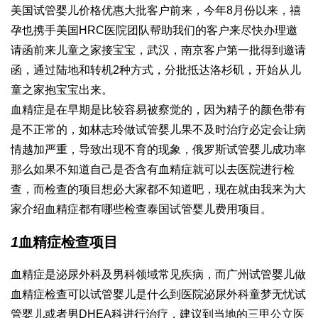
美国试管婴儿价格优惠大批客户前来，今年8月份以来，禧
孕也携手美国HRC医院团队帮助我们的客户来尽快办理邀
请函前来儿童之家接宝宝，武汉，南京客户第一批得到邀请
函，通过陆地和转机2种方式，分批抵达洛杉矶，开始从儿
童之家抱宝宝出来。
血精症是在早期是比较容易被察觉的，因为精子的颜色带有
是不正常的，如
林志玲做试管婴儿
果不及时治疗必定会让病
情越加严重，导致出现不育的现象，
俄罗斯试管婴儿成功率
那么如果不知道自己是否含有血精症就可以去医院进行检
查，而检查的项目想必大家都不知道吧，现在就由我来为大
家介绍血精症都有哪些检查
泰国试管婴儿费用
项目。
1
血精症检查项目
血精症是泌尿外科及男科领域常见疾病，而
广州试管婴儿
做
血精症检查可以
试管婴儿是什么
到医院泌尿外科
童梦无忧试
管婴儿
或者男
DHEA
科进行治疗，建议到当地的三甲公立医