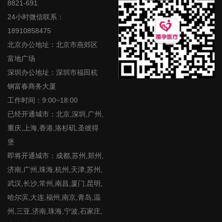
8821-691
24小时微信联系：
18910858475
北京办公地址：北京市燕郊区
富地广场
深圳办公地址：深圳市福田杭
钢富春商务大厦
工作时间：9:00~18:00
已经开通城市：北京,深圳,广州,
重庆,上海,香港,洛杉矶,圣彼得
堡
即将开通城市：成都,苏州,郑州,
济南,广州,珠海,杭州,天津,苏州,
武汉,长沙,常州,南昌,厦门,昆明,
哈尔滨,大连,福州,南京,青岛,温
州,三亚,济南,珠海,宁波,石家庄,