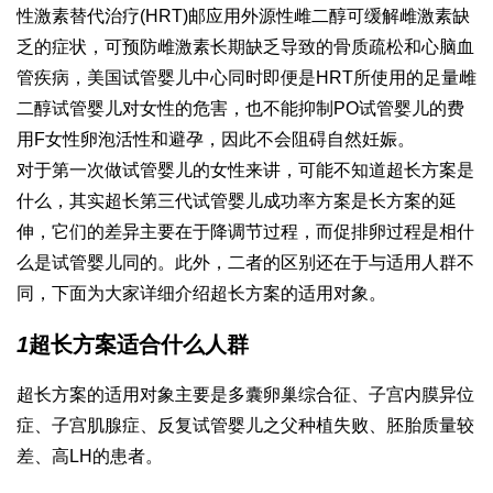
性激素替代治疗(HRT)邮应用外源性雌二醇可缓解雌激素缺
乏的症状，可预防雌激素长期缺乏导致的骨质疏松和心脑血
管疾病，美国试管婴儿中心同时即便是HRT所使用的足量雌
二醇
试管婴儿对女性的危害
，也不能抑制PO
试管婴儿的费
用
F女性卵泡活性和避孕，因此不会阻碍自然妊娠。
对于第一次做试管婴儿的女性来讲，可能不知道超长方案是
什么，其实超长
第三代试管婴儿成功率
方案是长方案的延
伸，它们的差异主要在于降调节过程，而促排卵过程是相
什
么是试管婴儿
同的。此外，二者的区别还在于与适用人群不
同，下面为大家详细介绍超长方案的适用对象。
1
超长方案适合什么人群
超长方案的适用对象主要是多囊卵巢综合征、子宫内膜异位
症、子宫肌腺症、反复
试管婴儿之父
种植失败、胚胎质量较
差、高LH的患者。