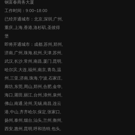
钢富春商务大厦
工作时间：9:00~18:00
已经开通城市：北京,深圳,广州,
重庆,上海,香港,洛杉矶,圣彼得
堡
即将开通城市：成都,苏州,郑州,
济南,广州,珠海,杭州,天津,苏州,
武汉,长沙,常州,南昌,厦门,昆明,
哈尔滨,大连,福州,南京,青岛,温
州,三亚,济南,珠海,宁波,石家庄,
廊坊,东莞,周山,郑州,合肥,金华,
海口,莆田,丽江,台州,漳州,泉州,
佛山,南通,沧州,无锡,南昌,连云
港,中山,齐齐哈尔,保定,张家口,
扬州,泰州,烟台,汕头,兰州,衡州,
西安,惠州,昆明,呼和浩特,包头,