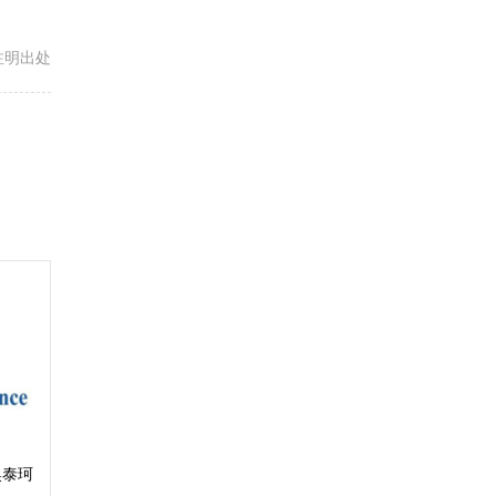
载请注明出处
彼奥泰珂
om