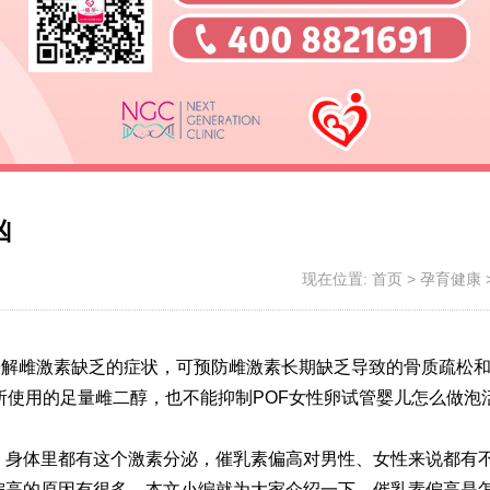
凶
现在位置:
首页
>
孕育健康
可缓解雌激素缺乏的症状，可预防雌激素长期缺乏导致的骨质疏松
所使用的足量雌二醇，也不能抑制POF女性卵
试管婴儿怎么做
泡
，身体里都有这个激素分泌，催乳素偏高对男性、女性来说都有
偏高的原因有很多，本文小编就为大家介绍一下，催乳素偏高是