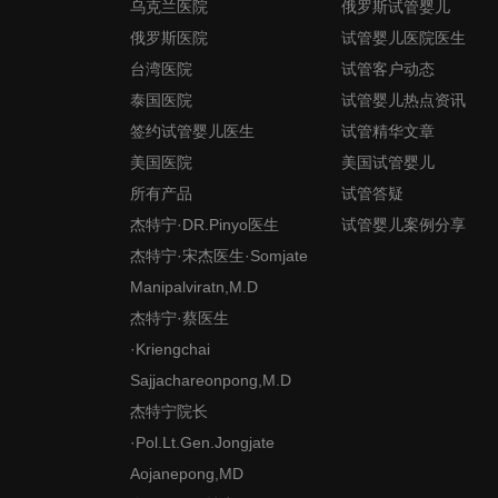
乌克兰医院
俄罗斯试管婴儿
俄罗斯医院
试管婴儿医院医生
台湾医院
试管客户动态
泰国医院
试管婴儿热点资讯
签约试管婴儿医生
试管精华文章
美国医院
美国试管婴儿
所有产品
试管答疑
杰特宁·DR.Pinyo医生
试管婴儿案例分享
杰特宁·宋杰医生·Somjate
Manipalviratn,M.D
杰特宁·蔡医生
·Kriengchai
Sajjachareonpong,M.D
杰特宁院长
·Pol.Lt.Gen.Jongjate
Aojanepong,MD