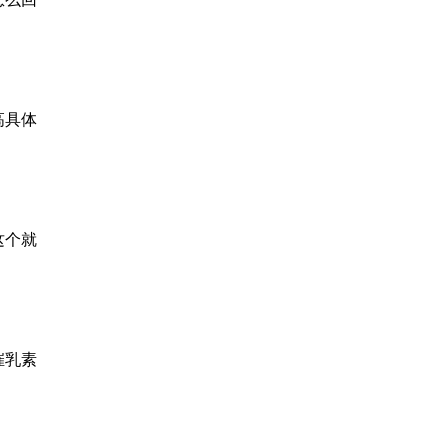
高具体
这个就
催乳素