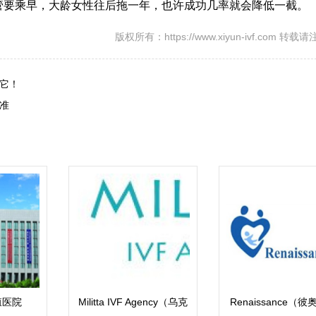
管要乘早，大龄女性往后拖一年，也许成功几率就会降低一截。
版权所有：https://www.xiyun-ivf.com 转
它！
准
殖医院
Militta IVF Agency（乌克
Renaissance（
兰玛丽塔生殖中心）
斯医院）BioTexC