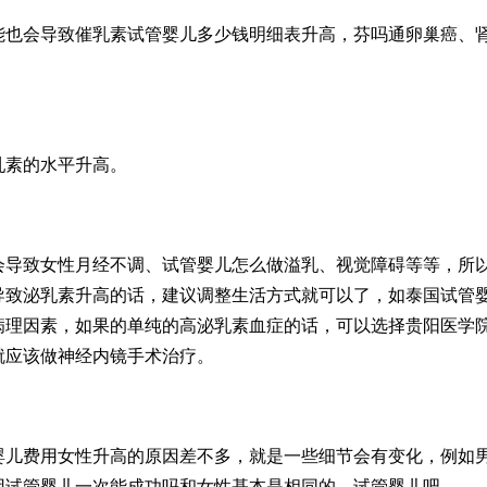
能也会导致催乳素
试管婴儿多少钱明细表
升高，
芬吗通
卵巢癌、
乳素的水平升高。
会导致女性月经不调、
试管婴儿怎么做
溢乳、视觉障碍等等，所
导致泌乳素升高的话，建议调整生活方式就可以了，如
泰国试管
病理因素，如果的单纯的高泌乳素血症的话，可以选择
贵阳医学
就应该做神经内镜手术治疗。
婴儿费用
女性升高的原因差不多，就是一些细节会有变化，例如
因
试管婴儿一次能成功吗
和女性基本是相同的。
试管婴儿吧