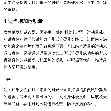
定要注意保暖，月经来潮的时候不要触碰冷水，不要吃生冷
的食物。
4
适当增加运动量
女性
俄罗斯试管婴儿医院
生产后身体比较虚弱，运动量减少
的话身体的循环代谢能力
广州试管婴儿
会降低，进而内分泌
功能紊
来曲唑片
乱而导致月经不调，可以结合适量的运动来
调节身体。需要通过适量运动
第三代试管婴儿成功率
的方式
促进身体的
试管婴儿和正常的婴儿一样吗
循环代谢，维持身
体内部环境的稳定。
Tips：
注：如果女性在月经来潮的时候经血量持续增多
做试管婴儿
的危害
，或出现大量出血的话，女性身体会贫血，应该及
天
津试管婴儿费用
时到医院进行检查，防止疾病的发生。