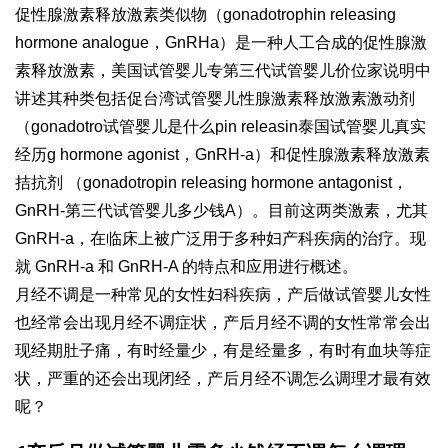
促性腺激素释放激素类似物（gonadotrophin releasing
hormone analogue，GnRHa）是一种人工合成的促性腺激
素释放激素，美国试管婴儿专
第三代试管婴儿价位
家说明中
讲述其种类包括促
台湾试管婴儿
性腺激素释放激素激动剂
（gonadotro
试管婴儿是什么
pin releasin
泰国试管婴儿真实
经历
g hormone agonist，GnRH-a）和促性腺激素释放激素
拮抗剂 （gonadotropin releasing hormone antagonist，
GnRH-
第三代试管婴儿多少钱
A）。目前这两类激素，尤其
GnRH-a，在临床上被广泛用于多种妇产科疾病的治疗。现
就 GnRH-a 和 GnRH-A 的特点和应用进行概述。
月经不调是一种常见的女性妇科疾病，产后
做试管婴儿
女性
也经常会出现月经不调症状，产后月经不调的女性常常会出
现经期肚子痛，有时经量少，有是经量多，有时有血块等症
状，严重的还会出现闭经，产后月经不调怎么调理才最有效
呢？