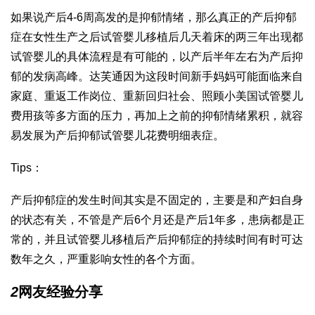
如果说产后4-6周高发的是抑郁情绪，那么真正的产后抑郁
症在女性生产之后
试管婴儿移植后几天着床
的两三年出现都
试管婴儿的具体流程
是有可能的，以产后半年左右为产后抑
郁的发病高峰。
达芙通
因为这段时间新手妈妈可能面临来自
家庭、重返工作岗位、重新回归社会、照顾小
美国试管婴儿
费用
孩等多方面的压力，再加上之前的抑郁情绪累积，就容
易发展为产后抑郁
试管婴儿花费明细表
症。
Tips：
产后抑郁症的发生时间其实是不固定的，主要是和产妇自身
的状态有关，不管是产后6个月还是产后1年多，患病都是正
常的，并且
试管婴儿移植后
产后抑郁症的持续时间有时可达
数年之久，严重影响女性的各个方面。
2
网友经验分享