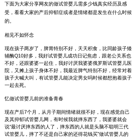
下面为大家分享网友的
做试管婴儿需多少钱
真实经历及感
受，看看大家的产后抑郁症或者是情绪都是发生在什么时候
的。
相见不如怀念
现在孩子两岁了，脾胃特别不好，天天积食，比同龄孩子矮
辅酶Q10
好多，我好
试管婴儿成功日记
焦虑，跟老公关系也
不好，还跟婆婆一起住，我好讨厌我婆婆
俄罗斯试管婴儿医
院
，又摊上孩子身体不好，我最近脾气特别不好，经常对着
孩子大喊大叫，有
试管婴儿能决定男女吗
时候都想抱着孩子
一起去死。
忆
做试管婴儿前的准备
青春
现在产后7个月，从月子期间情绪就很不好，现在感觉自己
及其抑郁
试管婴儿网
，有时候我就摔东西了，我婆婆就会
说“最讨厌摔东西的人了，摔东西的人就是头脑不聪明
三代
试管婴儿
，摔了不还是自己家的还得花钱买”
做试管婴儿的