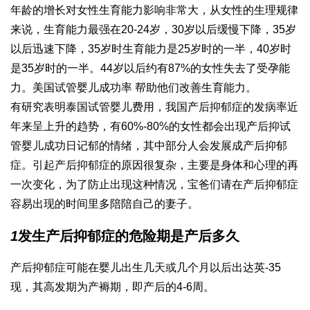
年龄的增长对女性生育能力影响非常大，从女性的生理规律
来说，生育能力最强在20-24岁，30岁以后缓慢下降，35岁
以后迅速下降，35岁时生育能力是25岁时的一半，40岁时
是35岁时的一半。44岁以后约有87%的女性失去了受孕能
力。美国试管婴儿成功率 帮助他们改善生育能力。
有研究表明
泰国试管婴儿费用
，我国产后抑郁症的发病率近
年来呈上升的趋势，有60%-80%的女性都会出现产后抑
试
管婴儿成功日记
郁的情绪，其中部分人会发展成产后抑郁
症。引起产后抑郁症的原因很复杂，主要是身体和心理的再
一次变化，为了防止出现这种情况，宝爸们请在产后抑郁症
容易出现的时间里多陪陪自己的妻子。
1
发生产后抑郁症的危险期是产后多久
产后抑郁症可能在婴儿出生几天或几个月以后出
达英-35
现，其高发期为产褥期，即产后的4-6周。