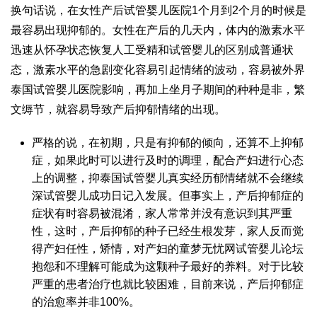
换句话说，在女性产后
试管婴儿医院
1个月到2个月的时候是
最容易出现抑郁的。女性在产后的几天内，体内的激素水平
迅速从怀孕状态恢复
人工受精和试管婴儿的区别
成普通状
态，激素水平的急剧变化容易引起情绪的波动，容易被外界
泰国试管婴儿医院
影响，再加上坐月子期间的种种是非，繁
文缛节，就容易导致产后抑郁情绪的出现。
严格的说，在初期，只是有抑郁的倾向，还算不上抑郁
症，如果此时可以进行及时的调理，配合产妇进行心态
上的调整，抑
泰国试管婴儿真实经历
郁情绪就不会继续
深
试管婴儿成功日记
入发展。但事实上，产后抑郁症的
症状有时容易被混淆，家人常常并没有意识到其严重
性，这时，产后抑郁的种子已经生根发芽，家人反而觉
得产妇任性，矫情，对产妇的
童梦无忧网试管婴儿论坛
抱怨和不理解可能成为这颗种子最好的养料。对于比较
严重的患者治疗也就比较困难，目前来说，产后抑郁症
的治愈率并非100%。