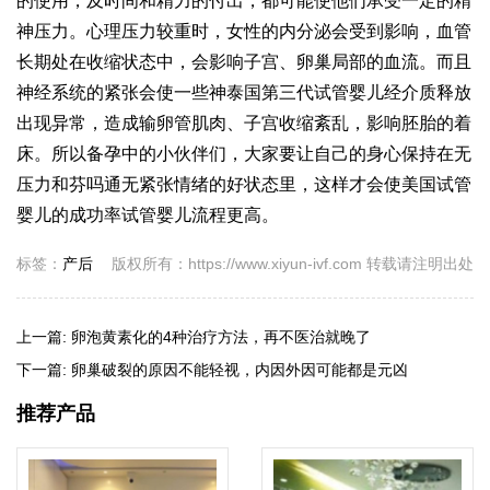
的使用，及时间和精力的付出，都可能使他们承受一定的精
神压力。心理压力较重时，女性的内分泌会受到影响，血管
长期处在收缩状态中，会影响子宫、卵巢局部的血流。而且
神经系统的紧张会使一些神
泰国第三代试管婴儿
经介质释放
出现异常，造成输卵管肌肉、子宫收缩紊乱，影响胚胎的着
床。所以备孕中的小伙伴们，大家要让自己的身心保持在无
压力和
芬吗通
无紧张情绪的好状态里，这样才会使美国试管
婴儿的成功率
试管婴儿流程
更高。
标签：
产后
版权所有：https://www.xiyun-ivf.com 转载请注明出处
上一篇:
卵泡黄素化的4种治疗方法，再不医治就晚了
下一篇:
卵巢破裂的原因不能轻视，内因外因可能都是元凶
推荐产品