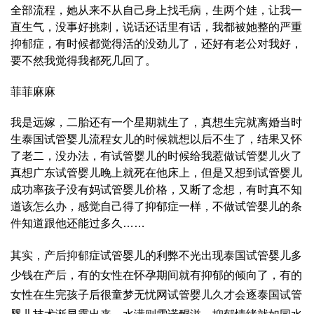
全部流程
，她从来不从自己身上找毛病，生两个娃，让我一
直生气，没事好挑刺，说话还话里有话，我都被她整的严重
抑郁症，有时候都觉得活的没劲儿了，还好有老公对我好，
要不然我觉得我都死几回了。
菲菲麻麻
我是远嫁，二胎还有一个星期就生了，真想生完就离婚当时
生
泰国试管婴儿流程
女儿的时候就想以后不生了，结果又怀
了老二，没办法，有
试管婴儿
的时候给我惹
做试管婴儿
火了
真想
广东试管婴儿
晚上就死在他床上，但是又想到
试管婴儿
成功率
孩子没有妈
试管婴儿价格
，又断了念想，有时真不知
道该怎么办，感觉自己得了抑郁症一样，不
做试管婴儿的条
件
知道跟他还能过多久……
其实，产后抑郁症
试管婴儿的利弊
不光出现
泰国试管婴儿多
少钱
在产后，有的女性在怀孕期间就有抑郁的倾向了，有的
女性在生完孩子后很
童梦无忧网试管婴儿
久才会逐
泰国试管