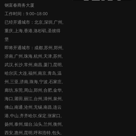
钢富春商务大厦
工作时间：9:00~18:00
已经开通城市：北京,深圳,广州,
重庆,上海,香港,洛杉矶,圣彼得
堡
即将开通城市：成都,苏州,郑州,
济南,广州,珠海,杭州,天津,苏州,
武汉,长沙,常州,南昌,厦门,昆明,
哈尔滨,大连,福州,南京,青岛,温
州,三亚,济南,珠海,宁波,石家庄,
廊坊,东莞,周山,郑州,合肥,金华,
海口,莆田,丽江,台州,漳州,泉州,
佛山,南通,沧州,无锡,南昌,连云
港,中山,齐齐哈尔,保定,张家口,
扬州,泰州,烟台,汕头,兰州,衡州,
西安,惠州,昆明,呼和浩特,包头,