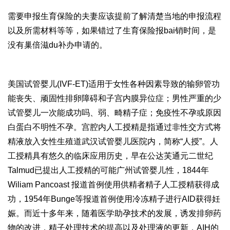
需要申报生育保险的夫妻应该提前了解清楚当地的申报流程
以及所需材料等等，如果错过了生育保险报bai销时间，是
没有
巢倍滋
du补办申请的。
美国试管婴儿(IVF-ET)适用于女性各种因素导致的输卵管功
能丧失、顽固性排卵障碍和子宫内膜异位症；男性严重的少
试管婴儿一次能成功吗
、弱、畸精子症；免疫性不孕或原因
白蛋白
不明性不孕。宫腔内人工授精是指通过非性交方式将
精液放入女性生殖道
武汉试管婴儿医院
内，简称“人授”。人
工授精具有悠久的临床应用历史，早在公
达芙通
元二世纪
Talmud已提出人工授精的可能
广州试管婴儿
性，1844年
Wiliam Pancoast 报道首例使用供精者精子人工授精获得成
功，1954年Bunge等报道首例使用冷冻精子进行AID获得妊
娠。而近十多年来，随着医学助孕技术的发展，诱发排卵药
物的改进，精子处理技术的提高以及处理液的更新，AIH的