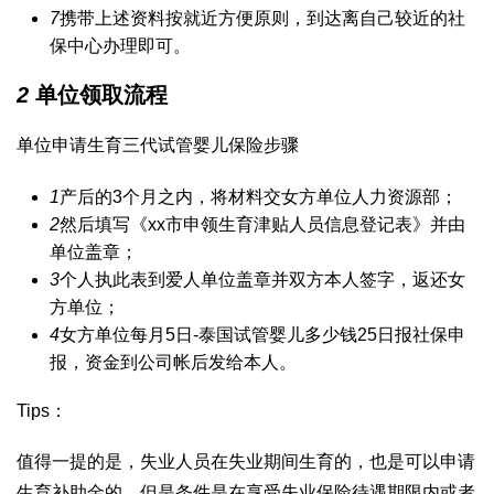
7
携带上述资料按就近方便原则，到达离自己较近的社
保中心办理即可。
2
单位领取流程
单位申请生育
三代试管婴儿
保险步骤
1
产后的3个月之内，将材料交女方单位人力资源部；
2
然后填写《xx市申领生育津贴人员信息登记表》并由
单位盖章；
3
个人执此表到爱人单位盖章并双方本人签字，返还女
方单位；
4
女方单位每月5日-
泰国试管婴儿多少钱
25日报社保申
报，资金到公司帐后发给本人。
Tips：
值得一提的是，失业人员在失业期间生育的，也是可以申请
生育补助金的，但是条件是在享受失业保险待遇期限内或者