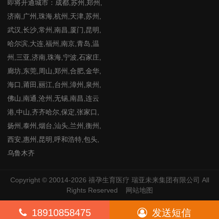
即将开通城市：成都,苏州,郑州,
济南,广州,珠海,杭州,天津,苏州,
武汉,长沙,常州,南昌,厦门,昆明,
哈尔滨,大连,福州,南京,青岛,温
州,三亚,济南,珠海,宁波,石家庄,
廊坊,东莞,周山,郑州,合肥,金华,
海口,莆田,丽江,台州,漳州,泉州,
佛山,南通,沧州,无锡,南昌,连云
港,中山,齐齐哈尔,保定,张家口,
扬州,泰州,烟台,汕头,兰州,衡州,
西安,惠州,昆明,呼和浩特,包头,
乌鲁木齐
Copyright © 20014-2026
禧孕生育医疗
瑞亚未来集团有限公司 All
Rights Reserved
网站地图
18910858475
发送短信