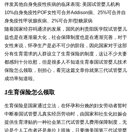
伴发其他自身免疫性疾病的临床表现: 美国试管婴儿机构
10%自身免疫性POF女性可合并Addison病、25%可合并自
身免疫性甲状腺疾病、2%可合并I型糖尿病
随着国家经
芬吗通
济的发展，国民的利
贵阳医学院试管婴儿
益也是在逐渐最大化，社会保障制度也是在逐渐完善，对于
女性来说，怀孕生产是必不可少的阶段，因此国家对于这部
分有生育需求的人群设立了生育保险的制度，这让不少夫妻
都感到十分欣慰，但是很多人不知道生育
泰国试管婴儿技术
保险怎么领取，别担心，看完这篇文章你就
第三代试管婴儿
成功率
知道啦。
1
生育保险怎么领取
生育保险是国家通过立法，在怀孕和分娩的妇女劳动者暂时
中断
泰国试管婴儿真实经历
劳动时，由国家和社
生化妊娠
会
提供生育津贴的一种社会
第三代试管婴儿费用
保障制度，无
论是个人工作者还是单位上班族，只要缴
美国第三代试管婴