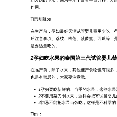
作用。
Ti
思则凯
ps：
在生产前，孕妇最好
天津试管婴儿费用
少吃一
后注意事项
、荔枝、榴莲、菠萝蜜、西瓜等，
是要适量吃的。
2
孕妇吃水果的
泰国第三代试管婴儿
禁
在临产前，除了水果，其他催产食物也有很多
也是有禁忌的，大家要注意哦。
1
孕妇要吃新鲜的、当季的水果，这些水果
2
不要用菜刀削水果，这样会把寄
试管婴儿
3
切忌不能把水果当饭吃，这样是不科学的
Tips：