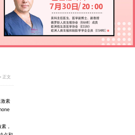
>
正文
性腺激素
one
激素，
 的特点和