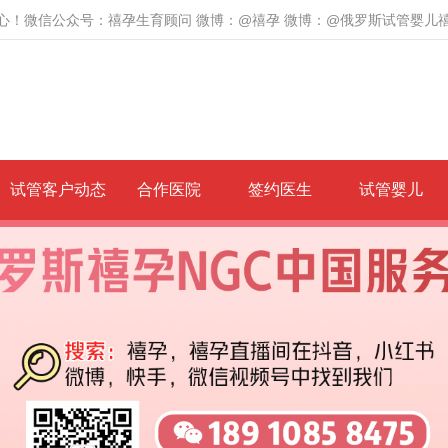
心！微信公众号：禧孕生育顾问 微博：@禧孕 微博：@俄罗斯试管婴儿
试管客户动态
合作医院
签约医生
试管婴儿