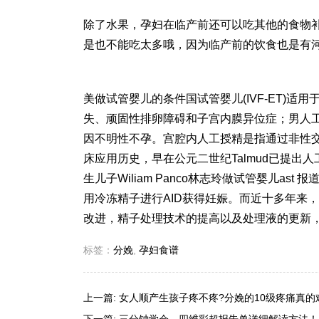
除了水果，孕妇在临产前还可以吃其他的食物
是也不能吃太多哦，因为临产前的饮食也是有
美
做试管婴儿的条件
国试管婴儿(IVF-ET)适用
失、顽固性排卵障碍和子宫内膜异位症；男
人
因不明性不孕。宫腔内人工授精是指通过非性交
床应用历史，早在公元二世纪Talmud已提出
生儿子
Wiliam Panco
林志玲做试管婴儿
ast 
用冷冻精子进行AID获得妊娠。而近十多年来
改进，精子处理技术的提高以及处理液的更新，
标签：
分娩
,
孕妇食谱
上一篇:
女人顺产生孩子疼不疼?分娩的10级疼痛真的