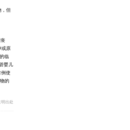
物，但
能丧
孕或原
的临
管婴儿
首例使
物的
载请注明出处