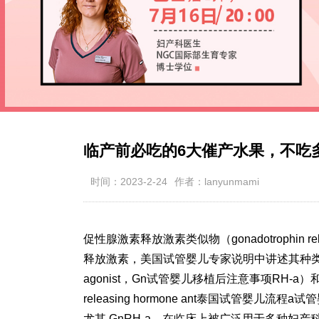
临产前必吃的6大催产水果，不吃
时间：2023-2-24
作者：lanyunmami
促性腺激素释放激素类似物（gonadotrophin re
释放激素，美国试管婴儿专家说明中讲述其种类包括促性腺激
agonist，Gn
试管婴儿移植后注意事项
RH-a
releasing hormone ant
泰国试管婴儿流程
a
试管
尤其 GnRH-a，在临床上被广泛用于多种妇产