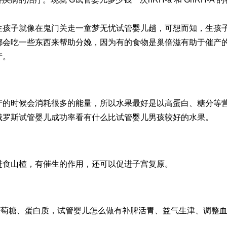
生孩子就像在鬼门关走一
童梦无忧试管婴儿
趟，可想而知，生孩
都会吃一些东西来帮助分娩，因为有的食物是
巢倍滋
有助于催产
产。
产的时候会消耗很多的能量，所以水果最好是以高蛋白、糖分等
俄罗斯试管婴儿成功率
看有什么比
试管婴儿男孩
较好的水果。
进食山楂，有催生的作用，还可以促进子宫复原。
葡萄糖、蛋白质，
试管婴儿怎么做
有补脾活胃、益气生津、调整