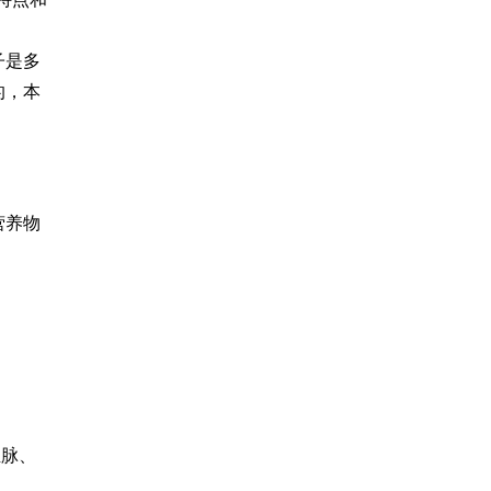
子是多
的，本
营养物
血脉、