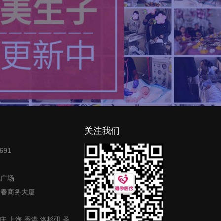
关注我们
691
地广场
富春商务大厦
庆,上海,香港,洛杉矶,圣