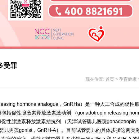
多受罪
现在位置:
首页
>
孕育健康
leasing hormone analogue，GnRHa）是一种人工合成的促
素释放激素激动剂 （gonadotropin releasing horm
）和促性腺激素释放激素拮抗剂 （
天津试管婴儿医院
gonadotropin
婴儿男孩
gonist，GnRH-A）。目前
试管婴儿的具体步骤
这两类
科疾病的治疗。现就 G
试管婴儿多少钱一次
nRH-a 和 GnRH-A