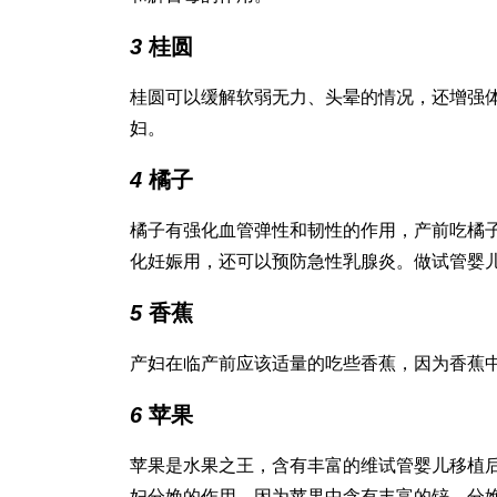
3
桂圆
桂圆可以缓解软弱无力、头晕的情况，还增强
妇。
4
橘子
橘子有强化血管弹性和韧性的作用，产前吃橘
化妊娠
用，还可以预防急性乳腺炎。
做试管婴
5
香蕉
产妇在临产前应该适量的吃些香蕉，因为香蕉
6
苹果
苹果是水果之王，含有丰富的维
试管婴儿移植
妇分娩的作用，因为苹果中含有丰富的锌，分娩