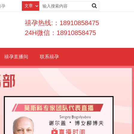
禧孕
禧孕热线:：18910858475
24H微信：18910858475
禧孕直播间
联系禧孕