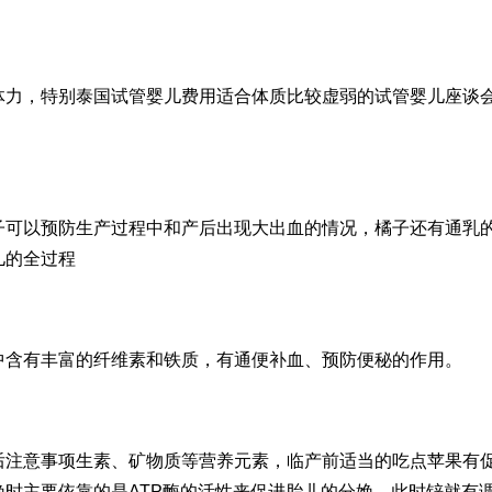
体力，特别
泰国试管婴儿费用
适合体质比较虚弱的
试管婴儿座谈
子可以预防生产过程中和产后出现大出血的情况，橘子还有通乳
儿的全过程
中含有丰富的纤维素和铁质，有通便补血、预防便秘的作用。
后注意事项
生素、矿物质等营养元素，临产前适当的吃点苹果有
时主要依靠的是ATP酶的活性来促进胎儿的分娩，此时锌就有