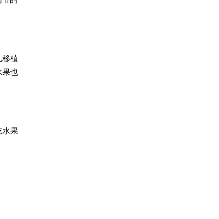
儿移植
水果也
吃水果