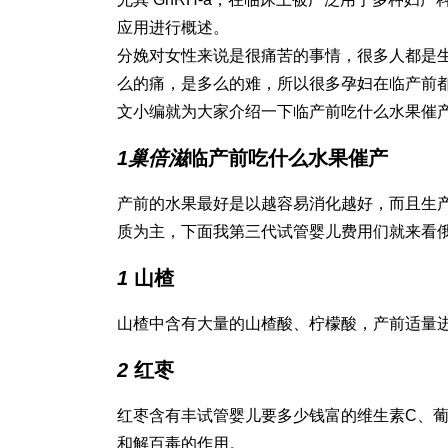
应用进行概述。
分娩对女性来说是很痛苦的事情，很多人都是
么的痛，是多么的难，所以很多孕妇在临产前
文小编就为大家介绍一下临产前吃什么水果催
1
巢倍滋
临产前吃什么水果催产
产前的水果最好是以越容易消化越好，而且生
质为主，下面我
第三代试管婴儿费用
们就来看
1
山楂
山楂中含有大量的山楂酸、柠檬酸，产前适量
2
红枣
红枣含有丰
试管婴儿要多少钱
富的维生素C、
和解百毒的作用。