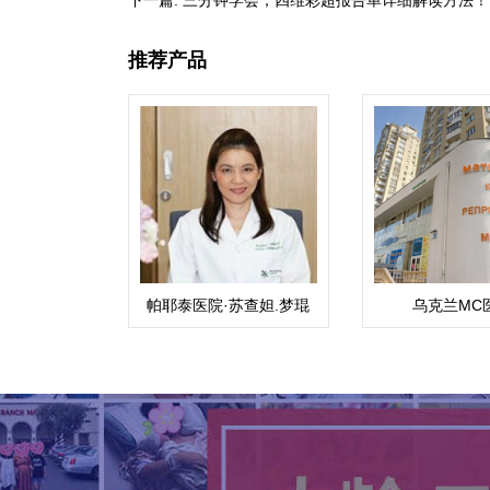
下一篇:
三分钟学会，四维彩超报告单详细解读方法！
推荐产品
帕耶泰医院·苏查妲.梦琨
乌克兰MC
蔡帕（Suchada）