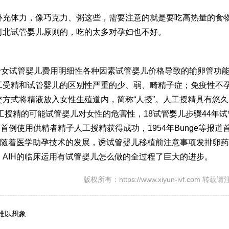
补充体力，像巧克力、粥这些，需要注意的就是要吃高热量的食
河北试管婴儿
原则的，吃的太多对孕妇也不好。
于女
试管婴儿费用明细
性各种因素
试管婴儿价格
导致的输卵管功
工受精和试管婴儿的区别
性严重的少、弱、畸精子症；免疫性不
方式将精液放入女性生殖道内，简称“人授”。人工授精具有悠久
人工授精的可能
试管婴儿对女性的危害
性，18
试管婴儿步骤
44年
试
报道首例使用供精者精子人工授精获得成功，1954年Bunge等报道
，随着医学助孕技术的发展，诱
试管婴儿移植前注意事项
发排卵药
AIH的临床运用有
试管婴儿怎么做的全过程
了巨大的进步。
版权所有：https://www.xiyun-ivf.com 转
难以想象