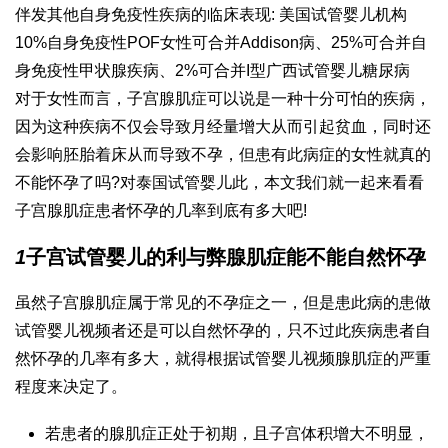
伴发其他自身免疫性疾病的临床表现: 美国试管婴儿机构
10%自身免疫性POF女性可合并Addison病、25%可合并自
身免疫性甲状腺疾病、2%可合并I型
广西试管婴儿
糖尿病
对于女性而言，子宫腺肌症可以说是一种十分可怕的疾病，
因为这种疾病不仅会导致月经量增大从而引起贫血，同时还
会影响胚胎着床从而导致不孕，但患有此病症的女性就真的
不能怀孕了吗?对
泰国试管婴儿
此，本文我们就一起来看看
子宫腺肌症患者怀孕的几率到底有多大吧!
1
子宫
试管婴儿的利与弊
腺肌症能不能自然怀孕
虽然子宫腺肌症属于常见的不孕症之一，但是患此病的患
做
试管婴儿视频
者还是可以自然怀孕的，只不过此疾病患者自
然怀孕的几率有多大，就得根据
试管婴儿视频
腺肌症的严重
程度来决定了。
若患者的腺肌症正处于初期，且子宫体积增大不明显，