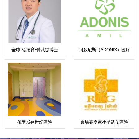
全球·缇拉育•钟武缇博士
阿多尼斯（ADONIS）医疗
中心
俄罗斯创世纪医院
柬埔寨皇家生殖遗传医院