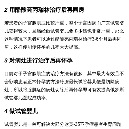
2
用醋酸亮丙瑞林治疗后再同房
若患者的子宫腺肌症比较严重，整个子宫因病而
广东试管婴
儿
变得较大，且痛经
做试管婴儿要多少钱
也非常严重，那么
这种情况下患者可以通过醋酸亮丙瑞林治疗3-6个月后再同
房，这样便能使怀孕的几率大大提高。
3
对病灶进行治疗后再怀孕
目前对于子宫腺肌症的治疗方法有很多，其中最为有效且不
会影响患者正常怀孕的方法
冷冻最长试管婴儿
便是切除病
灶，所以将腺肌症的病灶切除后再怀孕即可有效提高
俄罗斯
试管婴儿医院
成功率。
4
做试管婴儿
试管婴儿是一种可解决大部分
达英-35
不孕症患者生育问题