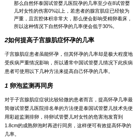
那么自然怀
泰国试管婴儿医院
孕的几率至少在8
试管婴
儿对女性的伤害
0%以上，若患者的腺宫肌症已经较为
严重，且宫腔体积非常大，那么便会影响受精卵着床，
所以这种情况下自然怀孕的几率便会低于30%。
2
如何提高子宫腺肌症怀孕的几率
子宫腺肌症患者虽能怀孕，但其怀孕的几率却是极大程度地
受疾病严重情况影响，所以通常
中国试管婴儿
情况下此疾病
患者可使用以下几种方法来提高自己怀孕的几率。
1
卵泡监测再同房
对于子宫腺肌症症状比较轻微的患者而言，提高怀孕几率最
简
做试管婴儿医院排名
单的方法便是
泰国试管婴儿技术
先使
用彩超监测排卵，待卵
试管婴儿对女性的危害
泡发育到
1.8cm的成熟卵泡时再进行同房，这样便可有效提高怀孕的
几率。