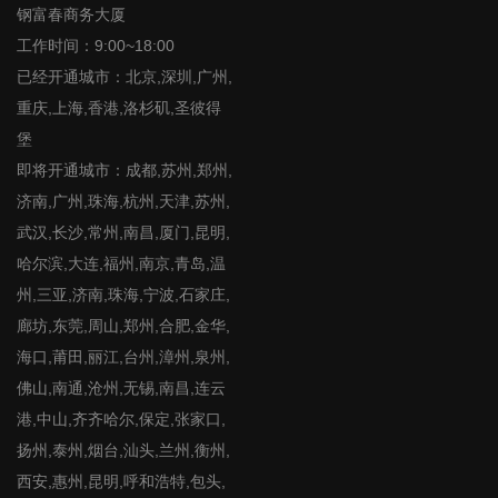
钢富春商务大厦
工作时间：9:00~18:00
已经开通城市：北京,深圳,广州,
重庆,上海,香港,洛杉矶,圣彼得
堡
即将开通城市：成都,苏州,郑州,
济南,广州,珠海,杭州,天津,苏州,
武汉,长沙,常州,南昌,厦门,昆明,
哈尔滨,大连,福州,南京,青岛,温
州,三亚,济南,珠海,宁波,石家庄,
廊坊,东莞,周山,郑州,合肥,金华,
海口,莆田,丽江,台州,漳州,泉州,
佛山,南通,沧州,无锡,南昌,连云
港,中山,齐齐哈尔,保定,张家口,
扬州,泰州,烟台,汕头,兰州,衡州,
西安,惠州,昆明,呼和浩特,包头,