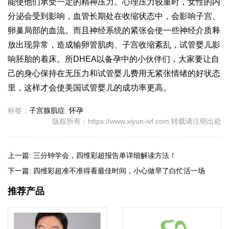
能使他们承受一定的精神压力。心理压力较重时，女性的内
分泌会受到影响，血管长期处在收缩状态中，会影响子宫、
卵巢局部的血流。而且神经系统的紧张会使一些神经介质释
放出现异常，造成输卵管肌肉、子宫收缩紊乱，
试管婴儿
影
响胚胎的着床。所
DHEA
以备孕中的小伙伴们，大家要让自
己的身心保持在无压力和
试管婴儿费用
无紧张情绪的好状态
里，这样才会使美国试管婴儿的成功率更高。
标签：
子宫腺肌症
,
怀孕
版权所有：https://www.xiyun-ivf.com 转载请注明出处
上一篇:
三分钟学会，四维彩超报告单详细解读方法！
下一篇:
四维彩超准不准得看最佳时间，小心做早了白忙活一场
推荐产品