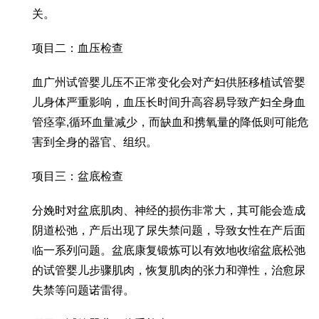
关。
项目二：血压检查
血
广州试管婴儿
压不正常变化会对产妇
供胚移植试管婴
儿
身体严重影响，血压长时间升高容易导致产妇全身血
管痉挛,循环血量减少，而缺血和携氧量的降低则可能危
害到全身的器官、组织。
项目三：盆底检查
分娩时对盆底肌肉、神经的损伤非常大，其可能会造成
阴道松弛，产后出现了尿失禁问题，导致女性在产后面
临一系列问题。盆底康复锻炼可以有效地收缩盆底松弛
的
试管婴儿步骤
肌肉，恢复肌肉的张力和弹性，治愈尿
失禁等问题
诺雷得
。