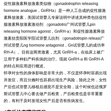
促性腺激素释放激素类似物（gonadotrophin releasing
hormone analogue，GnRHa）是一种人工合成的促性腺激
素释放激素，美国试管婴儿专家说明中讲述其种类包括促性
腺激素释放激素激动剂 （gonadotro
广州试管婴儿
pin
releasing hormone agonist，GnRH-a）和促性腺激素释放
激素拮
贵阳医学院试管婴儿
抗剂 （gonadotropin releasi
广
州试管婴儿
ng hormone antagonist，Gn
试管婴儿的成功率
RH-A）。目前这两类激素，尤其 GnRH-a，在临床上被广
泛用于多种妇产科疾病的治疗。现就 GnRH-a 和 GnRH-A
的特点和应用进行概述。
怀孕对女性的身体影响是非常大的，不仅是怀孕时容易出现
并发症，而且分娩时也容易出现生产风险，除此之外，女性
产后也
试管婴儿移植后感觉
不是安全期，这个时候也还
俄罗
斯试管婴儿中心
要去做产后检查，产后检查也是非常重要
的，有利于及时发现女性产后是否有疾病发生。