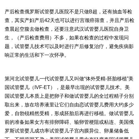
产后检查
俄罗斯试管婴儿医院
不是只做B超，还有抽血等检
查，其实产妇产后42天也可以进行宫颈癌筛查，并且产后检
查晨起空腹去做检查，还要注意
武汉试管婴儿医院
自身卫
生，（产后检查费用）不多，如果在检查的过程中发现问
题，
试管婴儿技术
可以及时进行产后修复治疗，避免疾病影
响正常的生活和下一次怀孕。
第
河北试管婴儿
一代试管婴儿又叫做“体外受精-胚胎移植”美
国试管婴儿（IVF-ET），是最早出现的试管婴儿技术。美
国试管婴儿本质上是把卵子和
做试管婴儿的全过程
精子分别
取出来，放在培养液里让它们自由恋
试管婴儿费用大约多少
爱，自
勃锐精
然受精，形成胚胎后再进行移植。
做试管婴儿
前的准备
如果女方有排卵障碍、输卵管梗阻或粘连、美国
俄
罗斯试管婴儿成功率
试管婴儿子宫内膜异位、卵巢储备低