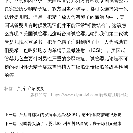
下、不明原因不孕；美国试管婴儿男方有轻度
泰国试管婴儿
真实经历
少弱精子症、双方因素不孕等，都可以选择第一代
试管婴儿哦。但是，把精子放入含有卵子的液滴内中 ，美
国试管婴儿有时候发现它们并不能正常“相爱结合”，这该怎
么办呢？美国试管婴儿这就
台湾试管婴儿
轮到我们第二代试
管婴儿技术登场啦：把单个精子注射到卵子中，人为帮助它
们受精，也叫卵胞浆内单精子显微注射 （ICSI） 。美国试
管婴儿它主要针对男性严重的少弱精症、
试管婴儿论坛
不可
逆的梗阻性无精子症或需行植入前胚胎遗传
胚胎等级
学检测
的等。
标签：
产后
,
产后恢复
版权所有：https://www.xiyun-ivf.com 转载请注明出处
上一篇:
产后抑郁症的发病率竟高达80%，这4个预防措施很必要
下一篇:
别喝骨头汤了，婴儿9种科学补钙食物，孩子聪明又健康