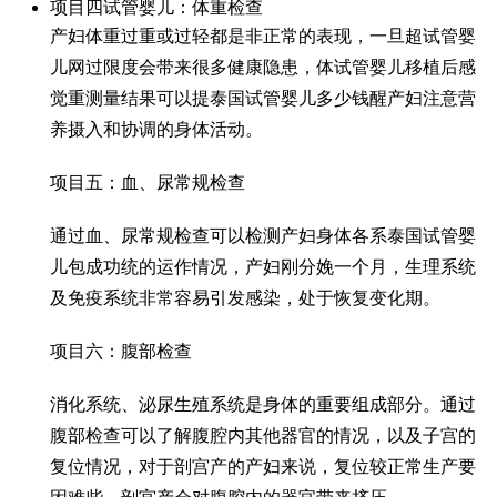
项目四
试管婴儿
：体重检查
产妇体重过重或过轻都是非正常的表现，一旦超
试管婴
儿网
过限度会带来很多健康隐患，体
试管婴儿移植后感
觉
重测量结果可以提
泰国试管婴儿多少钱
醒产妇注意营
养摄入和协调的身体活动。
项目五：血、尿常规检查
通过血、尿常规检查可以检测产妇身体各系
泰国试管婴
儿包成功
统的运作情况，产妇刚分娩一个月，生理系统
及免疫系统非常容易引发感染，处于恢复变化期。
项目六：腹部检查
消化系统、泌尿生殖系统是身体的重要组成部分。通过
腹部检查可以了解腹腔内其他器官的情况，以及子宫的
复位情况，对于剖宫产的产妇来说，复位较正常生产要