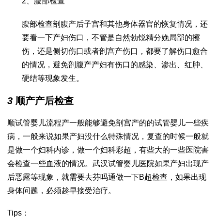
2、腹部检查
腹部检查剖腹产后子宫和其他身体器官的恢复情况，还
要看一下产妇伤口，不管是自然
勃锐精
分娩局部的擦
伤，还是侧切伤口或者剖宫产伤口，都要了解伤口愈合
的情况，避免剖腹产产妇有伤口的感染、渗出、红肿、
硬结等现象发生。
3
顺产产后检查
顺
试管婴儿流程
产一般能够避免剖宫产的的
试管婴儿
一些疾
病，一般来说如果产妇没什么特殊情况，复查的时候一般就
是做一个妇科内诊，做一个妇科彩超，有些大的一些医院害
会检查一些血液的情况。
武汉试管婴儿医院
如果产妇出现产
后恶露等现象，就需要去
芬吗通
做一下B超检查，如果出现
身体问题，必须趁早接受治疗。
Tips：