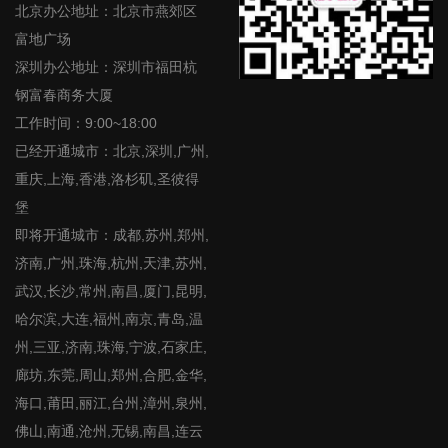
北京办公地址：北京市燕郊区
富地广场
深圳办公地址：深圳市福田杭
钢富春商务大厦
工作时间：9:00~18:00
已经开通城市：北京,深圳,广州,
重庆,上海,香港,洛杉矶,圣彼得
堡
即将开通城市：成都,苏州,郑州,
济南,广州,珠海,杭州,天津,苏州,
武汉,长沙,常州,南昌,厦门,昆明,
哈尔滨,大连,福州,南京,青岛,温
州,三亚,济南,珠海,宁波,石家庄,
廊坊,东莞,周山,郑州,合肥,金华,
海口,莆田,丽江,台州,漳州,泉州,
佛山,南通,沧州,无锡,南昌,连云