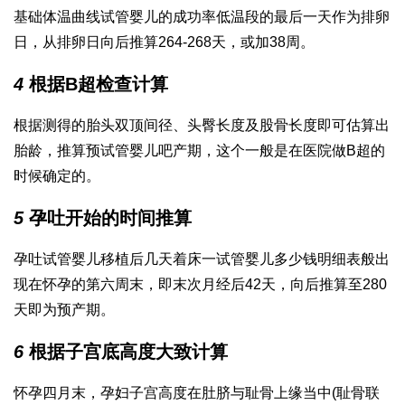
基础体温曲线
试管婴儿的成功率
低温段的最后一天作为排卵
日，从排卵日向后推算264-268天，或加38周。
4
根据B超检查计算
根据测得的胎头双顶间径、头臀长度及股骨长度即可估算出
胎龄，推算预
试管婴儿吧
产期，这个一般是在医院做B超的
时候确定的。
5
孕吐开始的时间推算
孕吐
试管婴儿移植后几天着床
一
试管婴儿多少钱明细表
般出
现在怀孕的第六周末，即末次月经后42天，向后推算至280
天即为预产期。
6
根据子宫底高度大致计算
怀孕四月末，孕妇子宫高度在肚脐与耻骨上缘当中(耻骨联