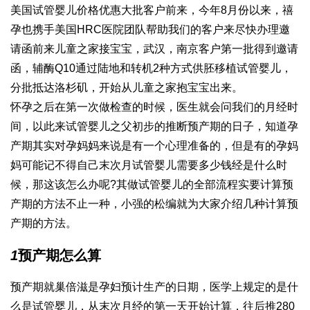
美国试管婴儿价格优惠大批客户前来，今年8月份以来，禧
孕也携手美国HRC医院团队帮助我们的客户来尽快办理邀
请函前来儿童之家接宝宝，武汉，南京客户第一批得到邀请
函，
辅酶Q10
通过陆地和转机2种方式
供胚移植试管婴儿
，
分批抵达洛杉矶，开始从儿童之家抱宝宝出来。
怀孕之后在第一次做检查的时候，医生就会问我们的月经时
间，以此来
试管婴儿之父
初步的推断预产期的日子，知道孕
产期其实对孕妈妈来说是有一个心理准备的，但是有的孕妈
妈可能记不得自己末次月
试管婴儿需要多少钱
经是什么时
候，那这该怎么办呢?其
做试管婴儿的全部流程
实要计算预
产期的方法不止一种，小
强的松
编就为大家介绍几种计算预
产期的方法。
1
预产期怎么算
预产期就
巢倍滋
是孕妇预计生产的日期，医学上规定的是
什
么是试管婴儿
，从末次月经的第一天开始计算，往后推280