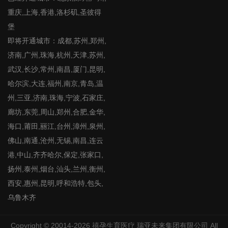
重庆,上海,香港,洛杉矶,圣彼得
堡
即将开通城市：成都,苏州,郑州,
济南,广州,珠海,杭州,天津,苏州,
武汉,长沙,常州,南昌,厦门,昆明,
哈尔滨,大连,福州,南京,青岛,温
州,三亚,济南,珠海,宁波,石家庄,
廊坊,东莞,周山,郑州,合肥,金华,
海口,莆田,丽江,台州,漳州,泉州,
佛山,南通,沧州,无锡,南昌,连云
港,中山,齐齐哈尔,保定,张家口,
扬州,泰州,烟台,汕头,兰州,衡州,
西安,惠州,昆明,呼和浩特,包头,
乌鲁木齐
Copyright © 20014-2026
禧孕生育医疗
瑞亚未来集团有限公司 All