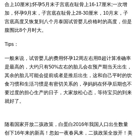
合上10厘米);怀孕5月末子宫底在耻骨上16-17厘米;一次增
加，怀孕9月末，子宫底在耻骨上28-30厘米，10月末，子
宫底高度又恢复到八个月
泰国试管婴儿价格
时的高度，但是
腹围比8个月时大。
Tips：
一般来说，
试管婴儿的费用
怀孕12周左右用B超计算准确率
是最高的，大约只有50%左右的胎儿会在预产期当天出生，
其余的胎儿可能会提前或者是推后出生，这和自己平时的饮
食习惯和生活习惯是有密切关系的，孕妈妈在怀孕后期也不
要过度的担心生产的日子，大家放松心态，等待宝贝的到来
就好了。
随着国家开放二孩政策，
白蛋白
2016年我国人口出生数量
创下16年来的新高！忽如一夜春风来，二孩政策全放开！美