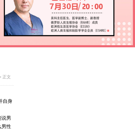
>
正文
并自身
能说男
么男性