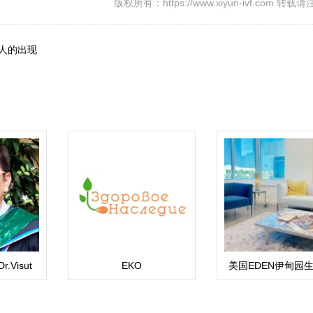
版权所有：https://www.xiyun-ivf.com 转
人的出现
.Visut
EKO
美国EDEN伊甸园
院