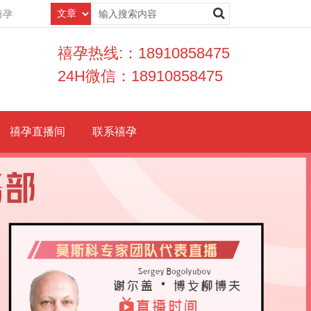
禧孕
禧孕热线:：18910858475
24H微信：18910858475
禧孕直播间
联系禧孕