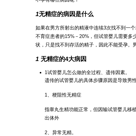
1
无精症的病因是什么
如果在男方所射出的精液中连续3次找不到一个
不育症患者的15%－20%，但
试管婴儿需要多
状，只是找不到存活的精子，因此不能受孕。
1
无精症的4大病因
1
试管婴儿怎么做的全过程
、遗传因素。
遗传的
试管婴儿的具体步骤
原因是导致男
1、梗阻性无精症
指睾丸生精功能正常，但因输
试管婴儿移
出体外
2、异常无精。