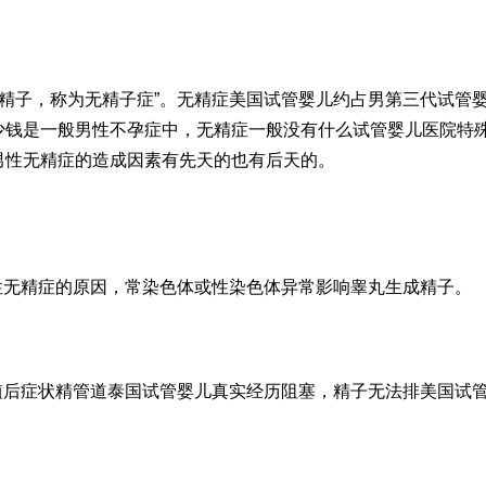
精子，称为无精子症”。无精症
美国试管婴儿
约占男
第三代试管
少钱
是一般男性不孕症中，无精症一般没有什么
试管婴儿医院
特
男性无精症的造成因素有先天的也有后天的。
性无精症的原因，常染色体或性染色体异常影响睾丸生成精子。
植后症状
精管道
泰国试管婴儿真实经历
阻塞，精子无法排
美国试