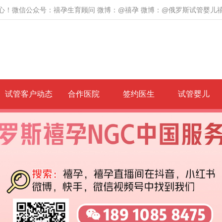
心！微信公众号：禧孕生育顾问 微博：@禧孕 微博：@俄罗斯试管婴儿
试管客户动态
合作医院
签约医生
试管婴儿