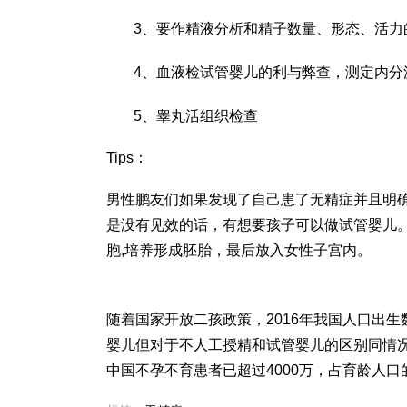
3、要作精液分析和精子数量、形态、活力
4、血液检
试管婴儿的利与弊
查，测定内分
5、睾丸活组织检查
Tips：
男性鹏友们如果发现了自己患了无精症并且明
是没有见效的话，有想要孩子可以做试管婴儿
胞,培养形成胚胎，最后放入女性子宫内。
随着国家开放二孩政策，2016年我国人口出
婴儿但对于不
人工授精和试管婴儿的区别
同情
中国不孕不育患者已超过4000万，占育龄人口的