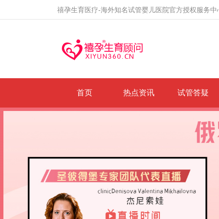
禧孕生育医疗-海外知名试管婴儿医院官方授权服务中
首页
热点资讯
试管答疑