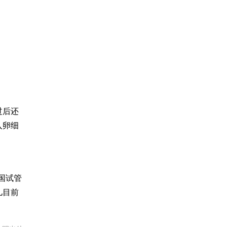
过后还
入卵细
国试管
儿目前