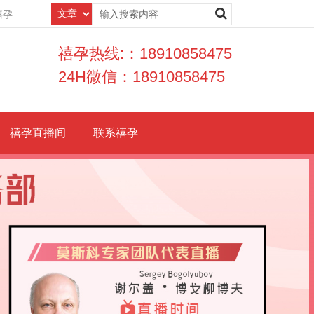
禧孕
禧孕热线:：18910858475
24H微信：18910858475
禧孕直播间
联系禧孕