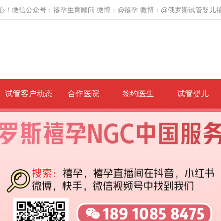
心！微信公众号：禧孕生育顾问 微博：@禧孕 微博：@俄罗斯试管婴儿
试管客户动态
合作医院
签约医生
试管婴儿