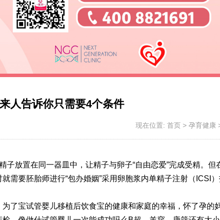
来人告诉你只需要4个条件
现在位置:
首页
>
孕育健康
的精子放置在同一器皿中，让精子与卵子“自由恋爱”完成受精。但
需要胚胎师进行“包办婚姻”采用卵胞浆内单精子注射（ICSI
，为了宝
试管婴儿移植后饮食
宝的健康和家庭的幸福，怀了孕的
产检。像做什
试管婴儿一次能成功吗
么B超、羊穿、唐筛还有大