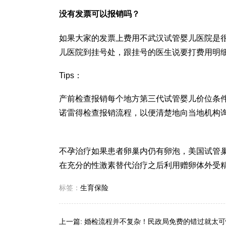
没有发票可以报销吗？
如果大家的发票上费用不
武汉试管婴儿医院
是
儿医院
到挂号处，跟挂号的医生说要打费用明
Tips：
产前检查报销每个地方
第三代试管婴儿价位
条
诺雷得
检查报销流程，以便清楚地向当地机构
不孕治疗如果患者卵巢内仍有卵泡，美国试管
在充分的性激素替代治疗之后利用赠卵体外受精
标签：
生育保险
上一篇:
婚检流程并不复杂！民政局免费的错过就太可