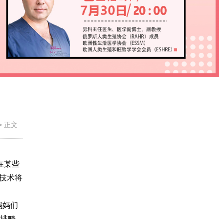
>
正文
在某些
）技术将
妈妈们
小排畸