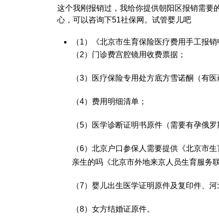
这个我刚报销过，我给你提供朝阳区报销需要
心，可以咨询下51社保网。
试管婴儿吧
（1）《北京市生育保险医疗费用手工报销
（2）门诊费
宫腔镜
用收费票据；
（3）医疗保险专用处方底方
雪诺酮
（有医
（4）费用明细清单；
（5）医学诊断证明书原件（需要有孕
俄罗
（6）北京户口参保人需要提供《北京市生
亲生的吗
《北京市外地来京人员生育服务
（7）婴儿出生医学证明原件及复印件、
河
（8）女方结婚证原件。