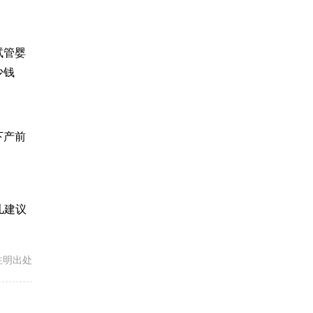
试管婴
少钱
下产前
儿建议
载请注明出处