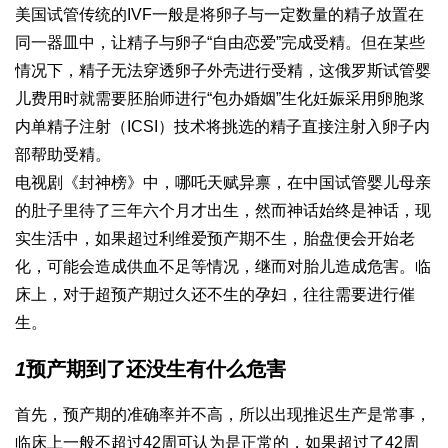
美国试管传统的IVF一般是将卵子与一定数量的精子放置在
同一器皿中，让精子与卵子“自由恋爱”完成受精。但在某些
情况下，精子无法穿透卵子外壳进行受精，这
俄罗斯试管婴
儿费用
时就需要胚胎师进行“包办婚姻”
生化妊娠
采用卵胞浆
内单精子注射（ICSI）技术将挑选的精子直接注射入卵子内
部帮助受精。
电视剧《封神榜》中，哪吒天赋异禀，在
中国试管婴儿
母亲
的肚子里待了三年六个月才出生，然而神话始终是神话，现
实生活中，如果超过
利维爱
预产期不生，胎盘便会开始老
化，可能会造成供血不足等情况，继而对胎儿造成危害。临
床上，对于超预产期过久还不生的孕妇，往往需要进行催
生。
1
预产期到了还没生有什么危害
首先，预产期的准确率并不高，所以出现推迟生产是常事，
临床上一般不超过42周可认为是正常的，如果超过了42周