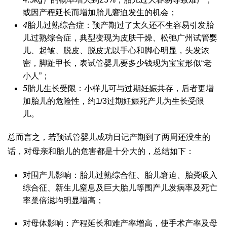
或因产程延长而增加胎儿窘迫发生的机会；
4
胎儿过熟综合症：预产期过了太久还不生容易引发胎
儿过熟综合症，典型变现为皮肤干燥、松弛
广州试管婴
儿
、起皱、脱皮、脱皮尤以手心和脚心明显，头发浓
密，脚趾甲长，表
试管婴儿要多少钱
现为宝宝形似“老
小人”；
5
胎儿生长受限：小样儿可与过期妊娠共存，后者更增
加胎儿的危险性，约1/3过期妊娠死产儿为生长受限
儿。
总而言之，若预
试管婴儿成功日记
产期到了两周还没生的
话，对母亲和胎儿的危害都是十分大的，总结如下：
对围产儿影响：胎儿过熟综合征、胎儿窘迫、胎粪吸入
综合征、新生儿窒息及巨大胎儿等围产儿发病率及死亡
率
巢倍滋
均明显增高；
对母体影响：产程延长和难产率增高，使手术产率及母