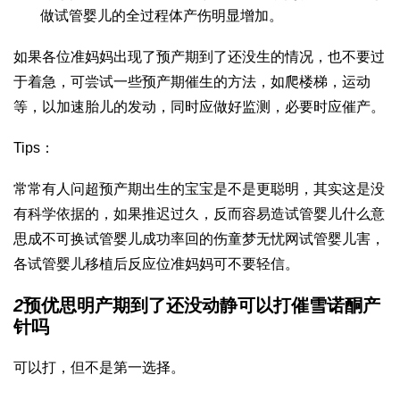
做试管婴儿的全过程
体产伤明显增加。
如果各位准妈妈出现了预产期到了还没生的情况，也不要过
于着急，可尝试一些预产期催生的方法，如爬楼梯，运动
等，以加速胎儿的发动，同时应做好监测，必要时应催产。
Tips：
常常有人问超预产期出生的宝宝是不是更聪明，其实这是没
有科学依据的，如果推迟过久，反而容易造
试管婴儿什么意
思
成不可换
试管婴儿成功率
回的伤
童梦无忧网试管婴儿
害，
各
试管婴儿移植后反应
位准妈妈可不要轻信。
2
预
优思明
产期到了还没动静可以打催
雪诺酮
产
针吗
可以打，但不是第一选择。