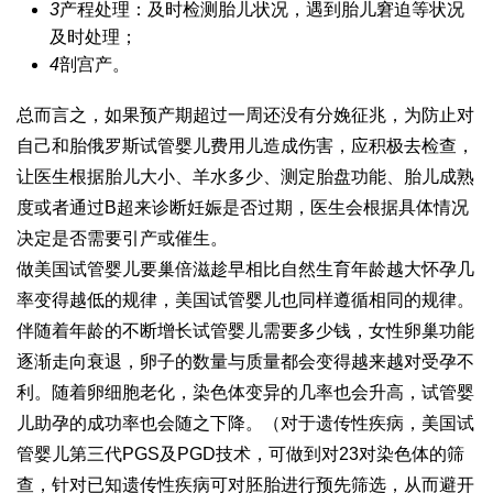
3
产程处理：及时检测胎儿状况，遇到胎儿窘迫等状况
及时处理；
4
剖宫产。
总而言之，如果预产期超过一周还没有分娩征兆，为防止对
自己和胎
俄罗斯试管婴儿费用
儿造成伤害，应积极去检查，
让医生根据胎儿大小、羊水多少、测定胎盘功能、胎儿成熟
度或者通过B超来诊断妊娠是否过期，医生会根据具体情况
决定是否需要引产或催生。
做美国试管婴儿要
巢倍滋
趁早相比自然生育年龄越大怀孕几
率变得越低的规律，美国试管婴儿也同样遵循相同的规律。
伴随着年龄的不断增长
试管婴儿需要多少钱
，女性卵巢功能
逐渐走向衰退，卵子的数量与质量都会变得越来越对受孕不
利。随着卵细胞老化，染色体变异的几率也会升高，试管婴
儿助孕的成功率也会随之下降。（对于遗传性疾病，美国试
管婴儿第三代PGS及PGD技术，可做到对23对染色体的筛
查，针对已知遗传性疾病可对胚胎进行预先筛选，从而避开