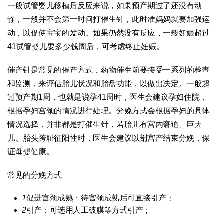
一般
试管婴儿移植后反应
来说，如果预产期过了还没有动
静，一般并不会第一时间打催生针，此时准妈妈就要加强运
动，以促使宝宝的发动。如果仍然没有反应，一般妊娠超过
41
试管婴儿要多少钱
周后，可考虑终止妊娠。
催产针是常见的催产方式，药物催生前要接受一系列的检查
和监测，来评估胎儿状况和胎盘功能，以做出决定。一般超
过预产期1周，也就是说孕41周时，医生会建议孕妇住院，
根据孕妇宫颈的情况进行处理。分娩方式会根据孕妇的具体
情况选择，并非都是打催生针，若胎儿有宫内窘迫、巨大
儿、胎头跨耻征阳性时，医生会建议以剖宫产结束分娩，保
证母婴健康。
常见的分娩方式
1
促进宫颈成熟：待宫颈成熟后可直接引产；
2
引产：可选用人工破膜等方式引产；