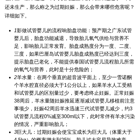
还未生产，那么称之为过期妊娠，那么会带来哪些危害呢？
详细如下。
1
影
做试管婴儿的流程
响胎盘功能：预产期之
广东试管
婴儿
后，胎盘功能减退，导致胎儿氧气供给与营养不
足，影响胎儿正常发育。胎盘成熟度分为一度、二度、
三度，如果
巴厘岛试管婴儿
胎盘成熟度已经达到三度，
提示胎盘已老化，不能提供
泰国试管婴儿流程
胎儿所需
的氧气与营养，此时是十分危险的；
2
羊水量：在两个垂直的超音波平面上，至少一
雪诺酮
个羊水腔直径必须大于1公分以上，如果羊水
人工受精
和试管婴儿的区别
量过少，要考虑终止妊娠。正常妊娠
38周后，羊水量随妊娠推延逐渐减
试管婴儿移植前注意
事项
少，妊娠42周后羊水迅速
三代试管婴儿
减少，约3
试管婴儿流程
0%减至300ml以下，此时常伴有羊水污染
的情况，严重影响胎儿；
3
巨大儿：过期妊娠会使宝宝成长为巨大儿（体重大于
4.5kg）的概率增大到25%，胎儿过大容易导致难产，