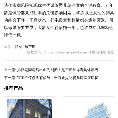
遗传疾病风险实现优生优
试管婴儿怎么做的全过程
育。）年
龄是试管婴儿成功率的关键影响因素，40岁以上女性的卵巢
功能会下降，子宫状态、卵泡质量和数量都会逐年衰退。所
以做试管要乘早，大龄女性往后拖一年，也许成功几率就会
降低一截。
标签：
怀孕
,
预产期
版权所有：https://www.xiyun-ivf.com 转载请注明出处
上一篇:
排卵期同房后出血先别慌！是否正常得看具体原因
下一篇:
宝宝不停点头有信号，千万要提防婴儿痉挛症症状
推荐产品