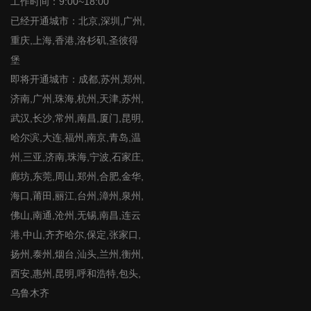
工作时间：9:00~18:00
已经开通城市：北京,深圳,广州,
重庆,上海,香港,洛杉矶,圣彼得
堡
即将开通城市：成都,苏州,郑州,
济南,广州,珠海,杭州,天津,苏州,
武汉,长沙,常州,南昌,厦门,昆明,
哈尔滨,大连,福州,南京,青岛,温
州,三亚,济南,珠海,宁波,石家庄,
廊坊,东莞,周山,郑州,合肥,金华,
海口,莆田,丽江,台州,漳州,泉州,
佛山,南通,沧州,无锡,南昌,连云
港,中山,齐齐哈尔,保定,张家口,
扬州,泰州,烟台,汕头,兰州,衡州,
西安,惠州,昆明,呼和浩特,包头,
乌鲁木齐