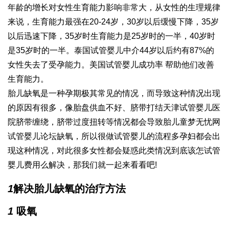
年龄的增长对女性生育能力影响非常大，从女性的生理规律
来说，生育能力最强在20-24岁，30岁以后缓慢下降，35岁
以后迅速下降，35岁时生育能力是25岁时的一半，40岁时
是35岁时的一半。
泰国试管婴儿中介
44岁以后约有87%的
女性失去了受孕能力。美国试管婴儿成功率 帮助他们改善
生育能力。
胎儿缺氧是一种孕期极其常见的情况，而导致这种情况出现
的原因有很多，像胎盘供血不好、脐带打结
天津试管婴儿医
院
脐带缠绕，脐带过度扭转等情况都会导致胎儿
童梦无忧网
试管婴儿论坛
缺氧，所以很
做试管婴儿的流程
多孕妇都会出
现这种情况，对此很多女性都会疑惑此类情况到底该怎
试管
婴儿费用
么解决，那我们就一起来看看吧!
1
解决胎儿缺氧的治疗方法
1
吸氧