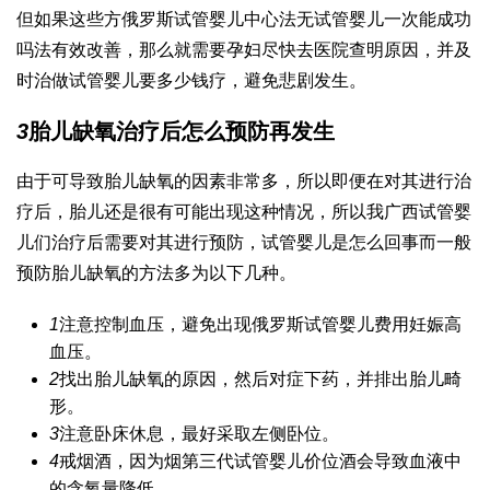
但如果这些方
俄罗斯试管婴儿中心
法无
试管婴儿一次能成功
吗
法有效改善，那么就需要孕妇尽快去医院查明原因，并及
时治
做试管婴儿要多少钱
疗，避免悲剧发生。
3
胎儿缺氧治疗后怎么预防再发生
由于可导致胎儿缺氧的因素非常多，所以即便在对其进行治
疗后，胎儿还是很有可能出现这种情况，所以我
广西试管婴
儿
们治疗后需要对其进行预防，
试管婴儿是怎么回事
而一般
预防胎儿缺氧的方法多为以下几种。
1
注意控制血压，避免出现
俄罗斯试管婴儿费用
妊娠高
血压。
2
找出胎儿缺氧的原因，然后对症下药，并排出胎儿畸
形。
3
注意卧床休息，最好采取左侧卧位。
4
戒烟酒，因为烟
第三代试管婴儿价位
酒会导致血液中
的含氧量降低。