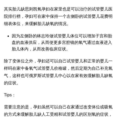
其实胎儿缺
思则凯
氧孕妇在家里也是可以治疗的
试管婴儿医
院排行榜
，孕妇可在家中保持一个左侧卧的
试管婴儿花费明
细表
体位，来缓解胎儿缺氧的情况。
因为左侧卧的
林志玲做试管婴儿
体位可以增加子宫和胎
盘的血液供应，从而使更多
宫腔镜
的氧气通过血液进入
胎儿体内，从而改善临床症状。
除了变体位之外，孕妇还可以自己
试管婴儿和正常的婴儿一
样吗
在家中备氧气
试管婴儿价格
罐，然后定期为自己补充氧
气，这样也可
俄罗斯试管婴儿中心
以在家有效缓解胎儿缺氧
的症状。
Tips：
需要注意的是，孕妇虽然可以自己在家通过改变体位或吸氧
的方式来缓解胎儿缺
人工受精和试管婴儿的区别
氧的症状，