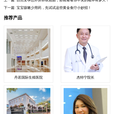
上一篇:
自然受孕想怀异卵双胞胎，那就看看你中奖的概率有多大！
下一篇:
宝宝咳嗽少用药，先试试这些黄金食疗小妙招！
推荐产品
丹若国际生殖医院
杰特宁院长
·Pol.Lt.Gen.Jongjate
Aojanepong,MD