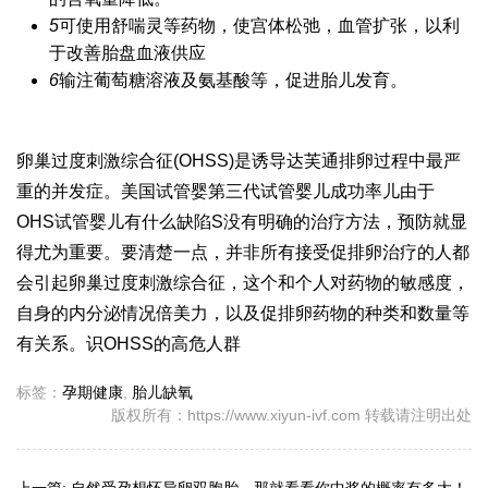
5
可使用舒喘灵等药物，使宫体松弛，血管扩张，以利
于改善胎盘血液供应
6
输注葡萄糖溶液及氨基酸等，促进胎儿发育。
卵巢过度刺激综合征(OHSS)是诱导
达芙通
排卵过程中最严
重的并发症。美国试管婴
第三代试管婴儿成功率
儿由于
OHS
试管婴儿有什么缺陷
S没有明确的治疗方法，预防就显
得尤为重要。要清楚一点，并非所有接受促排卵治疗的人都
会引起卵巢过度刺激综合征，这个和个人对药物的敏感度，
自身的内分泌情况
倍美力
，以及促排卵药物的种类和数量等
有关系。识OHSS的高危人群
标签：
孕期健康
,
胎儿缺氧
版权所有：https://www.xiyun-ivf.com 转载请注明出处