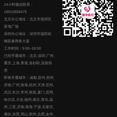
24小时微信联系：
18910858475
北京办公地址：北京市燕郊区
富地广场
深圳办公地址：深圳市福田杭
钢富春商务大厦
工作时间：9:00~18:00
已经开通城市：北京,深圳,广州,
重庆,上海,香港,洛杉矶,圣彼得
堡
即将开通城市：成都,苏州,郑州,
济南,广州,珠海,杭州,天津,苏州,
武汉,长沙,常州,南昌,厦门,昆明,
哈尔滨,大连,福州,南京,青岛,温
州,三亚,济南,珠海,宁波,石家庄,
廊坊,东莞,周山,郑州,合肥,金华,