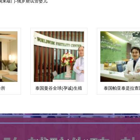
调来敲门-俄罗斯试管婴儿
诊所
泰国曼谷全球(孕诚)生殖
泰国帕亚泰是拉查
中心