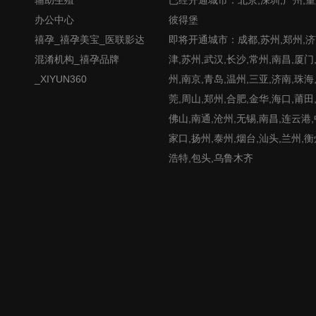
办公中心
彼得堡
禧孕_禧孕美宝_医联影达
即将开通城市：成都,苏州,郑州,济南
混淆机构_禧孕品牌
津,苏州,武汉,长沙,常州,南昌,厦门
_XIYUN360
州,南京,青岛,温州,三亚,济南,珠海
莞,周山,郑州,合肥,金华,海口,莆田
佛山,南通,沧州,无锡,南昌,连云港
家口,扬州,泰州,烟台,汕头,兰州,衡
浩特,包头,乌鲁木齐