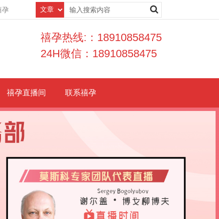
禧孕
禧孕热线:：18910858475
24H微信：18910858475
禧孕直播间
联系禧孕