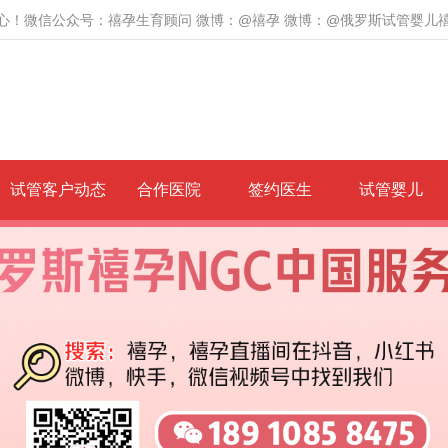
心！微信公众号：禧孕生育顾问 微博：@禧孕 微博：@俄罗斯试管婴儿
试管客户动态
合作医院
签约医生
试管婴儿