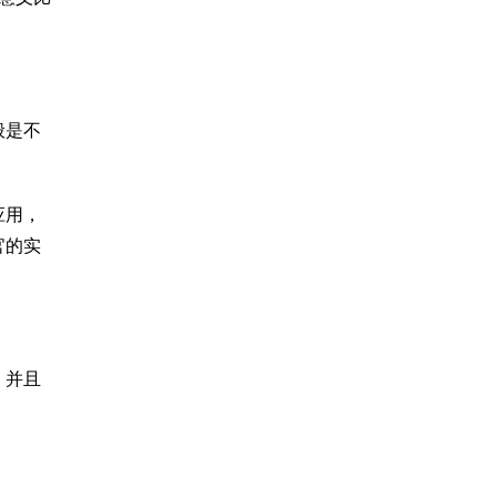
般是不
应用，
官的实
，并且