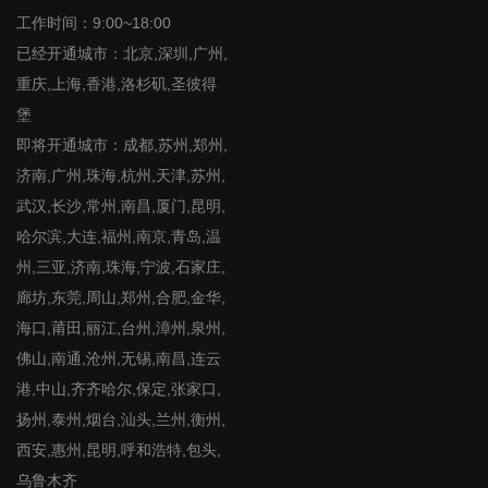
工作时间：9:00~18:00
已经开通城市：北京,深圳,广州,
重庆,上海,香港,洛杉矶,圣彼得
堡
即将开通城市：成都,苏州,郑州,
济南,广州,珠海,杭州,天津,苏州,
武汉,长沙,常州,南昌,厦门,昆明,
哈尔滨,大连,福州,南京,青岛,温
州,三亚,济南,珠海,宁波,石家庄,
廊坊,东莞,周山,郑州,合肥,金华,
海口,莆田,丽江,台州,漳州,泉州,
佛山,南通,沧州,无锡,南昌,连云
港,中山,齐齐哈尔,保定,张家口,
扬州,泰州,烟台,汕头,兰州,衡州,
西安,惠州,昆明,呼和浩特,包头,
乌鲁木齐