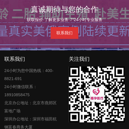
真诚期待与您的合作
获取报价·了解更多业务·7*24小时专业服务
联系我们
联系我们
关注我们
24小时为您中国热线：400-
8821-691
24小时微信联系：
18910858475
北京办公地址：北京市燕郊区
富地广场
深圳办公地址：深圳市福田杭
钢富春商务大厦