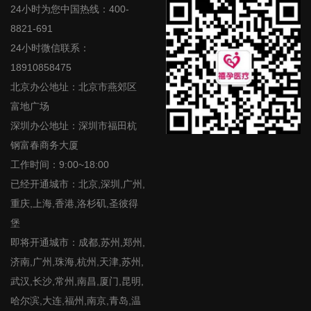
24小时为您中国热线：400-
8821-691
24小时微信联系：
18910858475
北京办公地址：北京市燕郊区
富地广场
深圳办公地址：深圳市福田杭
钢富春商务大厦
工作时间：9:00~18:00
已经开通城市：北京,深圳,广州,
重庆,上海,香港,洛杉矶,圣彼得
堡
即将开通城市：成都,苏州,郑州,
济南,广州,珠海,杭州,天津,苏州,
武汉,长沙,常州,南昌,厦门,昆明,
哈尔滨,大连,福州,南京,青岛,温