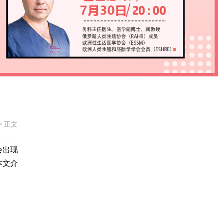
>
正文
会出现
本文介