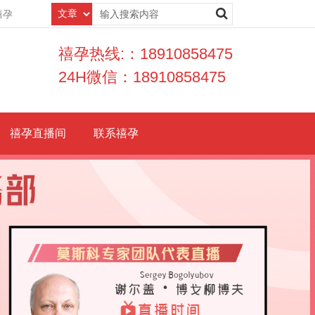
禧孕
禧孕热线:：18910858475
24H微信：18910858475
禧孕直播间
联系禧孕