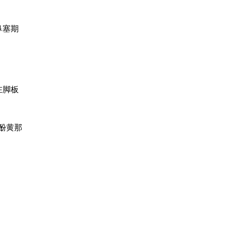
鼻塞期
在脚板
：
酚黄那