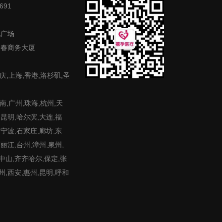
691
地广场
富春商务大厦
庆,上海,香港,洛杉矶,圣
,广州,珠海,杭州,天
,昆明,哈尔滨,大连,福
,宁波,石家庄,廊坊,东
,丽江,台州,漳州,泉州,
,中山,齐齐哈尔,保定,张
州,西安,惠州,昆明,呼和