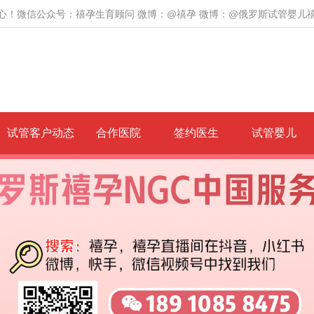
心！微信公众号：禧孕生育顾问 微博：@禧孕 微博：@俄罗斯试管婴儿
试管客户动态
合作医院
签约医生
试管婴儿