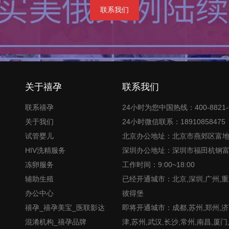
联系我们
关于禧孕
联系我们
联系禧孕
24小时为您中国热线：400-8821-
关于我们
24小时微信联系：18910858475
试管婴儿
北京办公地址：北京市燕郊区富
HIV洗精服务
深圳办公地址：深圳市福田杭钢
冻卵服务
工作时间：9:00~18:00
辅助生殖
已经开通城市：北京,深圳,广州,重
办公中心
彼得堡
禧孕_禧孕美宝_医联影达
即将开通城市：成都,苏州,郑州,济南
混淆机构_禧孕品牌
津,苏州,武汉,长沙,常州,南昌,厦门