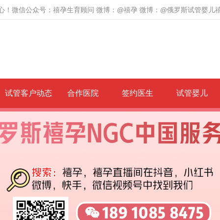
心！微信公众号：禧孕生育顾问 微博：@禧孕 微博：@俄罗斯试管婴儿
试管客户动态
合作医院
签约医生
试管婴儿