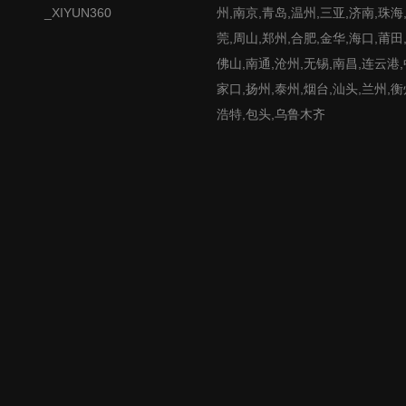
_XIYUN360
州,南京,青岛,温州,三亚,济南,珠海
莞,周山,郑州,合肥,金华,海口,莆田
佛山,南通,沧州,无锡,南昌,连云港
家口,扬州,泰州,烟台,汕头,兰州,衡
浩特,包头,乌鲁木齐