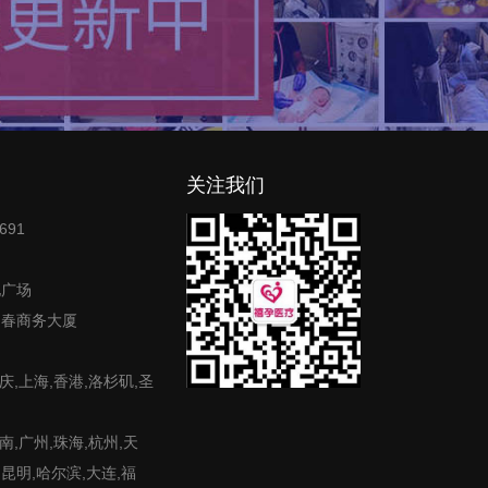
关注我们
691
地广场
富春商务大厦
庆,上海,香港,洛杉矶,圣
,广州,珠海,杭州,天
,昆明,哈尔滨,大连,福