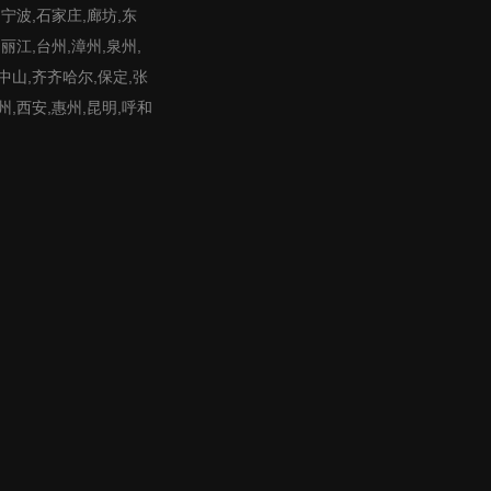
,宁波,石家庄,廊坊,东
,丽江,台州,漳州,泉州,
,中山,齐齐哈尔,保定,张
州,西安,惠州,昆明,呼和