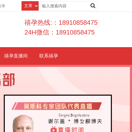
禧孕
禧孕热线:：18910858475
24H微信：18910858475
禧孕直播间
联系禧孕