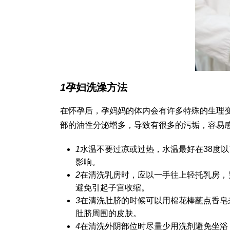
1
孕妇洗澡方法
在怀孕后，孕妈妈的体内会有许多特殊的生理
部的油性分泌增多，导致有很多的污垢，容易
1
水温不要过凉或过热，水温最好在38度
影响。
2
在清洗乳房时，应以一手往上轻托乳房，
避免引起子宫收缩。
3
在清洗肚脐的时候可以用棉花棒蘸点香皂
肚脐周围的皮肤。
4
在清洗外阴部位时尽量少用洗剂避免坐浴