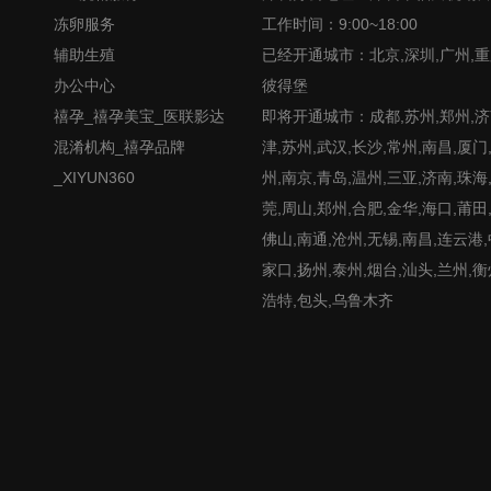
冻卵服务
工作时间：9:00~18:00
辅助生殖
已经开通城市：北京,深圳,广州,重
办公中心
彼得堡
禧孕_禧孕美宝_医联影达
即将开通城市：成都,苏州,郑州,济南
混淆机构_禧孕品牌
津,苏州,武汉,长沙,常州,南昌,厦门
_XIYUN360
州,南京,青岛,温州,三亚,济南,珠海
莞,周山,郑州,合肥,金华,海口,莆田
佛山,南通,沧州,无锡,南昌,连云港
家口,扬州,泰州,烟台,汕头,兰州,衡
浩特,包头,乌鲁木齐