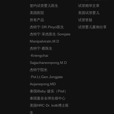
签约试管婴儿医生
试管精华文章
美国医院
美国试管婴儿
所有产品
试管答疑
杰特宁·DR.Pinyo医生
试管婴儿案例分享
杰特宁·宋杰医生·Somjate
Manipalviratn,M.D
杰特宁·蔡医生
·Kriengchai
Sajjachareonpong,M.D
杰特宁院长
·Pol.Lt.Gen.Jongjate
Aojanepong,MD
泰国iBaby·披实（Pisit）
泰国曼谷全球生殖中心
美国HRC·Dr. kolb博士医
生