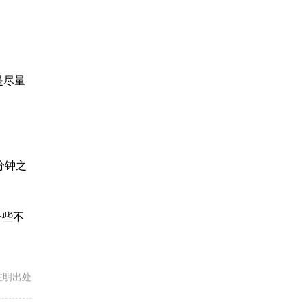
是尽量
分钟之
一些不
载请注明出处