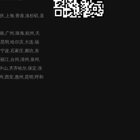
庆,上海,香港,洛杉矶,圣
,广州,珠海,杭州,天
,昆明,哈尔滨,大连,福
,宁波,石家庄,廊坊,东
,丽江,台州,漳州,泉州,
,中山,齐齐哈尔,保定,张
州,西安,惠州,昆明,呼和