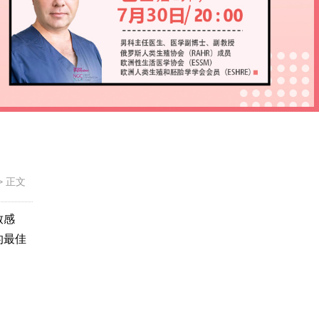
>
正文
致感
的最佳