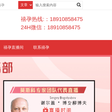
禧孕
禧孕热线:：18910858475
24H微信：18910858475
禧孕直播间
联系禧孕