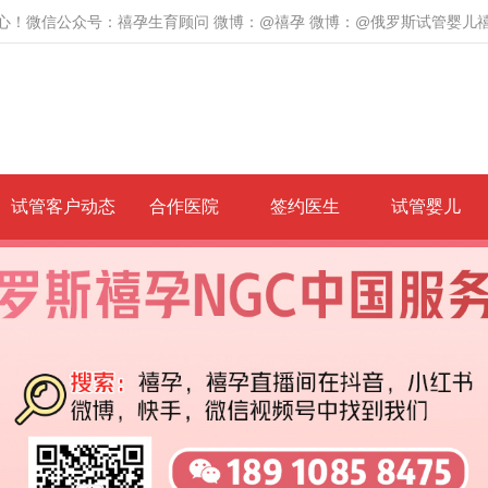
心！微信公众号：禧孕生育顾问 微博：@禧孕 微博：@俄罗斯试管婴儿
试管客户动态
合作医院
签约医生
试管婴儿