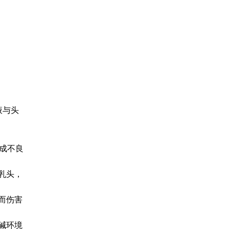
液与头
成不良
乳头，
而伤害
碱环境