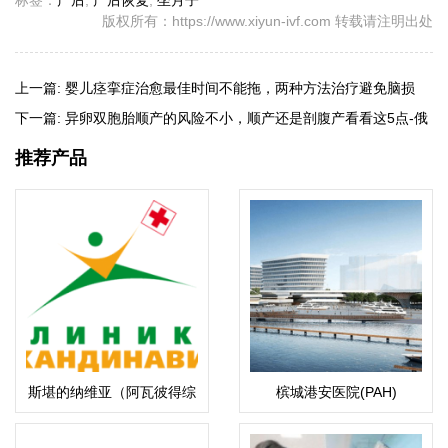
标签：
产后
,
产后恢复
,
坐月子
版权所有：https://www.xiyun-ivf.com 转载请注明出处
上一篇:
婴儿痉挛症治愈最佳时间不能拖，两种方法治疗避免脑损
伤-哈萨克斯坦试管婴儿
下一篇:
异卵双胞胎顺产的风险不小，顺产还是剖腹产看看这5点-俄
罗斯试管婴儿
推荐产品
斯堪的纳维亚（阿瓦彼得综
槟城港安医院(PAH)
合医院）