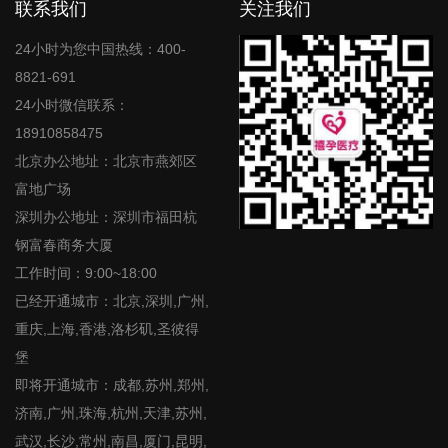
联系我们
关注我们
24小时为您中国热线：400-
8821-691
24小时微信联系：
18910858475
北京办公地址：北京市燕郊区
富地广场
深圳办公地址：深圳市福田杭
钢富春商务大厦
工作时间：9:00~18:00
已经开通城市：北京,深圳,广州,
重庆,上海,香港,洛杉矶,圣彼得
堡
即将开通城市：成都,苏州,郑州,
济南,广州,珠海,杭州,天津,苏州,
武汉,长沙,常州,南昌,厦门,昆明,