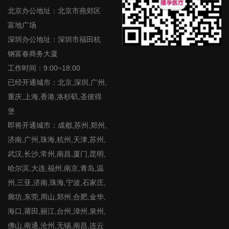
北京办公地址：北京市燕郊区
富地广场
深圳办公地址：深圳市福田杭
钢富春商务大厦
工作时间：9:00~18:00
已经开通城市：北京,深圳,广州,
重庆,上海,香港,洛杉矶,圣彼得
堡
即将开通城市：成都,苏州,郑州,
济南,广州,珠海,杭州,天津,苏州,
武汉,长沙,常州,南昌,厦门,昆明,
哈尔滨,大连,福州,南京,青岛,温
州,三亚,济南,珠海,宁波,石家庄,
廊坊,东莞,周山,郑州,合肥,金华,
海口,莆田,丽江,台州,漳州,泉州,
佛山,南通,沧州,无锡,南昌,连云