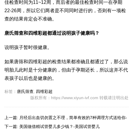
佳检查时间为11~12周，而后者的最佳检查时间一在孕期
22-26周，所以它们两者是不同同时进行的，否则有一项检
查的结果肯定会不准确。
唐氏筛查和四维彩超都通过说明孩子健康吗？
说明孩子暂时很健康。
如果唐筛和四维彩超的检查结果都准确且都通过了，那么说
明胎儿此时是十分健康的，但由于孕期还长，所以这并不代
表孩子以后也是健康的。
标签：
唐氏筛查
,
四维彩超
版权所有：https://www.xiyun-ivf.com 转载请注明出处
上一篇:
月经后出血切勿置之不理，简单有效的7种调理方式送给你-
哈萨克斯坦试管婴儿
下一篇:
美国做借精试管婴儿多少钱？-美国试管婴儿