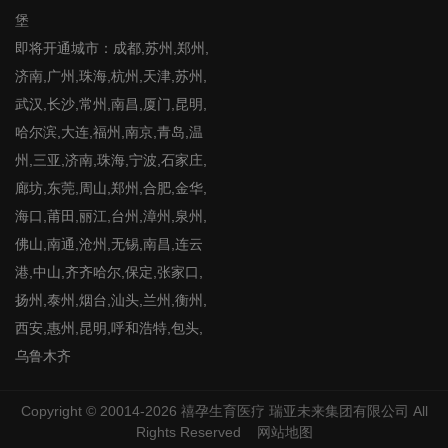
堡
即将开通城市：成都,苏州,郑州,
济南,广州,珠海,杭州,天津,苏州,
武汉,长沙,常州,南昌,厦门,昆明,
哈尔滨,大连,福州,南京,青岛,温
州,三亚,济南,珠海,宁波,石家庄,
廊坊,东莞,周山,郑州,合肥,金华,
海口,莆田,丽江,台州,漳州,泉州,
佛山,南通,沧州,无锡,南昌,连云
港,中山,齐齐哈尔,保定,张家口,
扬州,泰州,烟台,汕头,兰州,衡州,
西安,惠州,昆明,呼和浩特,包头,
乌鲁木齐
Copyright © 20014-2026
禧孕生育医疗
瑞亚未来集团有限公司 All
Rights Reserved
网站地图