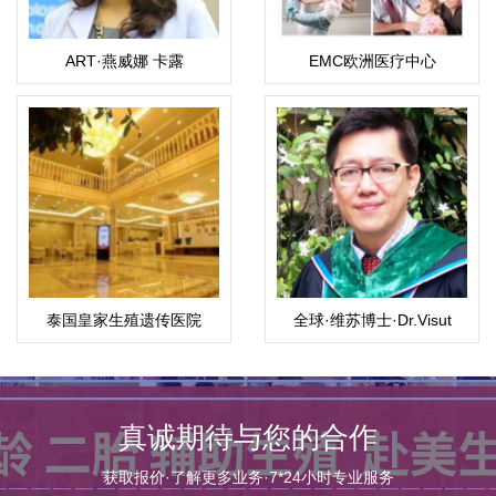
ART·燕威娜 卡露
EMC欧洲医疗中心
（Weena）
泰国皇家生殖遗传医院
全球·维苏博士·Dr.Visut
真诚期待与您的合作
获取报价·了解更多业务·7*24小时专业服务