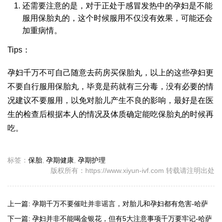
还需要注意的是，对于正处于感冒发热中的孕妇是不能
服用保胎丸的，这个时候服用不仅没有效果，可能还会
加重病情。
Tips：
孕妇千万不可自己随意去药房买保胎丸，以上的这些孕妇更
不要自行服用保胎丸，毕竟是药就有三分毒，没有必要的情
况建议不要服用，以免对胎儿产生不良的影响，最好是在医
生的检查后根据本人的情况及体质确定能吃保胎丸的时候再
吃。
标签：
保胎
,
孕期健康
,
孕期护理
版权所有：https://www.xiyun-ivf.com 转载请注明出处
上一篇:
孕期千万不要催吐并非谣言，对胎儿和孕妇都有危害-哈萨
克斯坦试管婴儿
下一篇:
孕妇并非不能喝金银花，但有5大注意事项千万要牢记-哈萨