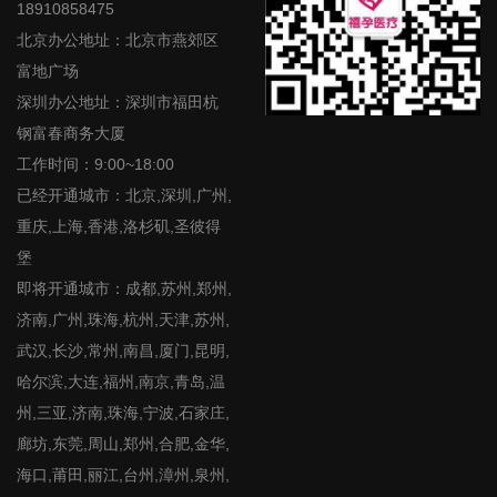
18910858475
北京办公地址：北京市燕郊区
富地广场
深圳办公地址：深圳市福田杭
钢富春商务大厦
工作时间：9:00~18:00
已经开通城市：北京,深圳,广州,
重庆,上海,香港,洛杉矶,圣彼得
堡
即将开通城市：成都,苏州,郑州,
济南,广州,珠海,杭州,天津,苏州,
武汉,长沙,常州,南昌,厦门,昆明,
哈尔滨,大连,福州,南京,青岛,温
州,三亚,济南,珠海,宁波,石家庄,
廊坊,东莞,周山,郑州,合肥,金华,
海口,莆田,丽江,台州,漳州,泉州,