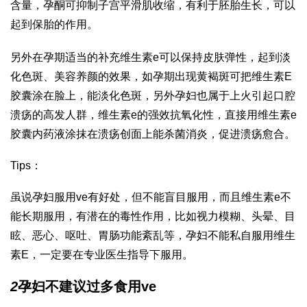
含量，孕酮可抑制子宫平滑肌收缩，有利于胚胎生长，可以
起到保胎的作用。
另外在孕期适当的补充维生素e可以保持皮肤弹性，起到淡
化色斑、美容养颜的效果，如孕期出现黄褐斑可把维生素E
胶囊涂在脸上，能淡化色斑，另外孕妇也属于上火引起口腔
溃疡的高发人群，维生素e的强效抗氧化性，直接用维生素e
胶囊内药液涂抹在溃疡创面上能杀菌消炎，促进溃疡愈合。
Tips：
虽说孕妇服用ve有好处，但不能盲目服用，而且维生素e不
能长期服用，有潜在的毒性作用，比如视力模糊、头晕、目
眩、恶心、呕吐、胃肠功能紊乱等，孕妇不能私自服用维生
素E，一定要在专业医生指导下服用。
2
孕妇不建议过多食用ve