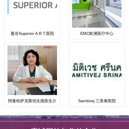
曼谷Superior A.R.T.医院
EMC欧洲医疗中心
阿曼哈萨克斯坦生殖医生介
Samitivej 三美泰医院
绍：科潘巴斯科娃·拉伊哈
恩·乌斯塔巴耶夫娜