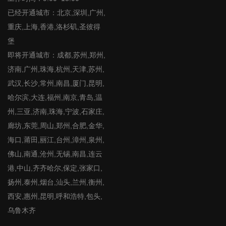
已经开通城市：北京,深圳,广州,
重庆,上海,香港,洛杉矶,圣彼得
堡
即将开通城市：成都,苏州,郑州,
济南,广州,珠海,杭州,天津,苏州,
武汉,长沙,常州,南昌,厦门,昆明,
哈尔滨,大连,福州,南京,青岛,温
州,三亚,济南,珠海,宁波,石家庄,
廊坊,东莞,周山,郑州,合肥,金华,
海口,莆田,丽江,台州,漳州,泉州,
佛山,南通,沧州,无锡,南昌,连云
港,中山,齐齐哈尔,保定,张家口,
扬州,泰州,烟台,汕头,兰州,衡州,
西安,惠州,昆明,呼和浩特,包头,
乌鲁木齐